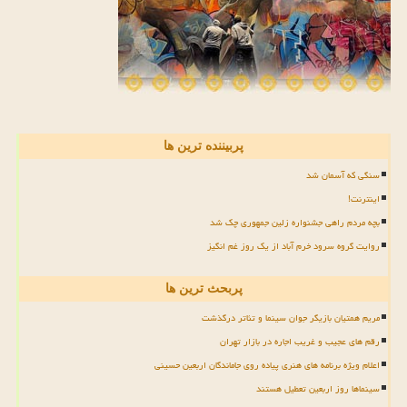
پربیننده ترین ها
سنگی که آسمان شد
اینترنت!
بچه مردم راهی جشنواره زلین جمهوری چک شد
روایت گروه سرود خرم آباد از یک روز غم انگیز
پربحث ترین ها
مریم همتیان بازیگر جوان سینما و تئاتر درگذشت
رقم های عجیب و غریب اجاره در بازار تهران
اعلام ویژه برنامه های هنری پیاده روی جاماندگان اربعین حسینی
سینماها روز اربعین تعطیل هستند