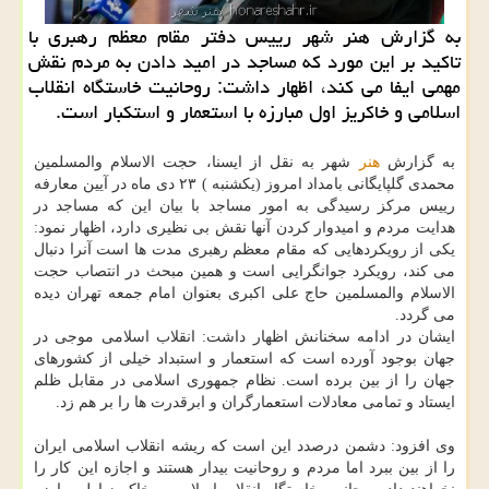
به گزارش هنر شهر رییس دفتر مقام معظم رهبری با
تاكید بر این مورد كه مساجد در امید دادن به مردم نقش
مهمی ایفا می كند، اظهار داشت: روحانیت خاستگاه انقلاب
اسلامی و خاكریز اول مبارزه با استعمار و استكبار است.
به گزارش
هنر
شهر به نقل از ایسنا، حجت الاسلام والمسلمین
محمدی گلپایگانی بامداد امروز (یكشنبه ) ۲۳ دی ماه در آیین معارفه
رییس مركز رسیدگی به امور مساجد با بیان این كه مساجد در
هدایت مردم و امیدوار كردن آنها نقش بی نظیری دارد، اظهار نمود:
یكی از رویكردهایی كه مقام معظم رهبری مدت ها است آنرا دنبال
می كند، رویكرد جوانگرایی است و همین مبحث در انتصاب حجت
الاسلام والمسلمین حاج علی اكبری بعنوان امام جمعه تهران دیده
می گردد.
ایشان در ادامه سخنانش اظهار داشت: انقلاب اسلامی موجی در
جهان بوجود آورده است كه استعمار و استبداد خیلی از كشورهای
جهان را از بین برده است. نظام جمهوری اسلامی در مقابل ظلم
ایستاد و تمامی معادلات استعمارگران و ابرقدرت ها را بر هم زد.
وی افزود: دشمن درصدد این است كه ریشه انقلاب اسلامی ایران
را از بین ببرد اما مردم و روحانیت بیدار هستند و اجازه این كار را