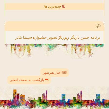
جدیدترین ها
تگها
برنامه
جشن
بازیگر
رپورتاژ
تصویر
جشنواره
سینما
تئاتر
اخبار هنرشهر
بازگشت به صفحه اصلی