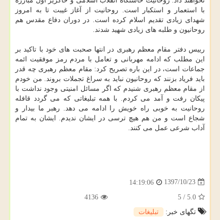
نخواهند داد. روحانیت خاستگاه انقلاب اسلامی و خاكریز اول مبارزه
با استعمار و استكبار است. روحانیت از آغاز غیبت تا به امروز
شهدای زیادی تقدیم اسلام كرده است. در دوران دفاع مقدس هم
روحانیون و طلبه های زیادی شهید شدند.
رییس دفتر مقام معظم رهبری در انتها صحبت های خود با تاكید بر
این مطلب كه ادامه مهربانی و تعامل با مردم رمز موفقیت ائمه
جماعات است، در این باره تصریح كرد: مقام معظم رهبری چه قدر
باید فریاد بزنند كه روحانیون نباید به سراغ تجملات بروند. من خودم
از مقام معظم رهبری شنیدم كه اگر مسائل امنیتی وجود نداشت با
پیكان رفت و آمد می كردم. با همه تبلیغاتی كه می گردد قافله
روحانیت به خوبی راه خویش را ادامه می دهد. رهبر ما بیدار و
شجاع است و من هم هیچ ترسی در ایشان ندیدم. ایشان به تمام
آداب شرعی عمل می كنند.
1397/10/23
14:19:06
4136
5
/
5.0
تگهای خبر:
تبلیغات