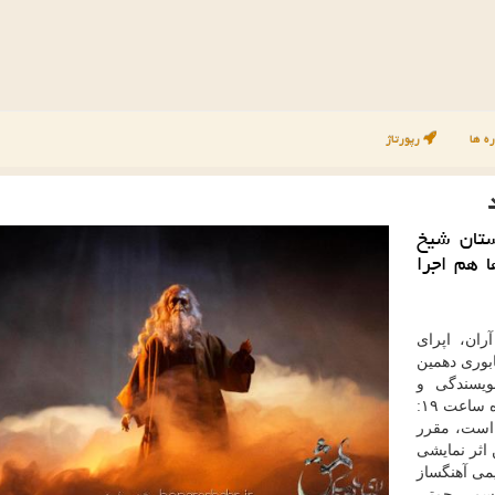
ه ها
رپورتاژ
ستان شیخ
 هم اجرا
ان، اپرای
وری دهمین
ویسندگی و
كارگردانی بهروز غریب پور كه از یكشنبه شب ۵ اسفندماه ساعت ۱۹:
 است، مقرر
اثر نمایشی
كریمی آهنگساز
اسم رحمتی