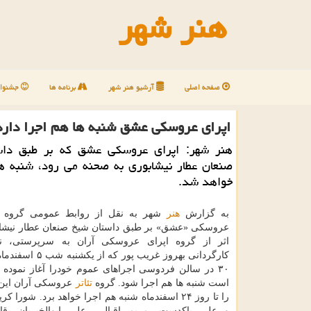
هنر شهر
صفحه اصلی
آرشیو هنر شهر
برنامه ها
جشنوار
اپرای عروسكی عشق شنبه ها هم اجرا دارد
هنر شهر: اپرای عروسكی عشق كه بر طبق دا
صنعان عطار نیشابوری به صحنه می رود، شنبه ها
خواهد شد.
به گزارش
هنر
شهر به نقل از روابط عمومی گروه آر
عروسكی «عشق» بر طبق داستان شیخ صنعان عطار نیشاب
اثر از گروه اپرای عروسكی آران به سرپرستی، ن
۳۰ در سالن فردوسی اجراهای عموم خودرا آغاز نموده
است شنبه ها هم اجرا شود. گروه
تئاتر
عروسكی آران این 
را تا روز ۲۴ اسفندماه شنبه هم اجرا خواهد برد. شورا 
و علی پاكدست، مریم اقبالی، علی ابوالخیریان، ق