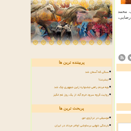
، محمد
رضایی،
پربیننده ترین ها
سنگی که آسمان شد
اینترنت!
بچه مردم راهی جشنواره زلین جمهوری چک شد
روایت گروه سرود خرم آباد از یک روز غم انگیز
پربحث ترین ها
موسیقی در ترازوی حق
بارندگی شهابی برساوشی اواخر مرداد در ایران