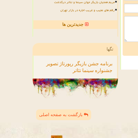
مریم همتیان بازیگر جوان سینما و تئاتر درگذشت
رقم های عجیب و غریب اجاره در بازار تهران
جدیدترین ها
تگها
برنامه
جشن
بازیگر
رپورتاژ
تصویر
جشنواره
سینما
تئاتر
بازگشت به صفحه اصلی