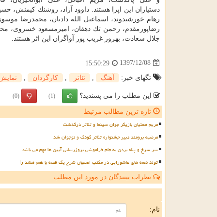
دستیاران این اپرا هستند. داوود آزاد، روشنك كیمنش، حسی
رهام خورشیدوند، اسماعیل الله دادیان، محمدرضا موسوی
رضاپورمقدم، رحمن تك دهقان، امیرمسعود خسروی، محس
جلال سعادت، بهروز غریب پور آواگران این اثر هستند.
1397/12/08
15:50:29
تگهای خبر:
آهنگ
,
تئاتر
,
كارگردان
,
نمایش
این مطلب را می پسندید؟
(0)
(1)
تازه ترین مطالب مرتبط
مریم همتیان بازیگر جوان سینما و تئاتر درگذشت
مرضیه برومند دبیر جشنواره تئاتر کودک و نوجوان شد
سر سرخ و پناه بردن به جام فراموشی بروزرسانی آیین ها مهم می باشد
تولد نغمه های عاشورایی در مکتب اصفهان شرح یک قصه با طعم هشدار!
نظرات بینندگان در مورد این مطلب
ن
نام: