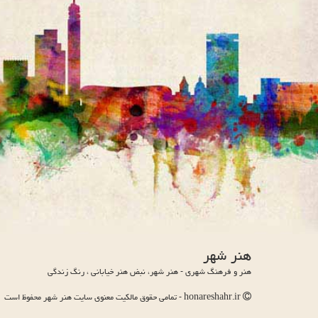
هنر شهر
هنر و فرهنگ شهری - هنر شهر، نبض هنر خیابانی ، رنگ زندگی
honareshahr.ir - تمامی حقوق مالکیت معنوی سایت هنر شهر محفوظ است