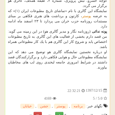
كوچه خسرو، نبش پرویزی، شماره ۲، طبقه همكف، گالری هو
برگزار می گردد.
نمایشگاه این گالری با نام «تماشای تاریخ مطبوعات ایران (۱)» كه
به عرضه
پوستر
، كارتون و برداشت های هنری فكاهی بر مبنای
مستندات روزنامه حزب خران می پردازد تا ۲۳ اسفند ماه ادامه
دارد.
پونه ندائی
(روزنامه نگار و مدیر گالری هو) در این زمینه می گوید:
من قصد دارم بخشی از فعالیت های این گالری به تاریخ مطبوعات
اختصاص یابد و شروع كار این گالری هم با یك كار مطبوعاتی همراه
باشد.
او درباره نخستین نمایشگاه گالری هو توضیح می دهد كه این
نمایشگاه مطبوعاتی حال و هوایی فكاهی دارد و برگزاركنندگان قصد
داشتند در شرایط امروزی جامعه لبخندی روی لب های مخاطبان
بیاورند.
1397/12/15
22:32:21
4169
5
/
5.0
تگهای خبر:
برنامه
,
پوستر
,
جشن
,
خیابان