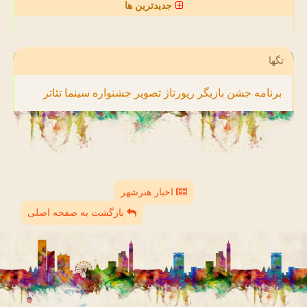
جدیدترین ها
تگها
برنامه
جشن
بازیگر
رپورتاژ
تصویر
جشنواره
سینما
تئاتر
اخبار هنرشهر
بازگشت به صفحه اصلی