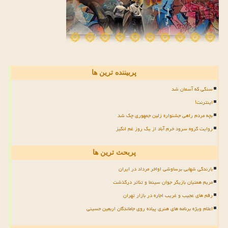
پربیننده ترین ها
سنگی که آسمان شد
اینترنت!
بچه مردم راهی جشنواره زلین جمهوری چک شد
روایت گروه سرود خرم آباد از یک روز غم انگیز
پربحث ترین ها
بارندگی شهابی برساوشی اواخر مرداد در ایران
مریم همتیان بازیگر جوان سینما و تئاتر درگذشت
رقم های عجیب و غریب اجاره در بازار تهران
اعلام ویژه برنامه های هنری پیاده روی جاماندگان اربعین حسینی