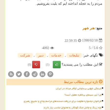
مردم را به عجله انداخته ایم كه بلیت بفروشیم.
منبع:
هنر شهر
1398/02/18
22:59:35
4092
5
/
5.0
تگهای خبر:
تبلیغات
,
خدمات
,
دبیر
,
شركت
این مطلب را می پسندید؟
(0)
(1)
تازه ترین مطالب مرتبط
بارندگی شهابی برساوشی اواخر مرداد در ایران
چرا این سینمای پرخاطره تعطیل است؟
فراخوان جشنواره مقاومت برای دریافت مستندهای مراسم وداع و تشییع رهبری
بچه زرنگ و چالش جنگ کودکان به محتوای مناسب نیاز دارند