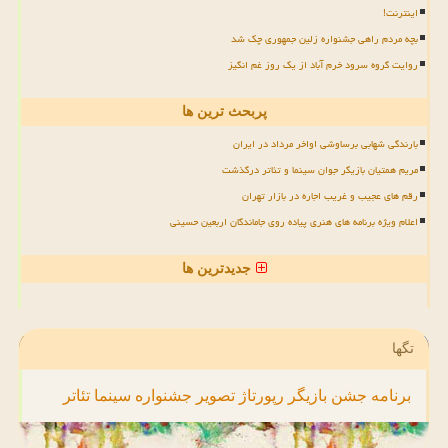
اینترنت!
بچه مردم راهی جشنواره زلین جمهوری چک شد
روایت گروه سرود خرم آباد از یک روز غم انگیز
پربحث ترین ها
بارندگی شهابی برساوشی اواخر مرداد در ایران
مریم همتیان بازیگر جوان سینما و تئاتر درگذشت
رقم های عجیب و غریب اجاره در بازار تهران
اعلام ویژه برنامه های هنری پیاده روی جاماندگان اربعین حسینی
جدیدترین ها
تگها
برنامه
جشن
بازیگر
رپورتاژ
تصویر
جشنواره
سینما
تئاتر