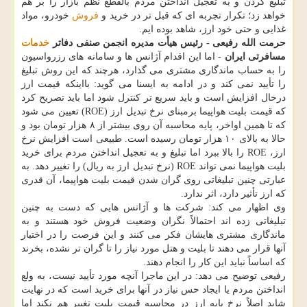
تبلیغ كردن و به تعجیل انداختن مردم بالقطع نظم بازار را بر هم
خواهد زد؛ تكرار تجربه ای كه قبل تر در خرید و
فروش
خودرو، مواد
غذایی و حتی خود ارز، شاهد بوده ایم.
حرمت الله رفیعی - رئیس هیأت مدیره انجمن صنفی دفاتر
خدمات
مسافرتی ایران
- اما این اقدام آژانس ها و سامانه های رزرواسیون
را به حساب ماندگاری مشتری می گذارد، هرچند كه این روش تبلیغ
را تأیید نمی كند و در ادامه به ایسنا می گوید: بااینكه قیمت ارز
درحال افزایش است و باید سریع تر كنترل شود اما باید تصریح كرد
كه قیمت بلیت هواپیما برمبنای نرخ تبدیل ارز (ROE) تعیین می شود
كه تا همین اواخر، پایه محاسبه آن روی بیشتر از ۸ هزار تومان بود و
حالا به بالای ۱۰ هزار تومان رسیده است. طبیعی است افزایش نرخ
ارز، ROE را بالا ببرد اما تبلیغ و به تعجیل انداختن مردم برای خرید
بلیت هواپیما نمی تواند ROE (نرخ تبدیل ارز به ریال) را تغییر دهد. به
عبارتی چنین تبلیغاتی روی گران شدن قیمت بلیت هواپیما، آن قدری
كه ارز تأثیر دارد، اثر ندارد.
وی اظهار می كند: شركت ها و آژانس هایی كه دست به چنین
تبلیغاتی زده اند احتمالاً نگران وضعیت فروش خود هستند و به
ماندگاری مشتری هایشان فكر می كنند و این فرصت را در اختیار
آنها قرار می دهند تا بلیت و هتل مورد نیاز را تا گران تر نشده، بخرند
كه اساساً نباید این كار را انجام دهند.
رفیعی توضیح می دهد: در این ماجرا آنچه مورد تأیید نیست، به ولع
انداختن مردم یا ایجاد حس نیاز در آنها برای خرید است كه در نهایت
شاید اصلاً نرخ پایه ارز در محاسبه قیمت بلیت تغییر هم نكند اما