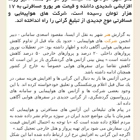
افزایشی شدیدی داشته و قیمت هر یورو مسافرتی به ۱۷
هزار تومان رسیده است، شركت های هواپیمایی و
مسافرتی موج جدیدی از تبلیغ گرانی را راه انداخته اند.
به گزارش
هنر
شهر به نقل از ایسنا، مقصود اسعدی سامانی - دبیر
انجمن
شركت
های هواپیمایی - حدود یك ماه قبل از تداوم كاهش
سفرهایی هوایی آگاهی داده و اظهار داشته بود: «در تعطیلات نوروز
پروازهای داخلی ۲۰ درصد و پروازهای خارجی ۵۰ درصد كاهش
داشته است.» پیش بینی آژانس های گردشگری باز بر این است كه
كاهش تقاضا برای سفرهای هوایی خصوصاً به خارج از كشور
همچنان ادامه داشته باشد.
برخی آژانس ها باز به دنبال این گرانی ها و افزایش هزینه سفر، در
یك سال قبل اعلام ورشكستگی و تعلیق خودخواسته كرده اند. با این
وجود بعضی شركت ها و آژانس های هواپیمایی و سامانه های
رزرواسیون گردشگری، از گرانی جدیدی در سفرهای هوایی آگاهی
داده اند.
در پیام های تبلیغاتی این آژانس های مسافرتی و هواپیمایی كه
همزمان با بیان مواضع جدید ایران در سوژه برجام نشر داده شده به
مردم اطلاع داده شده است كه «با توجه به احتمال افزایش قیمت
ارز، سفارش می شود برای تهیه پرواز و هتل خارجی تعجیل كنید.»
اگرچه این گرانی به افزایش نرخ ارز ارتباط داده شده اما این شكل