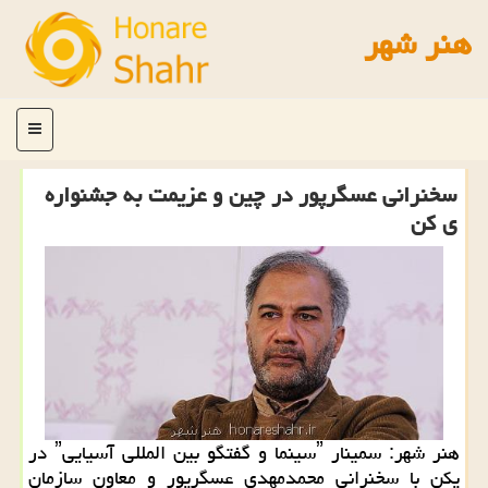
هنر شهر
منو
سخنرانی عسگرپور در چین و عزیمت به جشنواره
ی كن
هنر شهر: سمینار ˮسینما و گفتگو بین المللی آسیاییˮ در
پكن با سخنرانی محمدمهدی عسگرپور و معاون سازمان