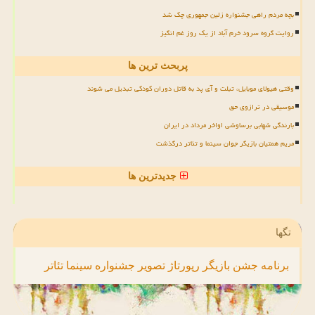
بچه مردم راهی جشنواره زلین جمهوری چک شد
روایت گروه سرود خرم آباد از یک روز غم انگیز
پربحث ترین ها
وقتی هیولای موبایل، تبلت و آی پد به قاتل دوران کودکی تبدیل می شوند
موسیقی در ترازوی حق
بارندگی شهابی برساوشی اواخر مرداد در ایران
مریم همتیان بازیگر جوان سینما و تئاتر درگذشت
جدیدترین ها
تگها
برنامه
جشن
بازیگر
رپورتاژ
تصویر
جشنواره
سینما
تئاتر