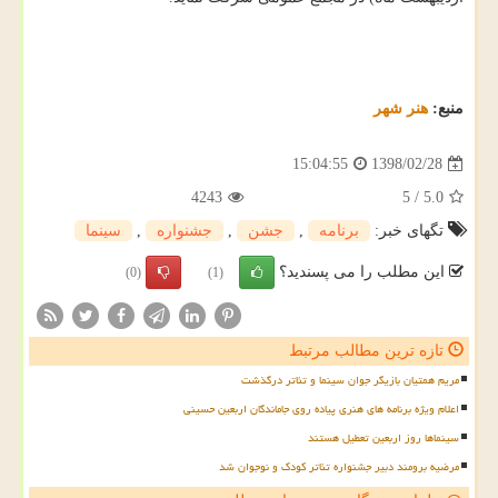
منبع:
هنر شهر
1398/02/28
15:04:55
4243
5
/
5.0
تگهای خبر:
برنامه
,
جشن
,
جشنواره
,
سینما
این مطلب را می پسندید؟
(0)
(1)
تازه ترین مطالب مرتبط
مریم همتیان بازیگر جوان سینما و تئاتر درگذشت
اعلام ویژه برنامه های هنری پیاده روی جاماندگان اربعین حسینی
سینماها روز اربعین تعطیل هستند
مرضیه برومند دبیر جشنواره تئاتر کودک و نوجوان شد