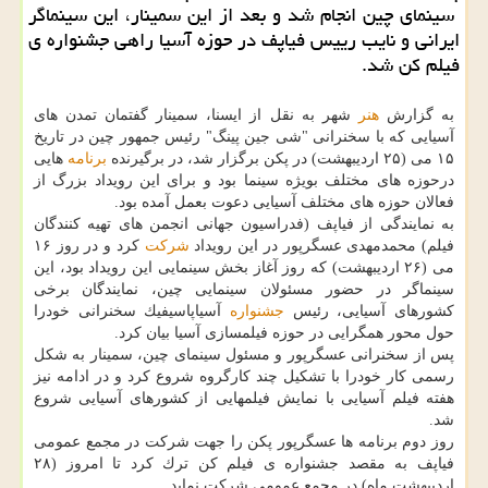
سینمای چین انجام شد و بعد از این سمینار، این سینماگر
ایرانی و نایب رییس فیاپف در حوزه آسیا راهی جشنواره ی
فیلم كن شد.
به گزارش
هنر
شهر به نقل از ایسنا، سمینار گفتمان تمدن های
آسیایی كه با سخنرانی "شی جین پینگ" رئیس جمهور چین در تاریخ
۱۵ می (۲۵ اردیبهشت) در پكن برگزار شد، در برگیرنده
برنامه
هایی
درحوزه های مختلف بویژه سینما بود و برای این رویداد بزرگ از
فعالان حوزه های مختلف آسیایی دعوت بعمل آمده بود.
به نمایندگی از فیاپف (فدراسیون جهانی انجمن های تهیه كنندگان
فیلم) محمدمهدی عسگرپور در این رویداد
شركت
كرد و در روز ۱۶
می (۲۶ اردیبهشت) كه روز آغاز بخش سینمایی این رویداد بود، این
سینماگر در حضور مسئولان سینمایی چین، نمایندگان برخی
كشورهای آسیایی، رئیس
جشنواره
آسیاپاسیفیك سخنرانی خودرا
حول محور همگرایی در حوزه فیلمسازی آسیا بیان كرد.
پس از سخنرانی عسگرپور و مسئول سینمای چین، سمینار به شكل
رسمی كار خودرا با تشكیل چند كارگروه شروع كرد و در ادامه نیز
هفته فیلم آسیایی با نمایش فیلمهایی از كشورهای آسیایی شروع
شد.
روز دوم برنامه ها عسگرپور پكن را جهت شركت در مجمع عمومی
فیاپف به مقصد جشنواره ی فیلم كن ترك كرد تا امروز (۲۸
اردیبهشت ماه) در مجمع عمومی شركت نماید.