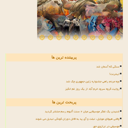
پربیننده ترین ها
سنگی که آسمان شد
اینترنت!
بچه مردم راهی جشنواره زلین جمهوری چک شد
روایت گروه سرود خرم آباد از یک روز غم انگیز
پربحث ترین ها
شنیدن یک تفکر موسیقایی میان ۲ سنت آلبوم رسم منتشر گردید
وقتی هیولای موبایل، تبلت و آی پد به قاتل دوران کودکی تبدیل می شوند
موسیقی در ترازوی حق