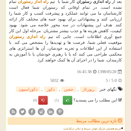
بعد از
راه اندازی رستوران
کار شما با
تیم
راه انداز رستوران
تمام
نشده است. در تمام اوقاتی که رستوران شما فعال است
کارشناسان ما می توانند عملکرد و پیشرفت کسب و کار شما را
ارزیابی کنند و پیشنهاداتی برای بهبود جنبه های مختلف کار ارائه
کنند. هدف این پیشنهادات در سه محور خلاصه می شود: بهبود
کیفیت، کاهش هزینه ها و جذب بیشتر مشتریان. مرحله اول این کار
جمع آوری اطلاعات است، جایی که تیم
راه اندازی رستوران
موقعیت فعلی شما، فرصت ها و تهدیدها را مشخص می کند. با
استفاده از این اطلاعات و تجربه خودشان، آن ها استراتژی های
محکمی طراحی می کنند که یا با رهبری خودشان یا با آموزش به
کارمندان، شما را در اجرای آن ها کمک خواهند کرد.
1398/05/20
16:45:38
5032
5
/
5.0
تگهای خبر:
رپورتاژ
,
جشن
,
دكور
,
دكوراسیون
این مطلب را می پسندید؟
(0)
(1)
تازه ترین مطالب مرتبط
مریم همتیان بازیگر جوان سینما و تئاتر درگذشت