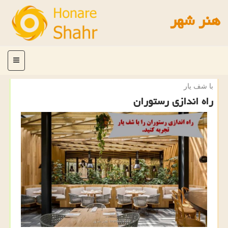
هنر شهر
منو
با شف یار
راه اندازی رستوران