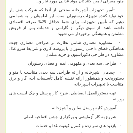
منو، معرفی تأمین کنندگان مواد غذایی مورد نیاز و...
· تأمین تجهیزات آشپزخانه صنعتی. از آنجا که شرکت شف یار
خود تولید کننده تجهیزات رستوران است، این اطمینان را به شما می
دهیم که تأمین تجهیزات برای شما حداقل 25% صرفه اقتصادی
داشته باشد. از سوی دیگر از گارانتی و خدمات پس از فروش
مطمئن و همیشگی برخوردار می شوید.
· مشاوره معماری شامل نظارت بر طراحی معماری جهت
هماهنگی فضای داخلی رستوران با پروسه کاری و شرایط سرو غذا،
مشاوره در طراحی دکوراسیون و خرید مبلمان
· طراحی سه بعدی و مفهومی ایده و فضای رستوران
· چیدمان آشپزخانه و ارائه طراحی سه بعدی متناسب با منو و
دستورپخت و همینطور ارائه نقشه کامل تأسیسات آب، گاز و برق
متناسب با تجهیزات آشپزخانه
· تهیه دستورالعمل انضباطی، شرح کار پرسنل و چک لیست های
روزانه
· آموزش کلیه پرسنل سالن و آشپزخانه
· شروع به کار آزمایشی و برگزاری جشن افتتاحیه اصلی
· بازدید های سر زده و کنترل کیفیت غذا و خدمات