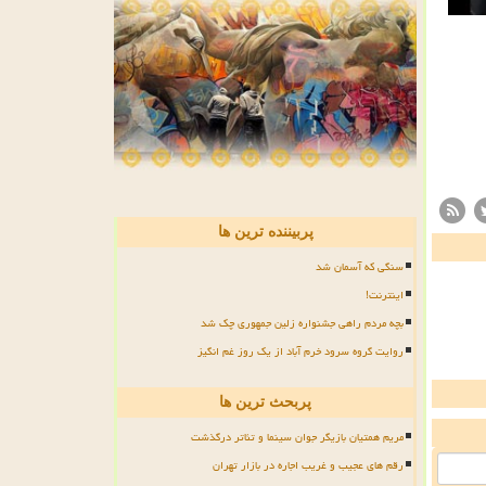
پربیننده ترین ها
سنگی که آسمان شد
اینترنت!
بچه مردم راهی جشنواره زلین جمهوری چک شد
روایت گروه سرود خرم آباد از یک روز غم انگیز
پربحث ترین ها
مریم همتیان بازیگر جوان سینما و تئاتر درگذشت
رقم های عجیب و غریب اجاره در بازار تهران