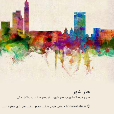
هنر شهر
هنر و فرهنگ شهری - هنر شهر، نبض هنر خیابانی ، رنگ زندگی
honareshahr.ir - تمامی حقوق مالکیت معنوی سایت هنر شهر محفوظ است