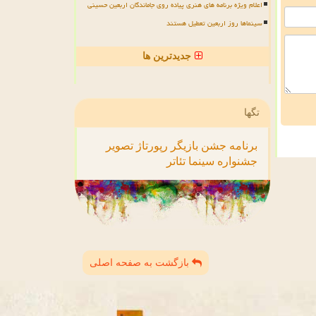
اعلام ویژه برنامه های هنری پیاده روی جاماندگان اربعین حسینی
سینماها روز اربعین تعطیل هستند
جدیدترین ها
تگها
برنامه
جشن
بازیگر
رپورتاژ
تصویر
جشنواره
سینما
تئاتر
بازگشت به صفحه اصلی