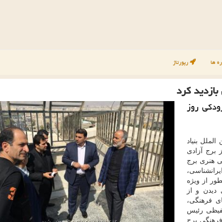
ه ها
رپورتاژ
بازدید كرد
ودكی روز
لملل بنیاد
 برج آزادی
ی هنری برج
رانشناسی،
طور از ویژه
دیدن و از
ای فرهنگی،
حفیظی رئیس
فرهنگی برج