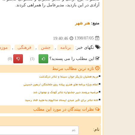
آزادی در این بازدید، مدیرعامل را همراهی كردند.
منبع:
هنر شهر
1398/07/05
19:40:46
تگهای خبر:
برنامه
,
جشن
,
فرهنگی
,
موزه
این مطلب را می پسندید؟
(0)
(1)
تازه ترین مطالب مرتبط
مریم همتیان بازیگر جوان سینما و تئاتر درگذشت
اعلام ویژه برنامه های هنری پیاده روی جاماندگان اربعین حسینی
مرضیه برومند دبیر جشنواره تئاتر کودک و نوجوان شد
خانه تئاتر برای اکبر عبدی ایستاد مدالیوم به مجید قناد رسید
نظرات بینندگان در مورد این مطلب
ن
نام: