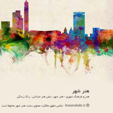
هنر شهر
هنر و فرهنگ شهری - هنر شهر، نبض هنر خیابانی ، رنگ زندگی
honareshahr.ir - تمامی حقوق مالکیت معنوی سایت هنر شهر محفوظ است