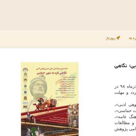
ه ها
رپورتاژ
ی؛ نگاهی
شهر به نقل از ایسنا، این همایش ۱۱ آذرماه ۹۸ در
ردد و مهلت
هی ادبی»،
ات حماسی»،
نگ عامه»،
و مطالعات
مامی پژوهش