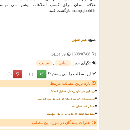
علاقه مندان برای كسب اطلاعات بیشتر می توانن
matnpajoohi.ir بازگشت كنند.
منبع:
هنر شهر
1398/07/08
14:34:39
تگهای خبر:
زیبایی
,
سایت
این مطلب را می پسندید؟
(0)
(1)
تازه ترین مطالب مرتبط
چرا این سینمای پرخاطره تعطیل است؟
مستندسازی جنایت دشمن از قاب دوربین عکاسی
سنگی که آسمان شد
دلنوشته فاطمه لاریجانی برای پدر شهیدش
نظرات بینندگان در مورد این مطلب