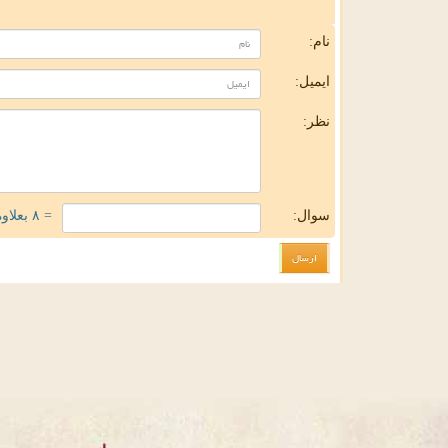
ن
نام:
ایمیل:
نظر:
سوال:
= ۸ بعلاوه ۵