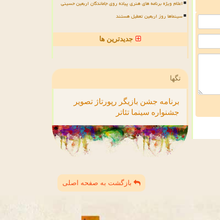
اعلام ویژه برنامه های هنری پیاده روی جاماندگان اربعین حسینی
سینماها روز اربعین تعطیل هستند
جدیدترین ها
تگها
برنامه
جشن
بازیگر
رپورتاژ
تصویر
جشنواره
سینما
تئاتر
بازگشت به صفحه اصلی