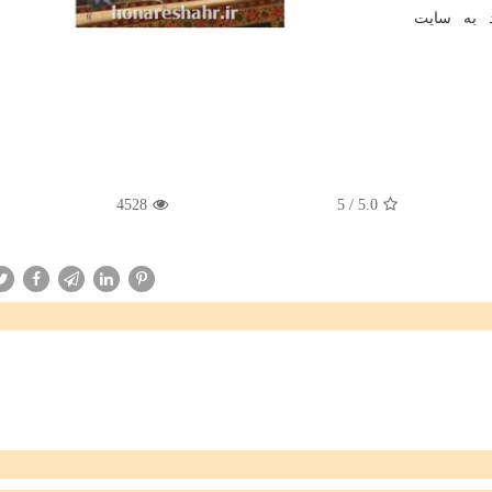
د به سایت
4528
5
/
5.0