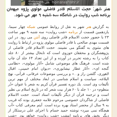
هنر شهر: حجت الاسلام قادر فاضلی مولوی پژوه میهمان
برنامه شب روایت در شامگاه سه شنبه ۹ مهر می شود.
به گزارش
هنر
شهر به نقل از روابط عمومی
شبكه
چهار سیما،
یازدهمین قسمت از
برنامه
«شب روایت» سه شنبه ۹ مهر ساعت
۲۳ با حضور حجت الاسلام قادر فاضلی روی
آنتن
می رود. در این
قسمت مهدی صالحی با قادر فاضلی مولوی پژوه در ارتباط با روایت
های مثنوی به گفتگو می نشینند. حجت الاسلام قادر فاضلی از
پژوهشگران و محققان حوزوی است كه تابحال بیشتر از ۸۰ جلد
كتاب را به رشته تحریر در آورده و از این تعداد ۶۴ جلد آن چاپ
شده است. فرهنگ های موضوعی شامل «آثار مولوی»، «نظامی
گنجه ای»، «آثار عطار نیشابوری»، «دیوان امام خمینی، اقبال
لاهوری، گلشن راز و…» و بررسی موضوعات عرفانی، قرآنی، نهج
البلاغه، سیاست و اسلام شناسی در ابعاد مختلف از مهم ترین
تألیفات وی است. یك دوره تفسیر قرآن كریم به شعر با عنوان «دُر
منظوم» در ۱۰ جلد با ۶۰ هزار بیت شعر كه در تاریخ اسلام بی نظیر
است و ترجمه قرآن از دیگر تألیفات استاد است. حجت الاسلام
فاضلی از شاگردان خصوصی مرحوم علامه جعفری بوده كه قریب
به ۹ سال از محضر استاد بهره برده است. آیتم معرفی كتاب «آب
هیچگاه نمی میرد» نوشته حمید حسام با اجرای علی درستكار از
دیگر بخش های برنامه امشب «شب روایت» خواهد بود. «شب