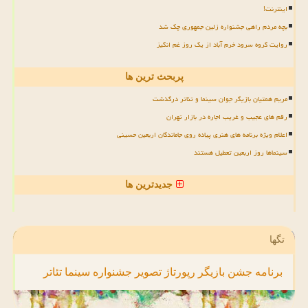
اینترنت!
بچه مردم راهی جشنواره زلین جمهوری چک شد
روایت گروه سرود خرم آباد از یک روز غم انگیز
پربحث ترین ها
مریم همتیان بازیگر جوان سینما و تئاتر درگذشت
رقم های عجیب و غریب اجاره در بازار تهران
اعلام ویژه برنامه های هنری پیاده روی جاماندگان اربعین حسینی
سینماها روز اربعین تعطیل هستند
جدیدترین ها
تگها
برنامه
جشن
بازیگر
رپورتاژ
تصویر
جشنواره
سینما
تئاتر