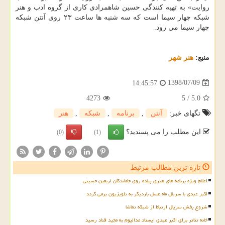
روایت» به تهیه كنندگی حسین شاهمرادی كاری از گروه ادب و هنر
شبكه چهار سیما است كه سه شنبه ها ساعت ۲۳ روی آنتن شبكه
چهار سیما می رود.
منبع:
هنر شهر
1398/07/09
14:45:57
4273
5
/
5.0
تگهای خبر:
آنتن
,
برنامه
,
شبكه
,
هنر
این مطلب را می پسندید؟
(0)
(1)
تازه ترین مطالب مرتبط
اعلام ویژه برنامه های هنری پیاده روی جاماندگان اربعین حسینی
اکبر عبدی با سریال ماه عسل باردیگر به تلویزیون برمی گردد
شروع پخش سریال ارتباط از شبکه تماشا
خانه تئاتر برای اکبر عبدی ایستاد مدالیوم به مجید قناد رسید