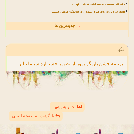
رقم های عجیب و غریب اجاره در بازار تهران
اعلام ویژه برنامه های هنری پیاده روی جاماندگان اربعین حسینی
جدیدترین ها
تگها
برنامه
جشن
بازیگر
رپورتاژ
تصویر
جشنواره
سینما
تئاتر
اخبار هنرشهر
بازگشت به صفحه اصلی