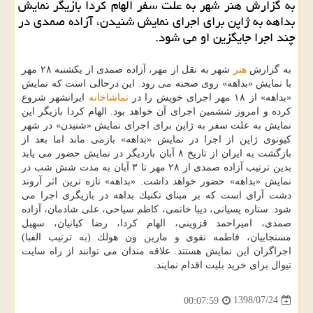
به گزارش هنر شهر به علت سفر الهام كردا بازیگر نمایش
بداهه به ژاپن برای اجرای نمایش شنیدن، آزاده صمدی در
چند اجرا جایگزین او می شود.
به گزارش
هنر
شهر به نقل از مهر، آزاده صمدی از یكشنبه ۲۸ مهر
با نمایش «بداهه» روی صحنه می رود. این درحالی است كه نمایش
«بداهه» از ۱۸ مهر اجرای خویش را در
تماشاخانه
ایرانشهر شروع
كرده و امروز ششمین اجرای آن خواهد بود. الهام كردا بازیگر این
نمایش به علت سفر به ژاپن برای اجرای نمایش «شنیدن» در شهر
كیوتوی ژاپن از اجرا در نمایش «بداهه» بازمی ماند اما بعد از
بازگشت به ایران از تاریخ ۸ آبان باردیگر در نمایش حضور می یابد
بدین ترتیب آزاده صمدی از ۲۸ مهر تا ۳ آبان به مدت شش شب در
نمایش «بداهه» حضور خواهد داشت. «بداهه» تازه ترین اثر آروند
دشت آرای است كه بر مبنای تكنیك بداهه در بازیگری اجرا می
شود. ستاره پسیانی، دیبا خاتمی، كاظم سیاحی، علی شادمان، آزاده
صمدی، امیراحمد قزوینی، الهام كردا، رضا كیانیان، سهیل
مستجابیان، فاطمه نقوی و مارین ون هولك (به ترتیب الفبا)
اجراگران این نمایش هستند. علاقه مندان می توانند از راه سایت
تیوال برای خرید بلیت اقدام نمایند.
1398/07/24
00:07:59