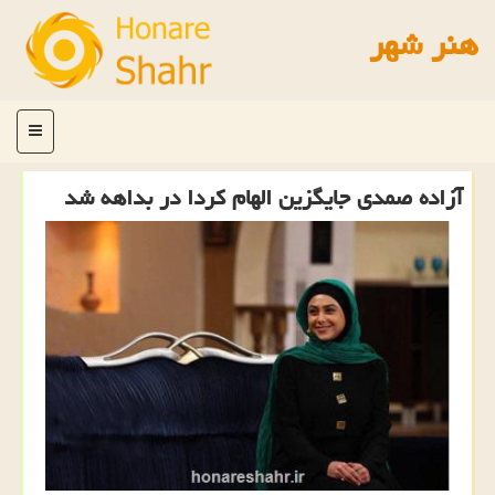
هنر شهر
منو
آزاده صمدی جایگزین الهام كردا در بداهه شد