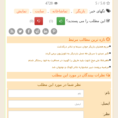
4728
5
/
5.0
تگهای خبر:
بازیگر
,
تماشاخانه
,
سایت
,
نمایش
این مطلب را می پسندید؟
(0)
(1)
تازه ترین مطالب مرتبط
مریم همتیان بازیگر جوان سینما و تئاتر درگذشت
اکبر عبدی با سریال ماه عسل باردیگر به تلویزیون برمی گردد
ماهرشالا علی میخ تابوت بلید مارول را کوبید در مسافرت به خود رستگار شدم
مرضیه برومند دبیر جشنواره تئاتر کودک و نوجوان شد
نظرات بینندگان در مورد این مطلب
نظر شما در مورد این مطلب
نام:
ایمیل:
نظر: