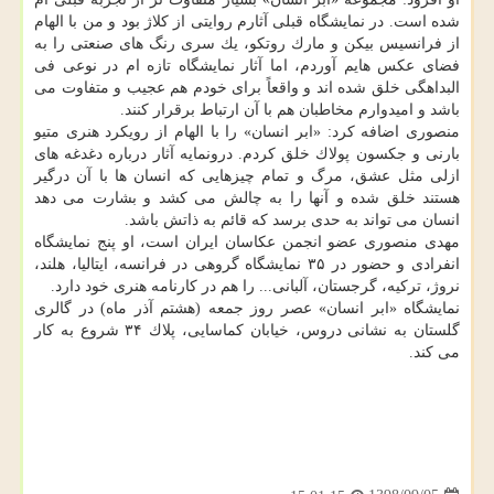
شده است. در نمایشگاه قبلی آثارم روایتی از كلاژ بود و من با الهام
از فرانسیس بیكن و مارك روتكو، یك سری رنگ های صنعتی را به
فضای عكس هایم آوردم، اما آثار نمایشگاه تازه ام در نوعی فی
البداهگی خلق شده اند و واقعاً برای خودم هم عجیب و متفاوت می
باشد و امیدوارم مخاطبان هم با آن ارتباط برقرار كنند.
منصوری اضافه كرد: «ابر انسان» را با الهام از رویكرد هنری متیو
بارنی و جكسون پولاك خلق كردم. درونمایه آثار درباره دغدغه های
ازلی مثل عشق، مرگ و تمام چیزهایی كه انسان ها با آن درگیر
هستند خلق شده و آنها را به چالش می كشد و بشارت می دهد
انسان می تواند به حدی برسد كه قائم به ذاتش باشد.
مهدی منصوری عضو انجمن عكاسان ایران است، او پنج نمایشگاه
انفرادی و حضور در ۳۵ نمایشگاه گروهی در فرانسه، ایتالیا، هلند،
نروژ، تركیه، گرجستان، آلبانی... را هم در كارنامه هنری خود دارد.
نمایشگاه «ابر انسان» عصر روز جمعه (هشتم آذر ماه) در گالری
گلستان به نشانی دروس، خیابان كماسایی، پلاك ۳۴ شروع به كار
می كند.