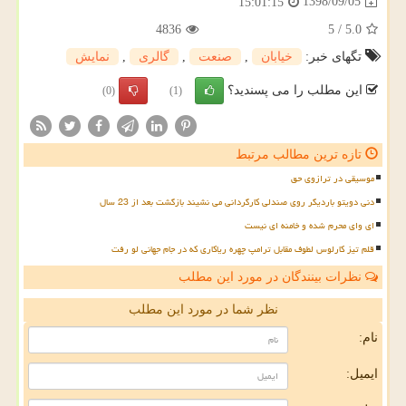
1398/09/05
15:01:15
4836
5
/
5.0
تگهای خبر:
خیابان
,
صنعت
,
گالری
,
نمایش
این مطلب را می پسندید؟
(0)
(1)
تازه ترین مطالب مرتبط
موسیقی در ترازوی حق
دنی دویتو باردیگر روی صندلی کارگردانی می نشیند بازگشت بعد از 23 سال
ای وای محرم شده و خامنه ای نیست
قلم تیز کارلوس لطوف مقابل ترامپ چهره ریاکاری که در جام جهانی لو رفت
نظرات بینندگان در مورد این مطلب
نظر شما در مورد این مطلب
نام:
ایمیل: