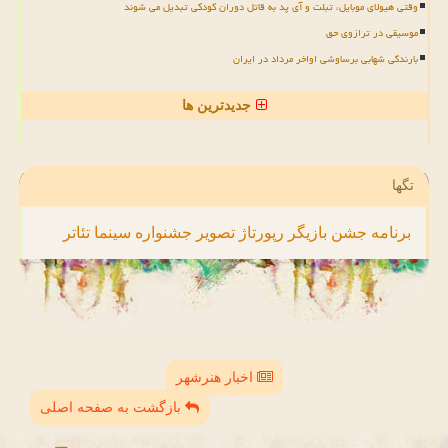
وقتی هیولای موبایل، تبلت و آی پد به قاتل دوران کودکی تبدیل می شوند
موسیقی در ترازوی حق
بارندگی شهابی برساوشی اواخر مرداد در ایران
جدیدترین ها
تگها
برنامه
جشن
بازیگر
رپورتاژ
تصویر
جشنواره
سینما
تئاتر
اخبار هنرشهر
بازگشت به صفحه اصلی