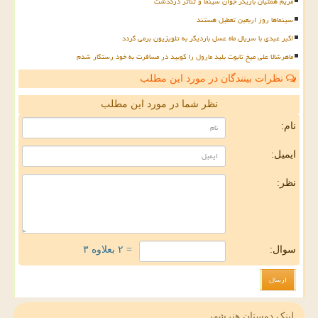
مریم همتیان بازیگر جوان سینما و تئاتر درگذشت
سینماها روز اربعین تعطیل هستند
اکبر عبدی با سریال ماه عسل باردیگر به تلویزیون برمی گردد
ماهرشالا علی میخ تابوت بلید مارول را کوبید در مسافرت به خود رستگار شدم
نظرات بینندگان در مورد این مطلب
نظر شما در مورد این مطلب
نام:
ایمیل:
نظر:
سوال:
= ۲ بعلاوه ۳
لینک دوستان هنرشهر