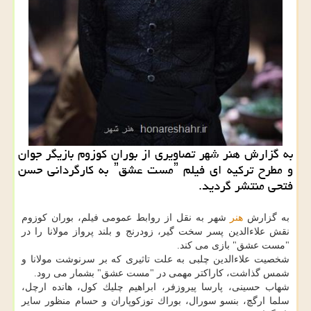
به گزارش هنر شهر تصاویری از بوران كوزوم بازیگر جوان
و مطرح تركیه ای فیلم ˮمست عشقˮ به كارگردانی حسن
فتحی منتشر گردید.
به گزارش
هنر
شهر به نقل از روابط عمومی فیلم، بوران كوزوم
نقش علاءالدین پسر سخت گیر، زودرنج و بلند پرواز مولانا را در
"مست عشق" بازی می كند.
شخصیت علاءالدین چلبی به علت تاثیری كه بر سرنوشت مولانا و
شمس گذاشت، كاراكتر مهمی در "مست عشق" بشمار می رود.
شهاب حسینی، پارسا پیروزفر، ابراهیم چلیك كول، هانده ارچل،
سلما ارگچ، بنسو سورال، بوراك توزكوپاران و حسام منظور سایر