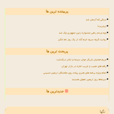
پربیننده ترین ها
سنگی که آسمان شد
اینترنت!
بچه مردم راهی جشنواره زلین جمهوری چک شد
روایت گروه سرود خرم آباد از یک روز غم انگیز
پربحث ترین ها
مریم همتیان بازیگر جوان سینما و تئاتر درگذشت
رقم های عجیب و غریب اجاره در بازار تهران
اعلام ویژه برنامه های هنری پیاده روی جاماندگان اربعین حسینی
سینماها روز اربعین تعطیل هستند
جدیدترین ها
تگها