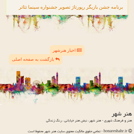
برنامه
جشن
بازیگر
رپورتاژ
تصویر
جشنواره
سینما
تئاتر
اخبار هنرشهر
بازگشت به صفحه اصلی
هنر شهر
هنر و فرهنگ شهری - هنر شهر، نبض هنر خیابانی ، رنگ زندگی
honareshahr.ir - تمامی حقوق مالکیت معنوی سایت هنر شهر محفوظ است