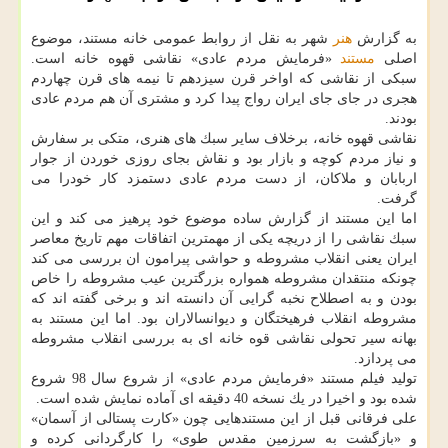
به گزارش
هنر
شهر به نقل از روابط عمومی خانه مستند، موضوع
اصلی
مستند
«فرمایش مردم عادی» نقاشی قهوه خانه است.
سبكی از نقاشی كه اواخر قرن سیزدهم تا نیمه های قرن چهاردم
هجری در جای جای ایران رواج پیدا كرد و مشتری آن هم مردم عادی
بودند.
نقاشی قهوه خانه، برخلاف سایر سبك های هنری، متكی بر سفارش
و نیاز مردم كوچه و بازار بود و نقاش بجای روزی خوردن از جوار
اربابان و ملاكان، از دست مردم عادی دستمزد كار خودرا می
گرفت.
اما این مستند از گزارش ساده موضوع خود پرهیز می كند و این
سبك نقاشی را از دریچه یكی از مهمترین اتفاقات مهم تاریخ معاصر
ایران یعنی انقلاب مشروطه و حواشی پیرامون ان بررسی می كند
چونكه منتقدان مشروطه همواره بزرگترین عیب مشروطه را خاص
بودن و به اصطلاح نخبه گرایی آن دانسته اند و برخی گفته اند كه
مشروطه انقلاب فرهیختگان و دیوانسالاران بود. اما این مستند به
بهانه سیر تحولی نقاشی قوه خانه ای به بررسی انقلاب مشروطه
می پردازد.
تولید فیلم مستند «فرمایش مردم عادی» از شروع سال 98 شروع
شده بود و اخیرا در یك نسخه 40 دقیقه ای آماده نمایش شده است.
علی فرقانی قبل از این مستندهایی چون «كارت پستالی از آسمان»
و «بازگشت به سرزمین مقدس طوی» را كارگردانی كرده و