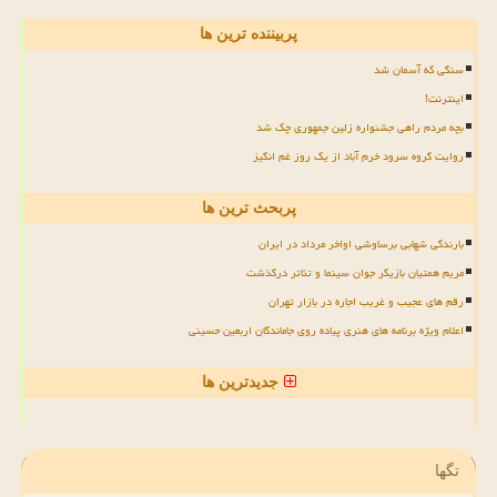
پربیننده ترین ها
سنگی که آسمان شد
اینترنت!
بچه مردم راهی جشنواره زلین جمهوری چک شد
روایت گروه سرود خرم آباد از یک روز غم انگیز
پربحث ترین ها
بارندگی شهابی برساوشی اواخر مرداد در ایران
مریم همتیان بازیگر جوان سینما و تئاتر درگذشت
رقم های عجیب و غریب اجاره در بازار تهران
اعلام ویژه برنامه های هنری پیاده روی جاماندگان اربعین حسینی
جدیدترین ها
تگها