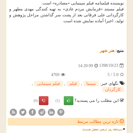
نویسنده فیلمنامه فیلم سینمایی «مصادره» است.
فیلم مستند «فرمایش مردم عادی» به تهیه كنندگی مهدی مطهر و
كارگردانی علی فرقانی بعد از پشت سر گذاشتن مراحل پژوهش و
تولید، اخیرا آماده نمایش شده است.
منبع:
هنر شهر
1398/10/23
14:20:09
4769
5
/
5.0
تگهای خبر:
سینما
,
فیلم
,
فیلم سینمایی
,
كارگردان
این مطلب را می پسندید؟
(0)
(1)
تازه ترین مطالب مرتبط
سینماها روز اربعین تعطیل هستند