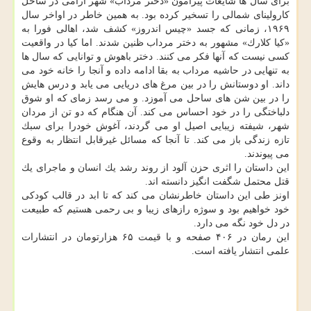
برای سال ها شایعات پیرامون «دختر مرداب» شهر آرامی در ساحل
كارولینای شمالی را تسخیر كرده بود. به همین خاطر در اواخر سال
۱۹۶۹، زمانی كه جسد «چیس اندروز» كشف شد، اهالی فورا به
«كیا كلارك» مشهور به دختر مرداب ظنین شدند. اما كیا در واقعیت
كسی نیست كه آنها فكر می كنند. دختر باهوش و توانایی كه سال ها
به تنهایی در حاشیه مرداب به بقا ادامه داده و آنجا را خانه خود می
داند. او دوستانش را در بین مرغ های دریایی می یابد و درس هایش
را در بین شن های ساحل می آموزد. و می رسد زمای كه او شوق
دلباختگی را در خود احساس می كند. آن هنگام كه دو تن از مردان
شهر، شیفته زیبایی اصیل او می گردند، آغوش خودرا برای سبك
تازه زندگی باز می كند. تا آنجا كه مسائل غیرقابل انتظار به وقوع
می پیوندند.
این داستان را اثری حزن آلود از روند رشد یك انسان و ماجرای یك
قتل محتمل شگفت انگیز دانسته اند.
اونز طی این داستان خاطرنشان می كند كه تا ابد در قالب كودكی
خود خواهیم بود و سوژه رازهای زیبا و بی رحمی هستیم كه طبیعت
در دل خود نگه می دارد.
این رمان در ۴۰۶ صفحه و با قیمت ۶۵ هزارتومان در انتشارات
علمی انتشار یافته است.