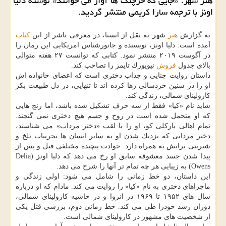
هنر شهر: «جایی كه خرچنگ ها آواز می خوانند» نوشته دلیا
اونز با ترجمه سارا كریمی منتشر گردید.
به گزارش
هنر
شهر به نقل از ایسنا، در معرفی ناشر از این
كتاب
آمده است: دلیا اونز، نویسنده و جانورشناس امریكایی این رمان را
در آگوست ۲۰۱۹ منتشر نمود. كتابی كه توانست ۲۷ هفته متوالی
بالای جدول
فروش
نیویورك تایمز را تصاحب كند.
داستان روایت جنایی و جذاب دختری است كه اعضای خانواده اش
او را در سنین خردسالی رها كرده اند تا تنهایی، در دل طبیعت بكر
كارولینای شمالی، زندگی كند.
شاید نام «كیا» فقط از سه حرف تشكیل شده باشد، اما رنج هایی
كه او متحمل شده است در روح و جسم هیچ دختری نمی گنجند.
تمام اهالی باركلی كو، او را با لقب «دختر مرداب» می شناسند،
دختر مردابی كه نزدیك شدن او به سایر انسان ها تجربیات تلخ و
شیرینی برایش به همراه دارد. حوادث پیچیده مختلفی قبل و پس از
پیدا شدن جسد معشوقه سابق او رخ می دهد كه دلیا اونز (Delia
Owens) به زیبایی هر چه تمام تر آنها را شرح می دهد.
این داستان، دو خط زمانی را شامل می شود: اولی زندگی و
ماجراهای دختری به نام «كیا» را روایت می كند. مادام كه او درباره
سال های ۱۹۵۲ تا ۱۹۶۹ در انزوا و در حاشیه كارولینای شمالی،
دوران رشد خودرا طی می كند. خط زمانی دوم، بررسی قتل یكی
از شخصیت های مشهور در كارولینای شمالی است.