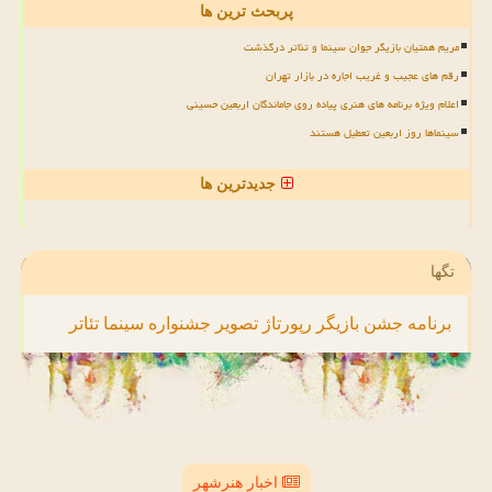
پربحث ترین ها
مریم همتیان بازیگر جوان سینما و تئاتر درگذشت
رقم های عجیب و غریب اجاره در بازار تهران
اعلام ویژه برنامه های هنری پیاده روی جاماندگان اربعین حسینی
سینماها روز اربعین تعطیل هستند
جدیدترین ها
تگها
برنامه
جشن
بازیگر
رپورتاژ
تصویر
جشنواره
سینما
تئاتر
اخبار هنرشهر