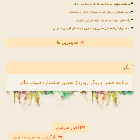
بارندگی شهابی برساوشی اواخر مرداد در ایران
مریم همتیان بازیگر جوان سینما و تئاتر درگذشت
رقم های عجیب و غریب اجاره در بازار تهران
اعلام ویژه برنامه های هنری پیاده روی جاماندگان اربعین حسینی
جدیدترین ها
تگها
برنامه
جشن
بازیگر
رپورتاژ
تصویر
جشنواره
سینما
تئاتر
اخبار هنرشهر
بازگشت به صفحه اصلی