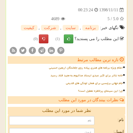
1398/11/11
00:23:24
4689
5
/
5.0
تگهای خبر:
برنامه
,
سایت
,
شركت
,
كیفیت
این مطلب را می پسندید؟
(0)
(1)
تازه ترین مطالب مرتبط
اعلام ویژه برنامه های هنری پیاده روی جاماندگان اربعین حسینی
خانه تئاتر برای اکبر عبدی ایستاد مدالیوم به مجید قناد رسید
جام جهانی برچسبی برای همان لودگی های قدیمی
چرا این سینمای پرخاطره تعطیل است؟
نظرات بینندگان در مورد این مطلب
نظر شما در مورد این مطلب
نام:
ایمیل: