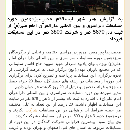
به گزارش هنر شهر ایسنا/قم مدیرسیزدهمین دوره
مسابقات سراسری و بین المللی دارالقرآن امام علی(ع) از
ثبت نام 5670 نفر و شركت 3800 نفر در این مسابقات
خبرداد.
محمدرضا پور معین امروز در مراسم اختتامیه و تجلیل از برگزیدگان
سیزدهمین دوره مسابقات سراسری و بین المللی دارالقرآن امام
علی(ع) ویژه بانوان یادبود سردار شهید سپهبد حاج قاسم سلیمانی
كه در مجتمع یاوران مهدی(عج) برگزار شد، به عرضه گزارشی از
نحوه برگزاری این مسابقات پرداخت و تصریح كرد: برای برگزاری
این دوره از مسابقات در رشته های حفظ كل، حفظ 20 جزء، حفظ
ده جزء و قرائت تحقیق و ترتیل از 20 روز گذشته فراخوان دادیم.
مدیر سیزدهمین دوره مسابقات سراسری و بین المللی دارالقرآن
امام علی(ع) با اشاره به ثبت نام بیشتر از 5 هزار 670 نفر در سایت
این مسابقات اظهار داشت: 20 درصد از این تعداد به علل مختلف
من جمله شرایط آب و هوایی در این مسابقات
شركت
نكردند و
درمجموع حدود 3 هزار و 800 نفر در این مسابقات شركت كردند.
وی بیان نمود: بیشترین فراوانی شركت كنندگان در این دوره از
مسابقات مربوط به استان های قم، اصفهان و تهران بودند و قریب