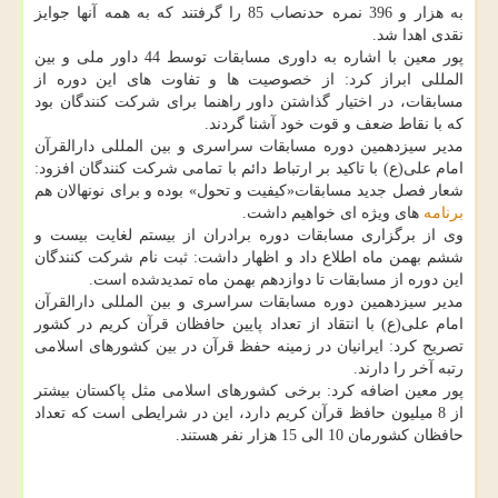
به هزار و 396 نمره حدنصاب 85 را گرفتند كه به همه آنها جوایز
نقدی اهدا شد.
پور معین با اشاره به داوری مسابقات توسط 44 داور ملی و بین
المللی ابراز كرد: از خصوصیت ها و تفاوت های این دوره از
مسابقات، در اختیار گذاشتن داور راهنما برای شركت كنندگان بود
كه با نقاط ضعف و قوت خود آشنا گردند.
مدیر سیزدهمین دوره مسابقات سراسری و بین المللی دارالقرآن
امام علی(ع) با تاكید بر ارتباط دائم با تمامی شركت كنندگان افزود:
شعار فصل جدید مسابقات«كیفیت و تحول» بوده و برای نونهالان هم
برنامه
های ویژه ای خواهیم داشت.
وی از برگزاری مسابقات دوره برادران از بیستم لغایت بیست و
ششم بهمن ماه اطلاع داد و اظهار داشت: ثبت نام شركت كنندگان
این دوره از مسابقات تا دوازدهم بهمن ماه تمدیدشده است.
مدیر سیزدهمین دوره مسابقات سراسری و بین المللی دارالقرآن
امام علی(ع) با انتقاد از تعداد پایین حافظان قرآن كریم در كشور
تصریح كرد: ایرانیان در زمینه حفظ قرآن در بین كشورهای اسلامی
رتبه آخر را دارند.
پور معین اضافه كرد: برخی كشورهای اسلامی مثل پاكستان بیشتر
از 8 میلیون حافظ قرآن كریم دارد، این در شرایطی است كه تعداد
حافظان كشورمان 10 الی 15 هزار نفر هستند.