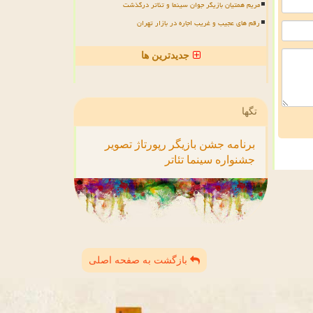
مریم همتیان بازیگر جوان سینما و تئاتر درگذشت
رقم های عجیب و غریب اجاره در بازار تهران
جدیدترین ها
تگها
برنامه
جشن
بازیگر
رپورتاژ
تصویر
جشنواره
سینما
تئاتر
بازگشت به صفحه اصلی