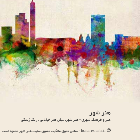
هنر شهر
هنر و فرهنگ شهری - هنر شهر، نبض هنر خیابانی ، رنگ زندگی
honareshahr.ir - تمامی حقوق مالکیت معنوی سایت هنر شهر محفوظ است