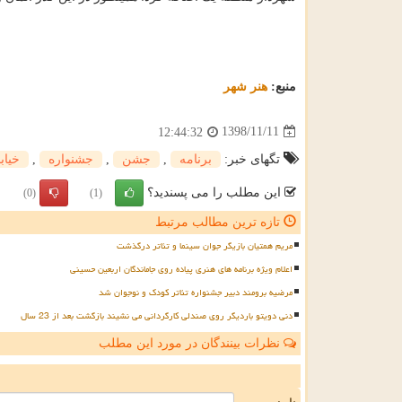
منبع:
هنر شهر
1398/11/11
12:44:32
تگهای خبر:
برنامه
,
جشن
,
جشنواره
,
خیاب
این مطلب را می پسندید؟
(0)
(1)
تازه ترین مطالب مرتبط
مریم همتیان بازیگر جوان سینما و تئاتر درگذشت
اعلام ویژه برنامه های هنری پیاده روی جاماندگان اربعین حسینی
مرضیه برومند دبیر جشنواره تئاتر کودک و نوجوان شد
دنی دویتو باردیگر روی صندلی کارگردانی می نشیند بازگشت بعد از 23 سال
نظرات بینندگان در مورد این مطلب
ن