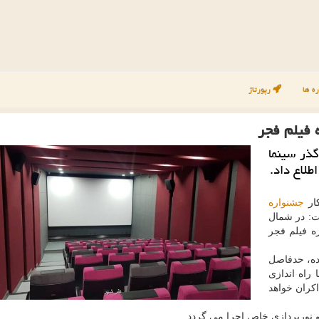
ه ها
رپورتاژ
 فیلم فجر
ذر سینما
طلاع داد.
كار
جشنواره
شت: در شمال
ره فیلم فجر
ه، حدفاصل
 راه اندازی
كران خواهد
و نورپردازی خاص اجرا می گردد.