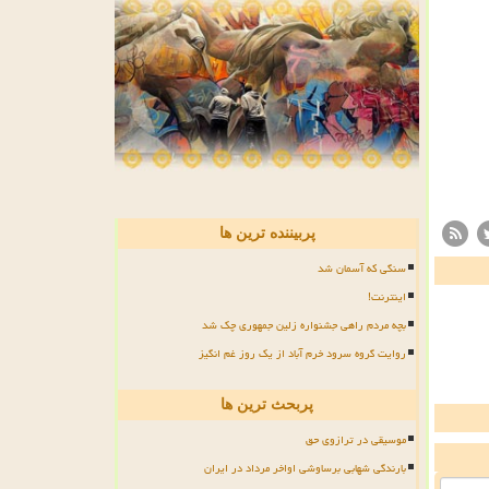
پربیننده ترین ها
سنگی که آسمان شد
اینترنت!
بچه مردم راهی جشنواره زلین جمهوری چک شد
روایت گروه سرود خرم آباد از یک روز غم انگیز
پربحث ترین ها
موسیقی در ترازوی حق
بارندگی شهابی برساوشی اواخر مرداد در ایران