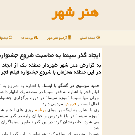
هنر شهر
صفحه اصلی
آرشیو هنر شهر
برنامه ها
جشنوار
ایجاد گذر سینما به مناسبت شروع جشنواره
به گزارش هنر شهر شهردار منطقه یك از ایجاد گ
در این منطقه همزمان با شروع جشنواره فیلم فجر ا
حمید موسوی در گفتگو با ایسنا،
با اشاره به شروع به 
فیلم فجر با اشاره به فقر سینما در منطقه یك اظهار دا
تهران تنها سینما "موزه سینما" در دوره برگزاری جشنوا
فعال است و
فروش
مردمی دارد.
وی با اشاره به اینكه بر مبنای
برنامه
ریزی های انجام شد
"موزه سینما" در باغ فردوس و خیابان ولیعصر گذر سینما
می شود، خاطرنشان كرد: در این گذر تصاویر سینماگران ا
شد.
شهردار منطقه یك اضافه كرد: همینطور در این گذر المان 