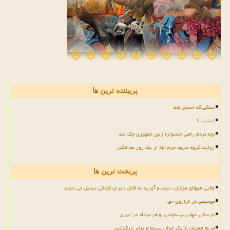
پربیننده ترین ها
سنگی که آسمان شد
اینترنت!
بچه مردم راهی جشنواره زلین جمهوری چک شد
روایت گروه سرود خرم آباد از یک روز غم انگیز
پربحث ترین ها
وقتی هیولای موبایل، تبلت و آی پد به قاتل دوران کودکی تبدیل می شوند
موسیقی در ترازوی حق
بارندگی شهابی برساوشی اواخر مرداد در ایران
مریم همتیان بازیگر جوان سینما و تئاتر درگذشت