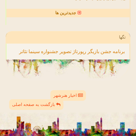
جدیدترین ها
تگها
برنامه
جشن
بازیگر
رپورتاژ
تصویر
جشنواره
سینما
تئاتر
اخبار هنرشهر
بازگشت به صفحه اصلی