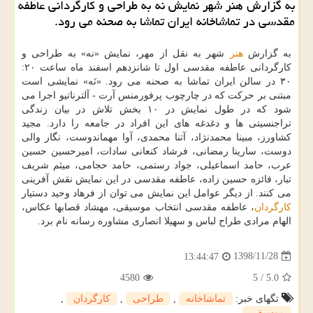
به گزارش هنر شهر نمایش نه به طراحی و كارگردانی عاطفه
مقدسی در تماشاخانه ایران تماشا به صحنه می رود.
به گزارش
هنر
شهر به نقل از مهر، نمایش «نه» به طراحی و
كارگردانی عاطفه مقدسی اول تا شانزدهم اسفند ماه ساعت ۲۰:
۳۰ در سالن ایران تماشا به صحنه می رود. «نَه» نمایشی است
مبتنی بر حركت كه در چارچوب پرفورمنس آرت - آلترناتیو اجرا می
شود كه در طول نمایش در ۱۰ بخش تلاش در بیان زندگی
تراجنسیتی ها و دغدغه های این افراد در جامعه را دارد. مجید
كشاورز، مبینا محمدنژاد، آتنا محمدی، آوا مهماندوست، نگار والی
دوست، سارینا رمضانی، فرشاد كنعانی سادات، امیرحسین حسین
عرب، حامد اسماعیلی، جواد رستمی، حامد حجامی، میثم شریف
تبار، فائزه حسین زاده، عاطفه مقدسی در این نمایش نقش آفرینی
می كنند. از دیگر عوامل این نمایش می توان از فرهاد وحید دستیار
كارگردان
، عاطفه مقدسی انتخاب موسیقی، مهشاد قصابها عكاس،
الهام مرادی طراح لباس و سهیلا انصاری مشاوره رسانه نام برد.
1398/11/28
13:44:47
4580
5
/
5.0
تگهای خبر:
تماشاخانه
,
طراحی
,
كارگردان
,
موسیقی