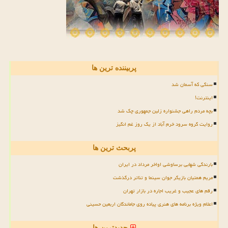
پربیننده ترین ها
سنگی که آسمان شد
اینترنت!
بچه مردم راهی جشنواره زلین جمهوری چک شد
روایت گروه سرود خرم آباد از یک روز غم انگیز
پربحث ترین ها
بارندگی شهابی برساوشی اواخر مرداد در ایران
مریم همتیان بازیگر جوان سینما و تئاتر درگذشت
رقم های عجیب و غریب اجاره در بازار تهران
اعلام ویژه برنامه های هنری پیاده روی جاماندگان اربعین حسینی
جدیدترین ها