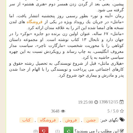
پیشین، یعنی بعد از گردن زدن همسر دوم «هنری هشتم» از سر
گرفته می شود.
رمان «آینه و نور» بطور رسمی روز پنجشنبه انتشار یافت، اما
«مانتل» در جریان یك رویداد ویژه در یكی از
فروشگاه
های لندن
نسخه های امضا شده این اثر را به علاقه مندان ارائه كرد.
«مانتل» ۶۷ ساله، عنوان اولین زن برنده دو جایزه «بوكر» را در
جهان دارد و تابحال ۱۳ كتاب نوشته است. او مجموعه داستان
كوتاهی را با محوریت شخصیت «مارگارت تاچر»، سیاست مدار
معروف انگلیسی، به چاپ رساند و رویكردش نسبت به این چهره
سیاسی حاشیه به پا كرد.
«هیلاری مانتل» قبل از شروع نویسندگی به تحصیل رشته حقوق و
كارهای اجتماعی می پرداخت و نویسندگی را با الهام از جدا شدن
پدر و مادرش و بیماری خود شروع كرد.
1398/12/15
19:25:00
3648
5
/
5.0
تگهای خبر:
جشن
,
فروش
,
فروشگاه
,
كتاب
این مطلب را می پسندید؟
(0)
(1)