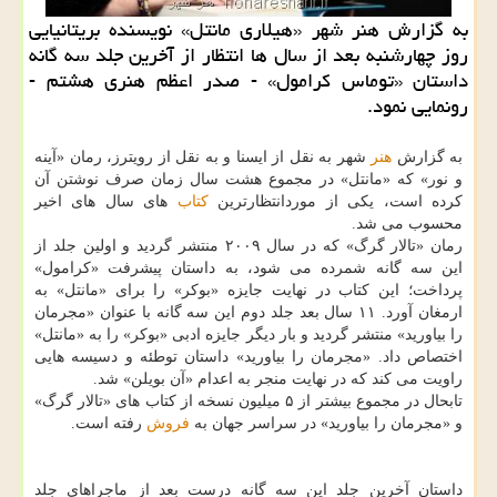
به گزارش هنر شهر «هیلاری مانتل» نویسنده بریتانیایی
روز چهارشنبه بعد از سال ها انتظار از آخرین جلد سه گانه
داستان «توماس كرامول» - صدر اعظم هنری هشتم -
رونمایی نمود.
به گزارش
هنر
شهر به نقل از ایسنا و به نقل از رویترز، رمان «آینه
و نور» كه «مانتل» در مجموع هشت سال زمان صرف نوشتن آن
كرده است، یكی از موردانتظارترین
كتاب
های سال های اخیر
محسوب می شد.
رمان «تالار گرگ» كه در سال ۲۰۰۹ منتشر گردید و اولین جلد از
این سه گانه شمرده می شود، به داستان پیشرفت «كرامول»
پرداخت؛ این كتاب در نهایت جایزه «بوكر» را برای «مانتل» به
ارمغان آورد. ۱۱ سال بعد جلد دوم این سه گانه با عنوان «مجرمان
را بیاورید» منتشر گردید و بار دیگر جایزه ادبی «بوكر» را به «مانتل»
اختصاص داد. «مجرمان را بیاورید» داستان توطئه و دسیسه هایی
راویت می كند كه در نهایت منجر به اعدام «آن بویلن» شد.
تابحال در مجموع بیشتر از ۵ میلیون نسخه از كتاب های «تالار گرگ»
و «مجرمان را بیاورید» در سراسر جهان به
فروش
رفته است.
داستان آخرین جلد این سه گانه درست بعد از ماجراهای جلد