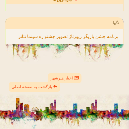
تگها
برنامه
جشن
بازیگر
رپورتاژ
تصویر
جشنواره
سینما
تئاتر
اخبار هنرشهر
بازگشت به صفحه اصلی