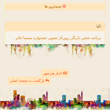
جدیدترین ها
تگها
برنامه
جشن
بازیگر
رپورتاژ
تصویر
جشنواره
سینما
تئاتر
اخبار هنرشهر
بازگشت به صفحه اصلی