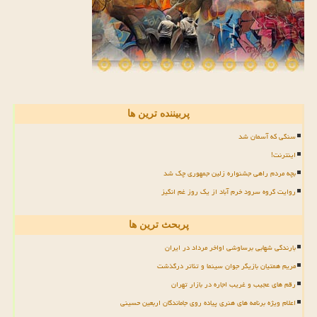
پربیننده ترین ها
سنگی که آسمان شد
اینترنت!
بچه مردم راهی جشنواره زلین جمهوری چک شد
روایت گروه سرود خرم آباد از یک روز غم انگیز
پربحث ترین ها
بارندگی شهابی برساوشی اواخر مرداد در ایران
مریم همتیان بازیگر جوان سینما و تئاتر درگذشت
رقم های عجیب و غریب اجاره در بازار تهران
اعلام ویژه برنامه های هنری پیاده روی جاماندگان اربعین حسینی