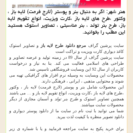
هنر شهر: اگر به دنبال بنر و پوستر (لارج فرمت) لایه باز ،
وكتور ،طرح های لایه باز ،كارت ویزیت، انواع تقویم لایه
باز، طرح بنر تولد ، بنر مناسبتی ، تصاویر استوك هستید
این مطلب را بخوانید.
سایت پرشین گراف
مرجع دانلود طرح لایه باز
و تصاویر استوک
کاغذ دیواری کارت ویزیت و تراکت است
سایت پرشین گراف از سال 89 در زمینه تولید و عرضه تصاویر و
طراحی های اسلامی فعالیت می کند. بنا به نیاز و درخواست
کاربران از سال 92 این وبسایت فروشگاهی تاسیس شد.
محصولات این وبسایت به وسیله نرم افزار های گرافیکی تهیه می
شوند و محتوایی مذهبی ، ایرانی ، فرهنگی دارند.
این محصولات شامل بنر و
پوستر
(لارج فرمت) لایه باز ، وکتور
،طرح های لایه باز ،کارت ویزیت، انواع تقویم لایه باز و … می باشند
همچنین تصاویر استوک و
طرح بنر تولد
و آسمان مجازی از دیگر
محصولات سایت میباشند.
شما می توانید با ثبت نام در سایت ما از دانلود پوستر دیواری و
دانلود تصویر منظره با کیفیت لذت ببرید.
برای خرید پکیج به سایت مراجعه فرمایید و یا با شماره ی زیر