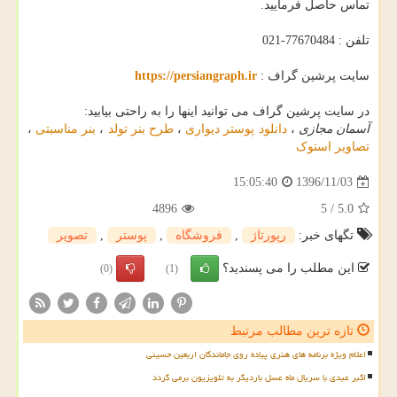
تماس حاصل فرمایید.
تلفن : 77670484-021
سایت پرشین گراف :
https://persiangraph.ir
در سایت پرشین گراف می توانید اینها را به راحتی بیابید:
آسمان مجازی
،
دانلود پوستر دیواری
،
طرح بنر تولد
،
بنر مناسبتی
،
تصاویر استوک
1396/11/03
15:05:40
4896
5
/
5.0
تگهای خبر:
رپورتاژ
,
فروشگاه
,
پوستر
,
تصویر
این مطلب را می پسندید؟
(0)
(1)
تازه ترین مطالب مرتبط
اعلام ویژه برنامه های هنری پیاده روی جاماندگان اربعین حسینی
اکبر عبدی با سریال ماه عسل باردیگر به تلویزیون برمی گردد