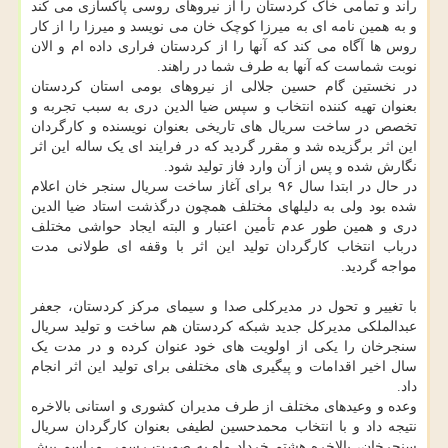
راند و تمامی خاک کردستان را از نیروهای روسی پاکسازی می کند
و به همین نامه ای به میرزا کوچک خان می نویسد و میرزا را از کار
روس ها آگاه می کند که آنها را از کردستان فراری داده ام و الان
نوبت شماست که آنها به طرف شما در راهند.
در نخستین گام حسین جلالی از نیروهای بومی استان کردستان
بعنوان تهیه کننده انتخاب و سپس ضیا الدین دری به سبب تجربه و
تخصص در ساخت سریال های تاریخی بعنوان نویسنده و کارگردان
این اثر برگزیده شد و مقرر گردید که در فرایند ای یک ساله این اثر
نگارش شده و پس از آن وارد فاز تولید شود.
در حال در ابتدا سال ۹۶ برای آغاز ساخت سریال سنجر خان اعلام
شده بود ولی به دلیلهای مختلف همچون درگذشت استاد ضیا الدین
دری و همین طور عدم تأمین اعتبار و البته ایجاد حواشی مختلف
درباب انتخاب کارگردان تولید این اثر با وقفه ای طولانی مدت
مواجه گردید.
با تغییر و تحول در مدیرکلی صدا و سیمای مرکز کردستان، جعفر
عبدالملکی مدیرکل جدید شبکه کردستان هم ساخت و تولید سریال
سنجرخان را یکی از اولویت های خود عنوان کرده و در مدت یک
سال اخیر اقدامات و پیگیری های مختلفی برای تولید این اثر انجام
داد.
وعده و وعیدهای مختلف از طرف مدیران کشوری و استانی بالاخره
نتیجه داد و با انتخاب محمدحسین لطیفی بعنوان کارگردان سریال
سنجرخان، بالاخره هشتم خرداد ماه به صورت رسمی مراسم پیش