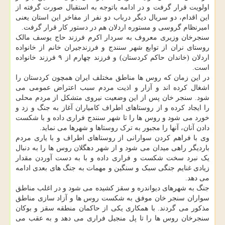
اولویت قرار گرفت و در ادامه باتوجه به استقبال صورت گرفته از
این اقدام، دو سریال دیگر درباب دو نفر از مفاخر این استان یعنی
امیرنظام گروسی و مستوره اردلان هم در دستور کار قرار گرفت.
سنجرخان وزیری معروف به سردار اکرم فرزند حاج یوسف مالک
روستای نران از توابع شهر سنندج و فرزندجیران خانم از خانواده
اردلان (خاندان حاکم کردستان) و فرزند چهارم از ۹ فرزند خانواده
است.
در این زمان که روس ها مناطق مختلف ایران همچون کردستان را
اشغال کرده اند و آزار و اذیت مردم سبب اعتراض عمومی می
شود. سنجر خان پس از این وضعیت نیروی متشکل از مردم محلی
را ایجاد کرده و از روستاهای اطراف کامیاران آغاز به جنگ و زد و
خورد می شود و روس ها را تا شهر سنندج فراری داده و با شکست
دادن آنان، آنها را مجبور به ترک روستاها و شهرها می نماید.
وی با فراهم کردن سوارانی از روستاهای اطراف و با یاری مردم
باردیگر راهی میدان می شود و از شهر دهگلان روس ها را به دنبال
یک نبرد سخت شکست و فراری داده و با به دست آوردن مقدار
زیادی غنایم جنگی سبک و سنگین و مهمات به جنگ های بعدی ادامه
می دهد.
جنگ به شهرهای دیواندره و سقز کشیده می شود و در اغلب مناطق
سواران سنجر خان موفق به شکست روس ها و آزاد سازی مناطق
مذکور می گردند. با همکاری یکی از حاکمان منطقه سقز و بوکان
سنجرخان روس ها را تا پل منجیل فراری می دهد و به عقب می