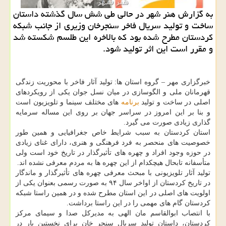
به گزارش هنر شهر در حالی طی شش سال گذشته داستان
ساخت و تولید سریال فاخر سنجرخان وزیری از جانب شبكه
كردستان مطرح شده بود كه بالاخره این طلسم شكسته شد
و مقرر است این اثر تولید شود.
خبرگزاری مهر – گروه استان ها: تولید آثار فاخر با محوریت زندگی
قهرمانان ملی و الگوسازی در میان نسل جوان یکی از رویکردهای
اصلی در ساخت و تولید
برنامه
های مختلف سینما و تلویزیون است
و بنا بر این امروز در سراسر جهان بر روی این مساله سرمایه
گذاری زیادی صورت می گیرد.
استان کردستان به سبب شرایط خاص جغرافیایی و همین طور
خصوصیت های منحصر به فرد فرهنگی و هنری، دارای غنای زیادی
در حوزه وجود افراد و چهره های تأثیرگذار در تاریخ خود است ولی
متأسفانه تابحال هیچکدام از این چهره ها به مردم معرفی نشده اند.
تولید آثار تلویزیونی با مبحث معرفی چهره های تأثیرگذار و ماندگار
در تاریخ کردستان از اواخر سال ۹۴ به صورت رسمی بعنوان یکی از
اولویت های اصلی در این استان مطرح شده و در همین راستا شبکه
کردستان گام های مهمی را در این راستا برداشت.
با انتصاب ابوالقاسم مان الهی به مدیرکل صدا و سیمای مرکز
کردستان، داستان تولید سریال سنجر خان برای نخستین بار در