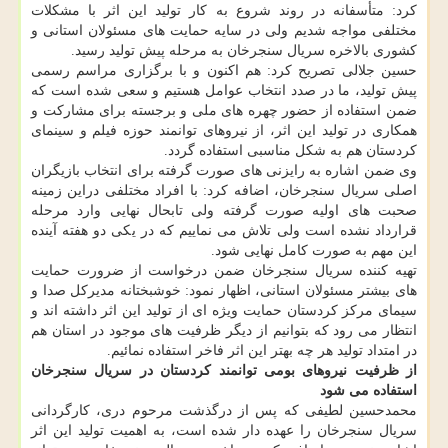
کرد: متأسفانه در روند شروع به کار تولید این اثر با مشکلات
مختلفی مواجه شدیم ولی در سایه حمایت های مسئولان استانی و
کشوری بالاخره سریال سنجرخان به مرحله پیش تولید رسید.
حسین جلالی تصریح کرد: هم اکنون و با برگزاری مراسم رسمی
پیش تولید، ما در صدد انتخاب عوامل هستیم و سعی شده است که
ضمن استفاده از حضور چهره های ملی و برجسته برای مشارکت و
همکاری در تولید این اثر، از نیروهای توانمند حوزه فیلم و سینمای
کردستان هم به شکل مناسبی استفاده گردد.
وی ضمن اشاره به رایزنی های صورت گرفته برای انتخاب بازیگران
اصلی سریال سنجرخان، اضافه کرد: با افراد مختلفی دراین زمینه
صحبت های اولیه صورت گرفته ولی تابحال نهایی وارد مرحله
قرارداد نشده است ولی تلاش می نماییم که در یکی دو هفته آینده
این مهم به صورت کامل نهایی شود.
تهیه کننده سریال سنجرخان ضمن درخواست از ضرورت حمایت
های بیشتر مسئولان استانی، اظهار نمود: خوشبختانه مدیرکل صدا و
سیمای مرکز کردستان حمایت ویژه ای از تولید این اثر داشته اند و
انتظار می رود که بتوانیم از دیگر ظرفیت های موجود در استان هم
در امتداد تولید هر چه بهتر این اثر فاخر استفاده نمائیم.
از ظرفیت نیروهای بومی توانمند کردستان در سریال سنجرخان
استفاده می شود
محمدحسین لطیفی که پس از درگذشت مرحوم دری، کارگردانی
سریال سنجرخان را عهده دار شده است، به اهمیت تولید این اثر