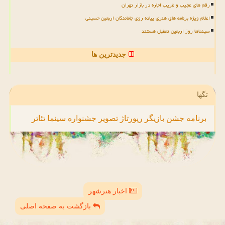
رقم های عجیب و غریب اجاره در بازار تهران
اعلام ویژه برنامه های هنری پیاده روی جاماندگان اربعین حسینی
سینماها روز اربعین تعطیل هستند
جدیدترین ها
تگها
برنامه
جشن
بازیگر
رپورتاژ
تصویر
جشنواره
سینما
تئاتر
اخبار هنرشهر
بازگشت به صفحه اصلی