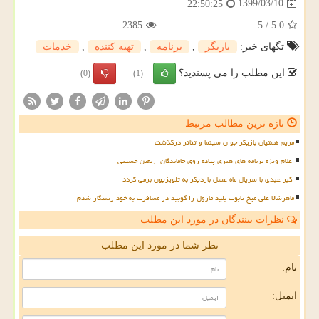
1399/03/10
22:50:25
2385
5
/
5.0
تگهای خبر:
بازیگر
,
برنامه
,
تهیه كننده
,
خدمات
این مطلب را می پسندید؟
(0)
(1)
تازه ترین مطالب مرتبط
مریم همتیان بازیگر جوان سینما و تئاتر درگذشت
اعلام ویژه برنامه های هنری پیاده روی جاماندگان اربعین حسینی
اکبر عبدی با سریال ماه عسل باردیگر به تلویزیون برمی گردد
ماهرشالا علی میخ تابوت بلید مارول را کوبید در مسافرت به خود رستگار شدم
نظرات بینندگان در مورد این مطلب
نظر شما در مورد این مطلب
نام:
ایمیل: