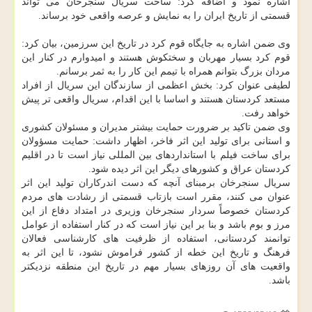
اشاره نمود و اضافه کرد: ساخت سریال سنجرخان می تواند
قسمتی از تاریخ ایران را به نمایش و عرصه واقعی خود برساند.
وی ضمن اشاره به جایگاه قوم کرد در تاریخ این سرزمین، بیان کرد:
قوم کرد بسیار مهربان و سختکوش هستند و امیدوارم در کنار این
مردان بزرگ بتوانم همراه با تیمم این کار را به ثمر برسانم.
لطیفی عنوان کرد: بخش اعظمی از سازندگان این سریال از افراد
مستعد کردستان هستند و اساسا با این اقدام، سریال واقعی تر پیش
خواهد رفت.
وی ضمن تاکید بر ضرورت حمایت بیشتر مدیران و مسئولان کشوری
و استانی برای تولید این اثر فاخر، اظهار داشت: حمایت مسؤولان
برای ساخت فیلم با استانداردهای بین المللی نیاز است تا در اقلیم
کردستان عراق و کشورهای دیگر این اثر دیده شود.
سریال سنجرخان برمبنای آنچه که دست اندرکاران تولید این اثر
عنوان می کنند، مقرر است بازتاب قسمتی از رشادت های مردم
کردستان خصوصاً سردار سنجرخان وزیری در امتداد دفاع از این
مرز و بوم باشد و بنا بر این نیاز است که در کنار استفاده از عوامل
توانمند کردستانی، استفاده از ظرفیت های کارشناسی فعالان
فرهنگ و تاریخ این خطه از کشور فراموش نشود، تا این اثر به
واقعیت های آن روزهای بسیار مهم در تاریخ این منطقه نزدیکتر
باشد.