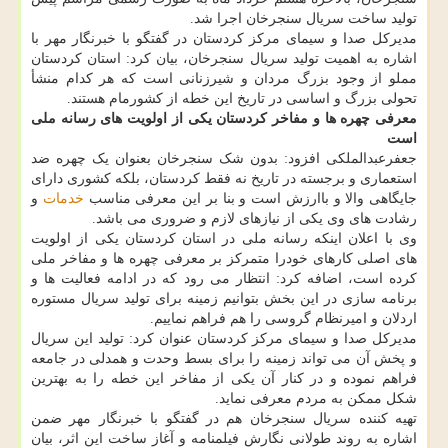
تولید ساخت سریال سنجرخان اجرا شد.
مدیرکل صدا و سیمای مرکز کردستان در گفتگو با خبرنگار مهر با
اشاره به اهمیت تولید سریال سنجرخان، بیان کرد: استان کردستان
مملو از وجود بزرگ مردان و شیرزنانی است که هر کدام منشأ
تحولی بزرگ و اساسی در تاریخ این خطه از کشورمام هستند.
معرفی چهره ها و مفاخر کردستان یکی از اولویت های رسانه ملی
است
جعفرعبدالملکی افزود: بدون شک سنجرخان بعنوان یک چهره ضد
استعماری و برجسته در تاریخ نه فقط کردستان، بلکه کشوری دارای
جایگاهی والا و باارزش است و بنا بر این معرفی مناسب
خدمات
و
رشادت های وی یکی از نیازهای لازم و ضروری می باشد.
وی با اعلان اینکه رسانه ملی در استان کردستان یکی از اولویت
های اصلی کارهای خودرا متمرکز بر معرفی چهره ها و مفاخر ملی
کرده است، اضافه کرد: انتظار می رود که در ادامه فعالیت ها و
برنامه سازی در این بخش بتوانیم زمینه برای تولید سریال مستوره
اردلان و امیرنظام گروسی را هم فراهم نماییم.
مدیرکل صدا و سیمای مرکز کردستان عنوان کرد: تولید این سریال
و پخش آن می تواند زمینه را برای بسط وحدت و همدلی در جامعه
فراهم نموده و در کنار آن یکی از مفاخر این خطه را به بهترین
شکل ممکن به مردم معرفی نماید.
تهیه کننده سریال سنجرخان هم در گفتگو با خبرنگار مهر ضمن
اشاره به روند طولانی نگارش فیلمنامه و آغاز ساخت این اثر، بیان