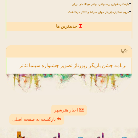
بارندگی شهابی برساوشی اواخر مرداد در ایران
مریم همتیان بازیگر جوان سینما و تئاتر درگذشت
جدیدترین ها
تگها
برنامه
جشن
بازیگر
رپورتاژ
تصویر
جشنواره
سینما
تئاتر
اخبار هنرشهر
بازگشت به صفحه اصلی