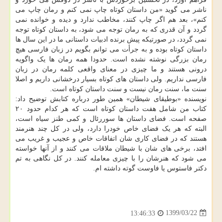
ناشر می گوید «من داستان کوتاه چاپ نمی کنم و رمان چاپ می
کنم»، بعد هم اگر چاپ کنند، مخاطب ندارد و دیده و خوانده نمی
گردد و آن قدری که به رمان توجه می شود، به داستان کوتاه توجه
نمی گردد، در صورتیکه پیش برنده ادبیات داستانی ما در این سال ها
داستان کوتاه بوده و به جرأت می توانم بگویم در زبان فارسی هیچ
رمان بزرگی نوشته نشده است. حدودا همه رمان ها یک واگویه
درونی هستند و ما چیزی در معنای واقعی کلمه رمان در زبان
فارسی نداریم. ولی داستان های کوتاه بسیار درخشانی داریم و اصلا
سنت ما، سنت رمان نیست و سنت داستان کوتاه است.
نویسنده «بوطیقای شیطان» همین طور درباره کتابش توضیح داد:
کتاب من شامل هفت داستان کوتاه است که هر کدام حدود ۲۰
صفحه است. فضای داستان ها سوررئال و کمی طنز سیاه است،
البته که هر یک فضای خاص خودرا دارد، ولی در کل چند هنرمند
هستند که در فضای کاری شان اتفاقات خاص و عجیب و غریب می
افتد، برخی های شان با شیطان ملاقات می کنند و از آنها خواسته
می شود که هنرشان را با چیزی معامله کنند. در کل نگاهی به تم
دکتر فاستوس یا فاوست گوته داشته ام.
1399/03/22
13:46:33