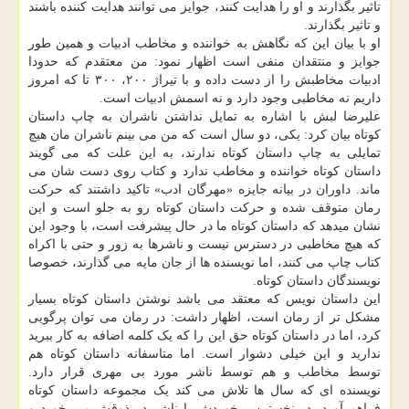
تاثیر بگذارند و او را هدایت کنند، جوایز می توانند هدایت کننده باشند
و تاثیر بگذارند.
او با بیان این که نگاهش به خواننده و مخاطب ادبیات و همین طور
جوایز و منتقدان منفی است اظهار نمود: من معتقدم که حدودا
ادبیات مخاطبش را از دست داده و با تیراژ ۲۰۰، ۳۰۰ تا که امروز
داریم نه مخاطبی وجود دارد و نه اسمش ادبیات است.
علیرضا لبش با اشاره به تمایل نداشتن ناشران به چاپ داستان
کوتاه بیان کرد: یکی، دو سال است که من می بینم ناشران مان هیچ
تمایلی به چاپ داستان کوتاه ندارند، به این علت که می گویند
داستان کوتاه خواننده و مخاطب ندارد و کتاب روی دست شان می
ماند. داوران در بیانه جایزه «مهرگان ادب» تاکید داشتند که حرکت
رمان متوقف شده و حرکت داستان کوتاه رو به جلو است و این
نشان میدهد که داستان کوتاه ما در حال پیشرفت است، با وجود این
که هیچ مخاطبی در دسترس نیست و ناشرها به زور و حتی با اکراه
کتاب چاپ می کنند، اما نویسنده ها از جان مایه می گذارند، خصوصا
نویسندگان داستان کوتاه.
این داستان نویس که معتقد می باشد نوشتن داستان کوتاه بسیار
مشکل تر از رمان است، اظهار داشت: در رمان می توان پرگویی
کرد، اما در داستان کوتاه حق این را که یک کلمه اضافه به کار ببرید
ندارید و این خیلی دشوار است. اما متاسفانه داستان کوتاه هم
توسط مخاطب و هم توسط ناشر مورد بی مهری قرار دارد.
نویسنده ای که سال ها تلاش می کند یک مجموعه داستان کوتاه
فراهم آورد، در نخستین برخوردش با ناشر در ذوقش می خورد و