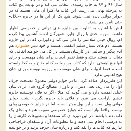
سال ۹۶ و ۹۷ به چاپ رسیده، انتخاب می کند و در نهایت پنج کتاب
به مرحله نهایی می رسد، این کتاب ها اکثرا آن هایی هستند که در
جوایز دولتی دیده نمی شوند. هیچ یک از این ها در جایزه «جلال»
حتی نامزد هم نشدند.
لبش با اشاره به تفاوت بین جایزه های دولتی و خصوصی اظهار
داشت: من تا حدی با روال جایزه «مهرگان ادب» آشنایی پیدا کرده
ام، روال خیلی سلامتی را طی می کند و داورانی که در این جایزه
هستند آدم های بسیار سلیم النفسی هستند و خود دبیر
جشنواره
هم
آدم پیگیر و سالمی در کارشان هستند. در کل می خواهند اتفاقی که
دنبال آن هستند بیفتد و فقط نفس ادبیات برای شان مهمست و برای
آنها هیچ اهمیتی ندارد که کتاب مربوط به کدام جناح و به کجا وابسته
است، فقط ادبیات برای شان مهمست و رزومه نویسنده برای شان
هیچ اهمیتی ندارد.
این طنزپرداز اضافه کرد: اما در جوایز دولتی معمولا مصلحت حرف
اول را می زند، یعنی دبیران و داوران مصالح گروه شان برای شان
خیلی اهمیت دارد و می گویند که مثلا «اگر به فلان نویسنده جایزه
ندهیم ناراحت می شود و فلانی باید جایزه بگیرد.» پشت جوایز
دولتی پول است و این پول موثر است، اما در جوایز خصوصی پولی
نیست. واقعا نیاز است که جوایز خصوصی تقویت شوند و بجای یک
دانه، ده تا باشند. در این دوره ای که منتقدها و مطبوعات کارشان را
به درستی انجام نمی دهند و ما مطبوعات آزاد و منتقدان فراجناحی
نداریم که کتاب ها را نقد کنند و درباره شان حرف بزنند و بر خواننده