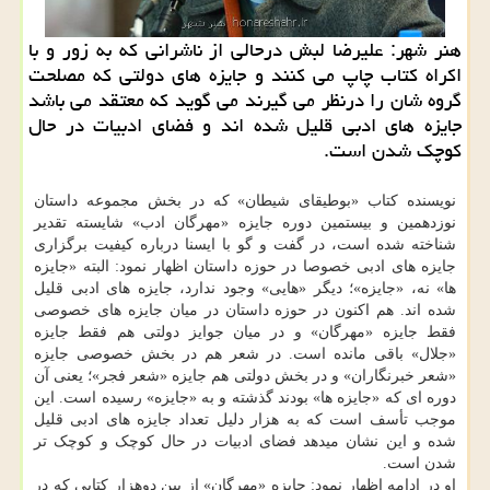
هنر شهر: علیرضا لبش درحالی از ناشرانی كه به زور و با
اكراه كتاب چاپ می كنند و جایزه های دولتی كه مصلحت
گروه شان را درنظر می گیرند می گوید كه معتقد می باشد
جایزه های ادبی قلیل شده اند و فضای ادبیات در حال
كوچك شدن است.
نویسنده کتاب «بوطیقای شیطان» که در بخش مجموعه داستان
نوزدهمین و بیستمین دوره جایزه «مهرگان ادب» شایسته تقدیر
شناخته شده است، در گفت و گو با ایسنا درباره کیفیت برگزاری
جایزه های ادبی خصوصا در حوزه داستان اظهار نمود: البته «جایزه
ها» نه، «جایزه»؛ دیگر «هایی» وجود ندارد، جایزه های ادبی قلیل
شده اند. هم اکنون در حوزه داستان در میان جایزه های خصوصی
فقط جایزه «مهرگان» و در میان جوایز دولتی هم فقط جایزه
«جلال» باقی مانده است. در شعر هم در بخش خصوصی جایزه
«شعر خبرنگاران» و در بخش دولتی هم جایزه «شعر فجر»؛ یعنی آن
دوره ای که «جایزه ها» بودند گذشته و به «جایزه» رسیده است. این
موجب تأسف است که به هزار دلیل تعداد جایزه های ادبی قلیل
شده و این نشان میدهد فضای ادبیات در حال کوچک و کوچک تر
شدن است.
او در ادامه اظهار نمود: جایزه «مهرگان» از بین دوهزار کتابی که در