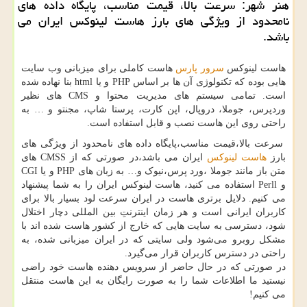
هنر شهر: سرعت بالا، قیمت مناسب، پایگاه داده های
نامحدود از ویژگی های بارز هاست لینوكس ایران می
باشد.
هاست لینوکس
سرور پارس
هاست کاملی برای میزبانی وب سایت
هایی بوده که تکنولوژی آن ها بر اساس
PHP
و یا
html
بنا نهاده شده
است. تمامی سیستم های مدیریت محتوا و
CMS
های نظیر
وردپرس، جوملا، دروپال، اپن کارت، پرستا شاپ، مجنتو و … به
راحتی روی این هاست نصب و قابل استفاده است.
سرعت بالا،قیمت مناسب،پایگاه داده های نامحدود از ویژگی های
بارز
هاست لینوکس
ایران می باشد،در صورتی که از
CMSS
های
متن باز مانند جوملا ،ورد پرس،نیوک و… به زبان های
PHP
و یا
CGI
و
Perll
استفاده می کنید، هاست لینوکس ایران را به شما پیشنهاد
می کنیم. دلایل برتری هاست در ایران سرعت لود بسیار بالا برای
کاربران ایرانی است و هر زمان اینترنتِ بین المللی دچار اختلال
شود، دسترسی به سایت هایی که خارج از کشور هاست شده اند با
مشکل روبرو می‌شود ولی سایتی که در ایران میزبانی شده، به
راحتی در دسترس کاربران قرار می‌گیرد.
در صورتی که در حال حاضر از سرویس دهنده هاست خود راضی
نیستید ما اطلاعات شما را به صورت رایگان به این هاست منتقل
می کنیم!