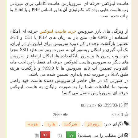
هاست لینوکس حرفه ای سرورپارس هاست کاملی برای میزبانی
وب هاست هایی بوده که تکنولوژی آن ها بر اساس
PHP
و یا
Html
بنا
نهاده شده است.
از ویژگی های بارز سرویس
خرید هاست لینوکس
حرفه ای امکان
استفاده از
CMS
های متن باز به زبان های
PHP
یا
CGI
و
Perl
،
تضمین بازگشت وجه در کل دوره سرویس برای اولین بار در ایران،
بک آپ گیری و امکان ریستور آن به صورت روزانه، هارد
SSD
مجزا
جهت وب سرور ها و سرور پایگاه داده ها، امکان ارتقاء از سرویس
های دیگر به سرویس هاست لینوکس حرفه ای فقط با پرداخت مابه
التفاوت، تضمین آپ تایم سرویس ها تا 99.9% و بازگشت هزینه
طبق
SLA
در صورت عدم پایداری تضمین شده می باشد
.
در صورتی که در حال حاضر از سرویس دهنده هاست خود راضی
نیستید ما اطلاعات شما را به صورت رایگان به هاست لینوکس
حرفه ای سرورپارس منتقل می کنیم
!
1399/03/15
00:25:37
2689
5
/
5.0
تگهای خبر:
رپورتاژ
,
شركت
,
هارد
,
هزینه
این مطلب را می پسندید؟
(0)
(1)