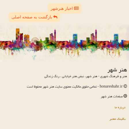
اخبار هنرشهر
بازگشت به صفحه اصلی
هنر شهر
هنر و فرهنگ شهری - هنر شهر، نبض هنر خیابانی ، رنگ زندگی
honareshahr.ir - تمامی حقوق مالکیت معنوی سایت هنر شهر محفوظ است
صفحات هنر شهر
درباره ما
بکلینک معتبر