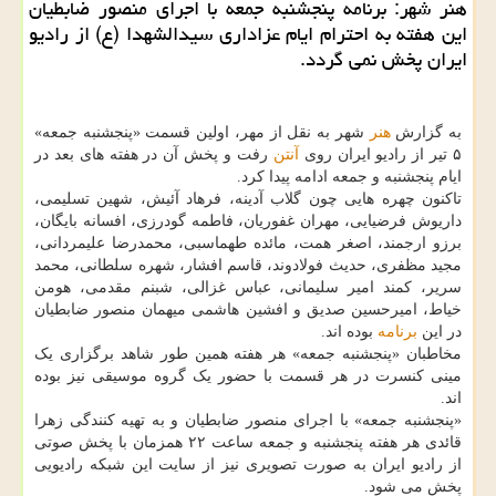
هنر شهر: برنامه پنجشنبه جمعه با اجرای منصور ضابطیان
این هفته به احترام ایام عزاداری سیدالشهدا (ع) از رادیو
ایران پخش نمی گردد.
به گزارش
هنر
شهر به نقل از مهر، اولین قسمت «پنجشنبه جمعه»
۵ تیر از رادیو ایران روی
آنتن
رفت و پخش آن در هفته های بعد در
ایام پنجشنبه و جمعه ادامه پیدا کرد.
تاکنون چهره هایی چون گلاب آدینه، فرهاد آئیش، شهین تسلیمی،
داریوش فرضیایی، مهران غفوریان، فاطمه گودرزی، افسانه بایگان،
برزو ارجمند، اصغر همت، مائده طهماسبی، محمدرضا علیمردانی،
مجید مظفری، حدیث فولادوند، قاسم افشار، شهره سلطانی، محمد
سریر، کمند امیر سلیمانی، عباس غزالی، شبنم مقدمی، هومن
خیاط، امیرحسین صدیق و افشین هاشمی میهمان منصور ضابطیان
در این
برنامه
بوده اند.
مخاطبان «پنجشنبه جمعه» هر هفته همین طور شاهد برگزاری یک
مینی کنسرت در هر قسمت با حضور یک گروه موسیقی نیز بوده
اند.
«پنجشنبه جمعه» با اجرای منصور ضابطیان و به تهیه کنندگی زهرا
قائدی هر هفته پنجشنبه و جمعه ساعت ۲۲ همزمان با پخش صوتی
از رادیو ایران به صورت تصویری نیز از سایت این شبکه رادیویی
پخش می شود.