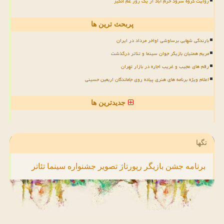
روایت گروه سرود خرم آباد از یک روز غم انگیز
پربحث ترین ها
بارندگی شهابی برساوشی اواخر مرداد در ایران
مریم همتیان بازیگر جوان سینما و تئاتر درگذشت
رقم های عجیب و غریب اجاره در بازار تهران
اعلام ویژه برنامه های هنری پیاده روی جاماندگان اربعین حسینی
جدیدترین ها
تگها
برنامه
جشن
بازیگر
رپورتاژ
تصویر
جشنواره
سینما
تئاتر