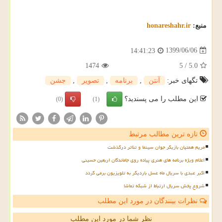
منبع:
honareshahr.ir
1399/06/06
14:41:23
1474
5
/
5.0
تگهای خبر:
آنتن
,
برنامه
,
تصویر
,
جشن
این مطلب را می پسندید؟
(0)
(1)
تازه ترین مطالب مرتبط
مریم همتیان بازیگر جوان سینما و تئاتر درگذشت
اعلام ویژه برنامه های هنری پیاده روی جاماندگان اربعین حسینی
اکبر عبدی با سریال ماه عسل باردیگر به تلویزیون برمی گردد
شروع پخش سریال ارتباط از شبکه تماشا
نظرات بینندگان در مورد این مطلب
نظر شما در مورد این مطلب