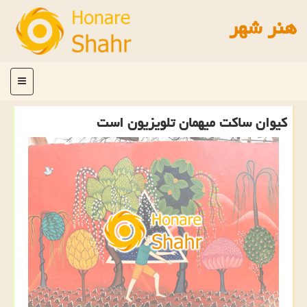
هنر شهر
منو
كیوان ساكت میهمان تلویزیون است