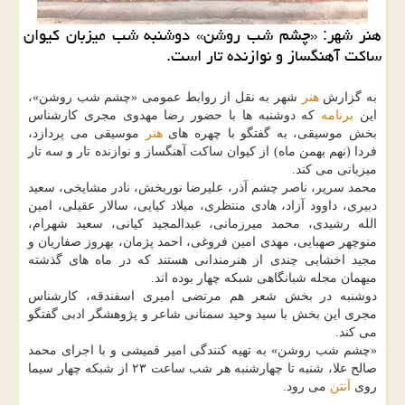
هنر شهر: «چشم شب روشن» دوشنبه شب میزبان كیوان
ساكت آهنگساز و نوازنده تار است.
به گزارش
هنر
شهر به نقل از روابط عمومی «چشم شب روشن»،
این
برنامه
كه دوشنبه ها با حضور رضا مهدوی مجری كارشناس
بخش موسیقی، به گفتگو با چهره های
هنر
موسیقی می پردازد،
فردا (نهم بهمن ماه) از كیوان ساكت آهنگساز و نوازنده تار و سه تار
میزبانی می كند.
محمد سریر، ناصر چشم آذر، علیرضا نوربخش، نادر مشایخی، سعید
دبیری، داوود آزاد، هادی منتظری، میلاد كیایی، سالار عقیلی، امین
الله رشیدی، محمد میرزمانی، عبدالمجید كیانی، سعید شهرام،
منوچهر صهبایی، مهدی امین فروغی، احمد پژمان، بهروز صفاریان و
مجید اخشابی چندی از هنرمندانی هستند كه در ماه های گذشته
میهمان مجله شبانگاهی شبكه چهار بوده اند.
دوشنبه در بخش شعر هم مرتضی امیری اسفندقه، كارشناس
مجری این بخش با سید وحید سمنانی شاعر و پژوهشگر ادبی گفتگو
می كند.
«چشم شب روشن» به تهیه كنندگی امیر قمیشی و با اجرای محمد
صالح علا، شنبه تا چهارشنبه هر شب ساعت ۲۳ از شبكه چهار سیما
روی
آنتن
می رود.