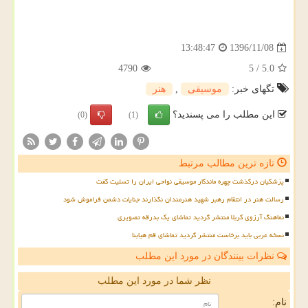
1396/11/08
13:48:47
4790
5
/
5.0
تگهای خبر:
موسیقی
,
هنر
این مطلب را می پسندید؟
(0)
(1)
تازه ترین مطالب مرتبط
پزشکیان درگذشت چهره ماندگار موسیقی نواحی ایران را تسلیت گفت
رسالت هنر در انتقام رهبر شهید هنرمندان نگذارند جنایات دشمن فراموش شود
نماهنگ آرزوی کربلا منتشر گردید تماشای یک بدرقه تصویری
نسخه عربی باید برخاست منتشر گردید تماشای قم هیابنا
نظرات بینندگان در مورد این مطلب
نظر شما در مورد این مطلب
نام: