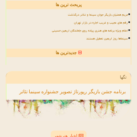
پربحث ترین ها
مریم همتیان بازیگر جوان سینما و تئاتر درگذشت
رقم های عجیب و غریب اجاره در بازار تهران
اعلام ویژه برنامه های هنری پیاده روی جاماندگان اربعین حسینی
سینماها روز اربعین تعطیل هستند
جدیدترین ها
تگها
برنامه
جشن
بازیگر
رپورتاژ
تصویر
جشنواره
سینما
تئاتر
اخبار هنرشهر