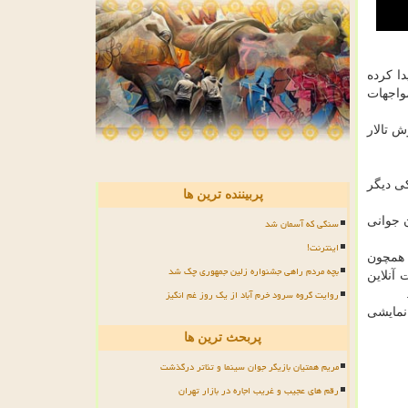
ا کرده
واجهات
 تالار
کی دیگر
پربیننده ترین ها
 جوانی
سنگی که آسمان شد
اینترنت!
 همچون
بچه مردم راهی جشنواره زلین جمهوری چک شد
 صمیمی و… از ۱۲ تا ۱۶ دیماه به صورت آنلاین
روایت گروه سرود خرم آباد از یک روز غم انگیز
مایشی
پربحث ترین ها
مریم همتیان بازیگر جوان سینما و تئاتر درگذشت
رقم های عجیب و غریب اجاره در بازار تهران