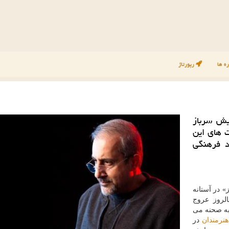
ه ها
رپورتاژ
یش سرباز
ت های این
د فرهنگی
 در آستانه
مصادف با سالروز عروج
به صحنه می
هنرمندان
در