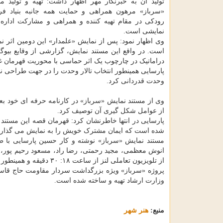
تولید آن به خبرنگار مهر اظهار داشت: تهیه و تولید م
«سرباز» مرهون همراهی و حمایت همه جانبه بنیاد فر
رودکی در مقام تهیه کننده و همراهی و مشارکت اداره
نمایشی است.
وی اظهار نمود: پس از نمایش «علمدار» این دومین اثر ن
است. در واقع این مستند نمایش، گزارشی از وقایع بیو
دراماتیک در چارچوب یک اثر حماسی با محوریت قهرمان غ
پارسایی همینطور انتخاب تالار وحدت را در جهت طراحی ن
وحدت قدردانی کرد.
وی از مستند نمایش «سرباز» در کارنامه حرفه ای خود بعنو
از عوامل شکل گیری آن توصیف کرد.
پارسایی در انتها خاطرنشان کرد: قهرمان قصه این مستند
شده است که ایمان مشترک خویش را به نمایش می گذارن
مستند نمایش «سرباز» نوشته و کار حسین پارسایی با
از تلویزیون تعاملی لنز از ساعت ۱۸: ۳۰ دقیقه و همینطور با میهمانان محدود و رعایت پروتکل های بهداشتی در تالار وحدت اجرا می شود.
پروژه «سرباز» ویژه بزرگداشت سردار مقاومت حاج قاس
وزارت ارشاد تهیه و ساخته شده است.
منبع:
هنر شهر