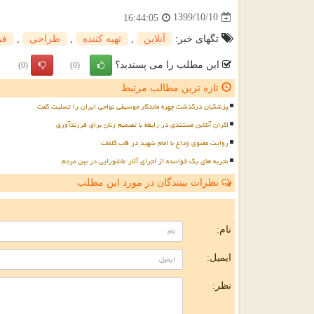
1399/10/10
16:44:05
تگهای خبر:
آنلاین
,
تهیه كننده
,
طراحی
,
فر
این مطلب را می پسندید؟
(0)
(0)
تازه ترین مطالب مرتبط
پزشکیان درگذشت چهره ماندگار موسیقی نواحی ایران را تسلیت گفت
اکران آنلاین مستندی در رابطه با تصمیم زنان برای فرزندآوری
روایت معنوی وداع با امام شهید در قاب کلمات
تجربه های یک خواننده از اجرای آثار عاشورایی در بین مردم
نظرات بینندگان در مورد این مطلب
ن
نام:
ایمیل:
نظر: