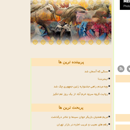
پربیننده ترین ها
سنگی که آسمان شد
اینترنت!
بچه مردم راهی جشنواره زلین جمهوری چک شد
روایت گروه سرود خرم آباد از یک روز غم انگیز
پربحث ترین ها
مریم همتیان بازیگر جوان سینما و تئاتر درگذشت
رقم های عجیب و غریب اجاره در بازار تهران