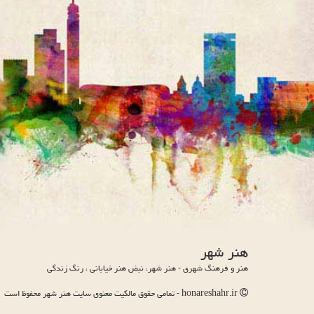
هنر شهر
هنر و فرهنگ شهری - هنر شهر، نبض هنر خیابانی ، رنگ زندگی
honareshahr.ir - تمامی حقوق مالکیت معنوی سایت هنر شهر محفوظ است