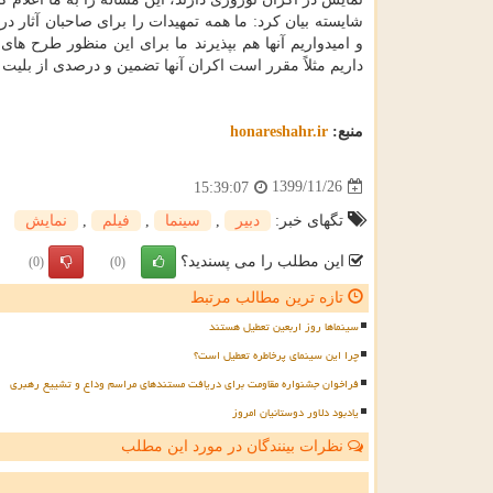
شایسته بیان کرد: ما همه تمهیدات را برای صاحبان آثار در
و امیدواریم آنها هم بپذیرند ما برای این منظور طرح ها
داریم مثلاً مقرر است اکران آنها تضمین و درصدی از بلیت 
منبع:
honareshahr.ir
1399/11/26
15:39:07
تگهای خبر:
دبیر
,
سینما
,
فیلم
,
نمایش
این مطلب را می پسندید؟
(0)
(0)
تازه ترین مطالب مرتبط
سینماها روز اربعین تعطیل هستند
چرا این سینمای پرخاطره تعطیل است؟
فراخوان جشنواره مقاومت برای دریافت مستندهای مراسم وداع و تشییع رهبری
یادبود دلاور دوستانیان امروز
نظرات بینندگان در مورد این مطلب
ن