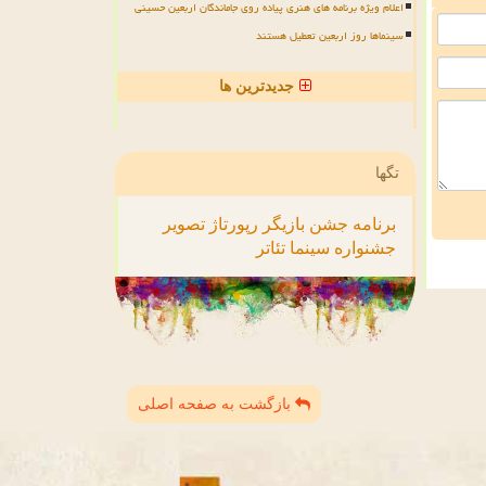
اعلام ویژه برنامه های هنری پیاده روی جاماندگان اربعین حسینی
سینماها روز اربعین تعطیل هستند
جدیدترین ها
تگها
برنامه
جشن
بازیگر
رپورتاژ
تصویر
جشنواره
سینما
تئاتر
بازگشت به صفحه اصلی