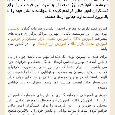
سرمایه ، آموزش ارز دیجیتال و غیره این فرصت را برای
كنشگران امور مالی فراهم كرده تا بتوانند دانش خود را تا
بالاترین استاندارد جهانی ارتقا دهند.
امروز قصد داریم به معرفی انجمن علمی و سرمایه گذاری
یونیننس
بپردازیم ، این موسسه یکی از بهترین مراکز برگزاری دوره های
پیشرفته
اموزش
CFA
،
اموزش تحلیل بازار مسکن و خودرو
،
اموزش تحلیل بازار طلا
،
اموزش ارز دیجیتال
و ...در کشور می
باشد.
برای همه ما بهترین بودن یک دغدغه مهم می باشد چون در پی
داشتن آینده­ای بهتر و همچنین ارتقای جایگاه شغلی و حرفه­ای خود
می باشیم. اما برای شما که در امور مالی به صورت حرفه­ای
فعالیت می­کنید، رسیدن به موقعیت و توانایی که شما را همیشه در
الویت استخدام در بهترین فرصت­های شغلی در هر جای جهان قرار
دهد بسیار حائز اهمیت می­باشد. اما چطور می­توان به این توانایی
رسید؟
دوره­های آموزشی سرمایه گذاری در بازارهای سرمایه ، اموزش
C.F.A
، اموزش
CIIA
، اموزش ارز دیجیتال ، اموزش تحلیل بازار
مسکن و خودرو و ....این فرصت را برای کنشگران امور مالی
فراهم کرده است تا بتوانند توانایی و دانش خود را تا بالاترین سطح