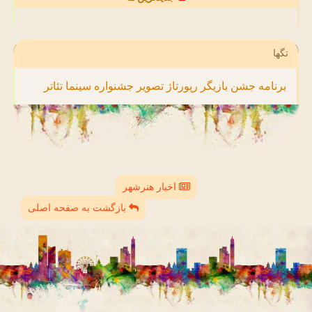
تگها
برنامه
جشن
بازیگر
رپورتاژ
تصویر
جشنواره
سینما
تئاتر
اخبار هنرشهر
بازگشت به صفحه اصلی