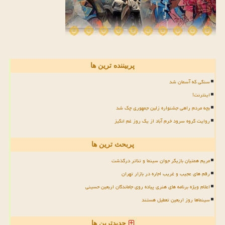
پربیننده ترین ها
سنگی که آسمان شد
اینترنت!
بچه مردم راهی جشنواره زلین جمهوری چک شد
روایت گروه سرود خرم آباد از یک روز غم انگیز
پربحث ترین ها
مریم همتیان بازیگر جوان سینما و تئاتر درگذشت
رقم های عجیب و غریب اجاره در بازار تهران
اعلام ویژه برنامه های هنری پیاده روی جاماندگان اربعین حسینی
سینماها روز اربعین تعطیل هستند
جدیدترین ها