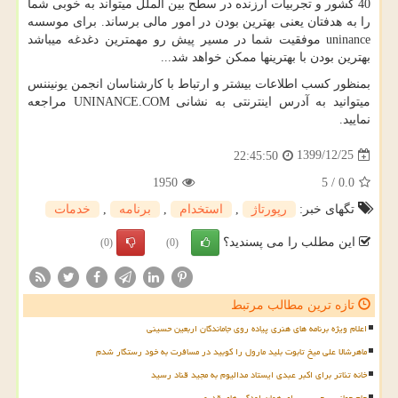
40 کشور و تجربیات ارزنده در سطح بین الملل می­تواند به خوبی شما
را به هدفتان یعنی بهترین بودن در امور مالی برساند. برای موسسه
uninance
موفقیت شما در مسیر پیش رو مهم­ترین دغدغه می­باشد
بهترین بودن با بهترین­ها ممکن خواهد شد...
بمنظور کسب اطلاعات بیشتر و ارتباط با کارشناسان انجمن یونیننس
میتوانید به آدرس اینترنتی به نشانی
UNINANCE.COM
مراجعه
نمایید.
1399/12/25
22:45:50
1950
5
/
0.0
تگهای خبر:
رپورتاژ
,
استخدام
,
برنامه
,
خدمات
این مطلب را می پسندید؟
(0)
(0)
تازه ترین مطالب مرتبط
اعلام ویژه برنامه های هنری پیاده روی جاماندگان اربعین حسینی
ماهرشالا علی میخ تابوت بلید مارول را کوبید در مسافرت به خود رستگار شدم
خانه تئاتر برای اکبر عبدی ایستاد مدالیوم به مجید قناد رسید
جام جهانی برچسبی برای همان لودگی های قدیمی