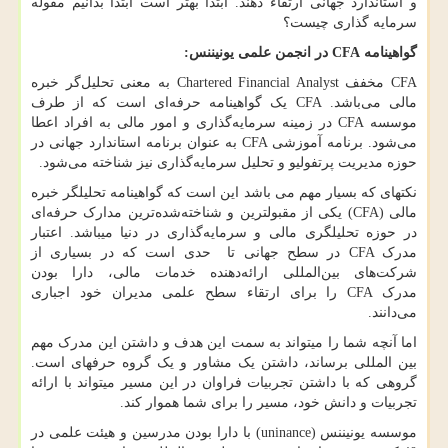
و استاندارد جهانی ارتقاء دهند. ابتدا بهتر است ابتدا بدانیم مقوله
سرمایه گذاری چیست؟
گواهینامه
CFA
در انجمن علمی یونیننس:
CFA
مخفف
Chartered Financial Analyst
به معنی تحلیل‌گر خبره
مالی می‌باشد.
CFA
یک گواهینامه حرفه‌ا‌‌ی است که از طرف
موسسه
CFA
در زمینه سرمایه‌گذاری و امور مالی به افراد اعطا
می‌شود. برنامه آموزشی
CFA
به عنوان برنامه استاندارد جهانی در
حوزه مدیریت پرتفولیو و تحلیل سرمایه‌گذاری نیز شناخته می‌شود.
نکته­ای که بسیار مهم می باشد این است که گواهینامه تحلیلگر خبره
مالی
(CFA)
یکی از مقبولترین و شناخته‌شده‌ترین مدارک حرفه‌ای
در حوزه تحلیل­گری مالی و سرمایه‌گذاری در دنیا می­باشد. اعتبار
مدرک
CFA
در سطح جهانی تا حدی است که در بسیاری از
شرکت‌های بین‌المللی ارائه‌دهنده خدمات مالی، دارا بودن
مدرک
CFA
را برای ارتقاء سطح علمی مدیران خود اجباری
می‌دانند.
اما آنچه شما را می­تواند به سمت این هدف و داشتن این مدرک مهم
بین المللی برساند، داشتن یک مشاور و یک گروه حرفه­ای است.
گروهی که با داشتن تجربیات فراوان در این مسیر می­تواند با ارائه
تجربیات و دانش خود، مسیر را برای شما هموار کند.
موسسه یونیننس (
uninance
) با دارا بودن مدرسین و هیئت علمی در