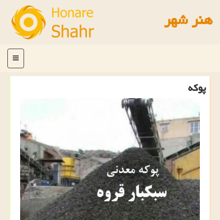
هنر شهر
منو
پوكه