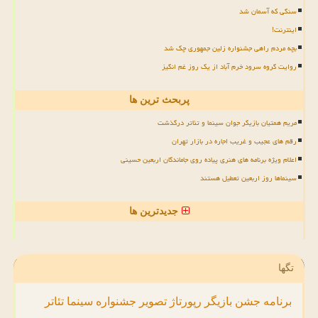
سنگی که آسمان شد
اینترنت!
بچه مردم راهی جشنواره زلین جمهوری چک شد
روایت گروه سرود خرم آباد از یک روز غم انگیز
پربحث ترین ها
مریم همتیان بازیگر جوان سینما و تئاتر درگذشت
رقم های عجیب و غریب اجاره در بازار تهران
اعلام ویژه برنامه های هنری پیاده روی جاماندگان اربعین حسینی
سینماها روز اربعین تعطیل هستند
جدیدترین ها
تگها
برنامه
جشن
بازیگر
رپورتاژ
تصویر
جشنواره
سینما
تئاتر