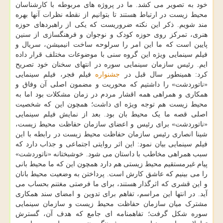
خود به تصویر می کشد. ما در پروژه های مربوطه با کارشناسان
محیط زیست در ارتباط هستند تا بتوانیم از نقطه نظرات آنها بهره
مند شویم. ذکر این نکته ضروریست که یکی از راهبردهای حوزه
هنری، تمرکز روی حوزه کودک و نوجوان و فرهنگسازی از سنین
پایین است که ما این امر را سرلوحه ساخت انیمیشن، سریال و
فیلم سینمایی ویژه این گروه سنی با موضوعات مختلف قرار داده
ایم. رئیس سازمان سینمایی سوره در انتهای سخنان خود تصریح
کرد: همینطور سال قبل در
جشنواره
فیلم فجر، فیلم سینمایی
«ناتوردشت» را داشتیم که محوریت و مضمون اصلی آن وفاق و
همکاری و همراهی همه اقشار مردم در زمان مشکلات بود اما به
محیط زیست هم توجه ویژه ای داشت؛ همچون این که شخصیت
اصلی قصه ما یک محیط بان بود. بعد از نمایش فیلم سینمایی
«ناتوردشت» برای رئیس و اعضای سازمان حفاظت محیط زیست،
شینا انصاری رئیس سازمان حفاظت محیط زیست در رابطه با این
فیلم سینمایی بیان نمود: این اثر روایتی اجتماعی و جذاب دارد که
سبب همراهی مخاطب با داستان می شود. خوشبختانه «ناتوردشت»
پیام غیرمستقیم محیط زیستی هم دارد همچون این که ما محیط بانی
را می بینیم که عاشق کارش است. پرداختن به وضعیت محیط بانان
و این قشری که اثرگذار هستند، برای ما فرصتی مغتنم بحساب می
آید. در انتها این مراسم، تفاهم برای تدوین و امضای سند همکاری
مشترک میان سازمان حفاظت محیط زیست و سازمان سینمایی
سوره شکل گرفت؛ تفاهمنامه ای جامع که هدف آن، گسترش