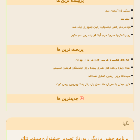
پربیننده ترین ها
سنگی که آسمان شد
اینترنت!
بچه مردم راهی جشنواره زلین جمهوری چک شد
روایت گروه سرود خرم آباد از یک روز غم انگیز
پربحث ترین ها
رقم های عجیب و غریب اجاره در بازار تهران
اعلام ویژه برنامه های هنری پیاده روی جاماندگان اربعین حسینی
سینماها روز اربعین تعطیل هستند
اکبر عبدی با سریال ماه عسل باردیگر به تلویزیون برمی گردد
جدیدترین ها
تگها
برنامه
جشن
بازیگر
رپورتاژ
تصویر
جشنواره
سینما
تئاتر