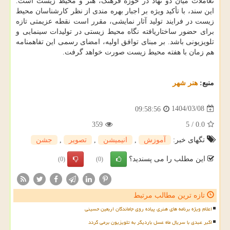
تعاملات میان دو نهاد در حوزه فرهنگ، هنر و محیط زیست است.
این سند، با تأکید ویژه بر اجبار بهره مندی از نظر کارشناسان محیط
زیست در فرایند تولید آثار نمایشی، مقرر است نقطه عزیمتی تازه
برای حضور ساختاریافته نگاه محیط زیستی در تولیدات سینمایی و
تلویزیونی باشد. بر مبنای توافق اولیه، امضای رسمی این تفاهمنامه
هم زمان با هفته محیط زیست صورت خواهد گرفت.
منبع:
هنر شهر
1404/03/08
09:58:56
359
5
/
0.0
تگهای خبر:
آموزش
,
انیمیشن
,
تصویر
,
جشن
این مطلب را می پسندید؟
(0)
(0)
تازه ترین مطالب مرتبط
اعلام ویژه برنامه های هنری پیاده روی جاماندگان اربعین حسینی
اکبر عبدی با سریال ماه عسل باردیگر به تلویزیون برمی گردد