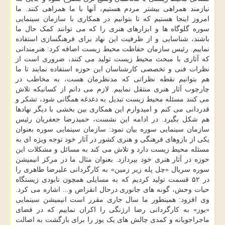
نیازمند همراهی بیشتر مردم هستیم، آنها با ما همراهی کنند. ما
امروز اینجا هستیم که تا بتوانیم در همکاری با سازمان سینمایی
سوره گلوگاه ها و ابزارهای هنری را که می توانند کمک حال ما
باشند، شناسایی و از ظرفیت این نهاد برای فرهنگسازی استفاده
نماییم. رئیس سازمان حفاظت محیط زیست اضافه کرد: هنرمندانی
که آثاری با مبحث محیط زیست تولید می کنند، ضروری است از
نظرات فنی و تخصصی کارشناسان این حوزه استفاده نمایند تا ما
هم بتوانیم نقطه نظراتی که مدنظرمان هست، به مخاطب در
چارچوب آثار هنری منتقل نماییم. لازم می دانم از کسانیکه تلاش
می کنند مسئله محیط زیست تبدیل به دغدغه همگانی شود، تشکر و
قدردانی می کنم و امیدوارم این همکاری بین بخشی با دیگر نهادها
هم شکل بگیرد. در ادامه این نشست، حمیدرضا جعفریان رئیس
سازمان سینمایی سوره بیان نمود: سازمان سینمایی سوره بعنوان
یکی از بازوهای فرهنگی و هنری کشور در آثار خود توجه ویژه ای به
مسئله محیط زیست دارد و تلاش می کند به مسائل و مشکلات این
حوزه در آثار هنری خود بپردازد. بعنوان مثال ما در مرکز انیمیشن
سوره سریال «چل پله زیر زمین» به کارگردانی علیرضا طاهری را
در ۵۲ قسمت تولید کردیم که به مسایلی همچون نابودی زیستگاه
حیات وحش، گونه های جانوری درحال انقراض و... اشاره می کرد.
وی افزود: همینطور ما سال جاری مقرر است انیمیشن سینمایی
«یوز» به کارگردانی رضا ارژنگی را اکران نماییم که در فضای
ماجراجویانه و کمدی چالش های یک یوز را برای بازگشت به اصالت