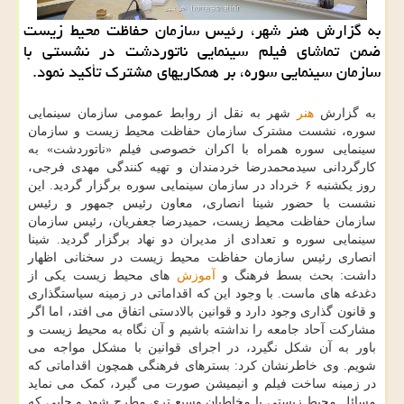
به گزارش هنر شهر، رئیس سازمان حفاظت محیط زیست
ضمن تماشای فیلم سینمایی ناتوردشت در نشستی با
سازمان سینمایی سوره، بر همکاریهای مشترک تأکید نمود.
به گزارش
هنر
شهر به نقل از روابط عمومی سازمان سینمایی
سوره، نشست مشترک سازمان حفاظت محیط زیست و سازمان
سینمایی سوره همراه با اکران خصوصی فیلم «ناتوردشت» به
کارگردانی سیدمحمدرضا خردمندان و تهیه کنندگی مهدی فرجی،
روز یکشنبه ۶ خرداد در سازمان سینمایی سوره برگزار گردید. این
نشست با حضور شینا انصاری، معاون رئیس جمهور و رئیس
سازمان حفاظت محیط زیست، حمیدرضا جعفریان، رئیس سازمان
سینمایی سوره و تعدادی از مدیران دو نهاد برگزار گردید. شینا
انصاری رئیس سازمان حفاظت محیط زیست در سخنانی اظهار
داشت: بحث بسط فرهنگ و
آموزش
های محیط زیست یکی از
دغدغه های ماست. با وجود این که اقداماتی در زمینه سیاستگذاری
و قانون گذاری وجود دارد و قوانین بالادستی اتفاق می افتد، اما اگر
مشارکت آحاد جامعه را نداشته باشیم و آن نگاه به محیط زیست و
باور به آن شکل نگیرد، در اجرای قوانین با مشکل مواجه می
شویم. وی خاطرنشان کرد: بسترهای فرهنگی همچون اقداماتی که
در زمینه ساخت فیلم و انیمیشن صورت می گیرد، کمک می نماید
مسائل محیط زیستی با مخاطبان وسیع تری مطرح شود و جایی که