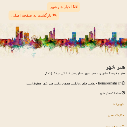
اخبار هنرشهر
بازگشت به صفحه اصلی
هنر شهر
هنر و فرهنگ شهری - هنر شهر، نبض هنر خیابانی ، رنگ زندگی
honareshahr.ir - تمامی حقوق مالکیت معنوی سایت هنر شهر محفوظ است
صفحات هنر شهر
درباره ما
بکلینک معتبر
آرشیو هنر شهر