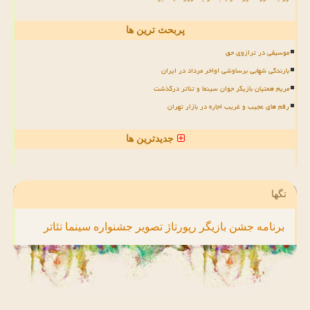
پربحث ترین ها
موسیقی در ترازوی حق
بارندگی شهابی برساوشی اواخر مرداد در ایران
مریم همتیان بازیگر جوان سینما و تئاتر درگذشت
رقم های عجیب و غریب اجاره در بازار تهران
جدیدترین ها
تگها
برنامه
جشن
بازیگر
رپورتاژ
تصویر
جشنواره
سینما
تئاتر