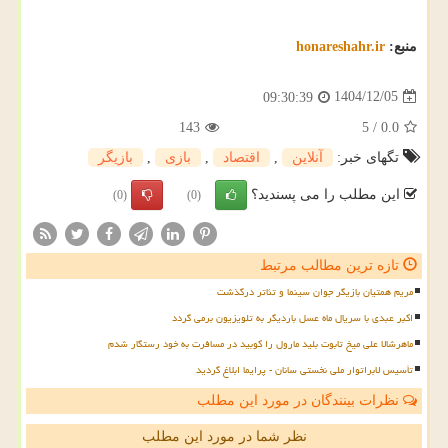
منبع:
honareshahr.ir
1404/12/05
09:30:39
143
5
/
0.0
تگهای خبر:
آنلاین
,
اقتصاد
,
بازی
,
بازیگر
این مطلب را می پسندید؟
(0)
(0)
تازه ترین مطالب مرتبط
مریم همتیان بازیگر جوان سینما و تئاتر درگذشت
اکبر عبدی با سریال ماه عسل باردیگر به تلویزیون برمی گردد
ماهرشالا علی میخ تابوت بلید مارول را کوبید در مسافرت به خود رستگار شدم
تأسیس لابراتوار ملی نخستی سانان - پرایما ابلاغ گردید
نظرات بینندگان در مورد این مطلب
نظر شما در مورد این مطلب