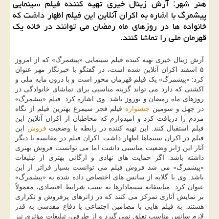
هنر شهر: آرش زینال خیری تهیه کننده فیلم سینمایی
پیشمرگ با اشاره به اکران آنلاین این فیلم اظهار داشت که
خانواده ها در روزهای ماه رمضان می توانند در خانه یک
قهرمان ملی را تماشا کنند.
آرش زینال خیری تهیه کننده فیلم سینمایی «پیشمرگ» که از امروز
۵ اسفند اکران آنلاین شده است، در گفتگو با خبرنگار مهر عنوان
کرد: «پیشمرگ» یک فیلم قهرمان محور است و با درون مایه ملی و
اکشنی که دارد می تواند گزینه مناسبی برای تماشای خانوادگی در
روزهای ماه رمضان و نوروز باشد. وی اشاره کرد: فیلم «پیشمرگ»
در چهل و سومین
جشنواره
فیلم فجر سیمرغ بهترین فیلم از نگاه
مردم را دریافت کرد و امیدوارم که مخاطبان از اکران آنلاین این
فیلم استقبال کنند. این تهیه کننده در رابطه با وضعیت
فروش
این
فیلم در اکران سینماها اظهار داشت: اکران فیلم در مقایسه با دیگر
آثار این ژانر وضعیت مناسبی داشت اما می توانست فروش بهتری
داشته باشد. اگر حمایت های نهادی و ارگانی بهتری از تبلیغات
«پیشمرگ» می شد فروش فیلم می توانست بسیار فراتر از این
باشد. وی با گلایه از سانس های اختصاص داده شده به «پیشمرگ»
عنوان کرد: متاسفانه سینمادارها به سبب شرایط اقتصادی، معمولاً
بر نمایش آثاری تمرکز می کنند که در ژانرهای پرفروش و تکراری
هستند. به فیلم هایی با مضامین اجتماعی یا دفاع مقدسی به قدر
لازم سانس مناسب تعلق نمی گیرد و از طرفی، تبلیغات مؤثری نیز