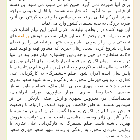
برای آنها صورت نمی گیرد. همین عوامل سبب می شود این دسته
از فیلمها نتوانند آنگونه که شایسته هستند، با اقبال عمومی مواجه
شوند. این کم لطفی در تخصیص سانس ها و نادیده گرفتن این آثار،
ضربه بزرگی به بدنه سینمای کشور وارد می نماید.
این تهیه کننده در رابطه با تبلیغات اکران آنلاین این فیلم اشاره کرد:
فیلم نت پلت فرم پخش کننده این فیلم است و خودش
برنامه
های
تبلیغاتی دارد و از سویی بنیاد روایت فتح نیز تبلیغاتی را در فضای
مجازی شروع کرده است. زینال خیری که مشاور تهیه و تولید فیلم
«کافه سلطان» در چهل و چهارمین جشنواره فیلم فجر بود در انتها
در رابطه با زمان اکران این فیلم اظهار داشت: برای اکران نوروزی
«کافه سلطان» اقدام نکردیم و به احتمال زیاد این فیلم در تابستان یا
پاییز سال آینده اکران شود. فیلم «پیشمرگ» به کارگردانی علی
غفاری با روایتی قهرمان محور، به زندگی و زمانه شهید سعید قهاری
سعید پرداخته است. مهدی نصرتی، الناز ملک، حسام منظور، ساناز
سعیدی، عبدالرضا نصاری، مهیار شاپوری، بهرام ابراهیمی،
محمداشکان فر، سیروس سپهری و آرش آصفی بازیگران این اثر
سینمایی هستند. به طور خلاصه، این تهیه کننده در ارتباط با وضعیت
فروش این فیلم در اکران سینماها گفت: اکران فیلم در مقایسه با
دیگر آثار این ژانر وضعیت مناسبی داشت اما می توانست فروش
بهتری داشته باشد. فیلم پیشمرگ به کارگردانی علی غفاری با
روایتی قهرمان محور، به زندگی و زمانه شهید سعید قهاری سعید
پرداخته است.