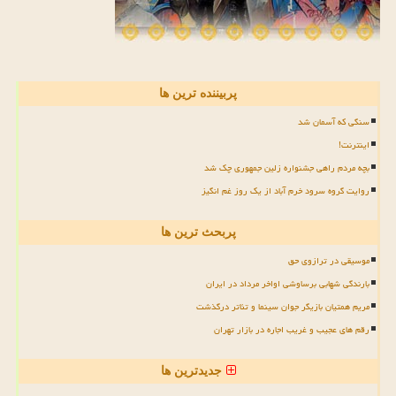
پربیننده ترین ها
سنگی که آسمان شد
اینترنت!
بچه مردم راهی جشنواره زلین جمهوری چک شد
روایت گروه سرود خرم آباد از یک روز غم انگیز
پربحث ترین ها
موسیقی در ترازوی حق
بارندگی شهابی برساوشی اواخر مرداد در ایران
مریم همتیان بازیگر جوان سینما و تئاتر درگذشت
رقم های عجیب و غریب اجاره در بازار تهران
جدیدترین ها