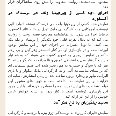
محمود استادمحمد، روایت متفاوتی را پیش روی تماشاگران قرار
دهد.
اجرای «چه کسی از ویرجینیا ولف می ترسد؟» در
آکسفورد
نمایش «چه کسی از ویرجینیا ولف می ترسد؟» نوشته ادوارد آلبی
نویسنده آمریکایی و به کارگردانی مایک تودل در خانه تئاتر آکسفورد
بریتانیا اجرا می شود. این نمایشنامه معروف قصه زوجی را روایت
می کند که به دنبال نفرت قلبی خود یکدیگر را پریشان و تکه تکه
می کنند. اما تودل تغییراتی در اجرای خود از این نمایش بوجود
آورده است و در بازسازی او، در کنار اتمسفر زهرآگین و بی رحم
حاکم بر نمایش، زوجی به تصویر کشیده می شوند که به هم نیاز
دارند و گرفتار میل و اشتیاقی عمیق و ناامیدانه به یکدیگر هستند؛ ۲
نفر که با سوگ و حسرت به هم زنجیر شده اند. فیلم سینمایی ای
که بر مبنای نمایشنامه آلبی و به کارگردانی مایک نیکولز و با بازی
الیزابت تیلور و ریچارد برتون ساخته شد از زمان انتشارش، سایه ای
فزاینده بر این نمایشنامه انداخته است و چهره های مشهور این
فیلم، شخصیت های این نمایشنامه را مصادره کرده اند. با این وجود
این بازسازی کوشیده است با کنار زدن این سایه خوانش خاص
خویش را از این اثر ارائه کند.
سعید چنگیزیان به کاخ هنر آمد
نمایش «اپرای کارمِن» به نویسندگی ژرژ بیزه با ترجمه و کارگردانی