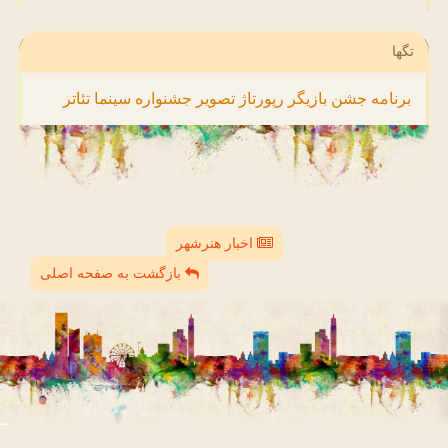
تگها
برنامه
جشن
بازیگر
رپورتاژ
تصویر
جشنواره
سینما
تئاتر
اخبار هنرشهر
بازگشت به صفحه اصلی