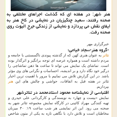
هنر شهر: در هفته ای که گذشت اجراهای مختلفی به
صحنه رفتند، سعید چنگیزیان در نمایشی در کاخ هنر به
ایفای نقش می پردازد و نمایشی از زندگی جرج الیوت روی
صحنه رفت.
خبرگزاری مهر
-گروه هنر-سجاد خیامی؛
تئاتر
به عنوان هنری کهن که از گذشته پیوندی ناگسستنی با جامعه و
مردم داشته است و همواره عرصه ای توجه برانگیز و اثرگذار بوده
است. تماشای یک نمایش می تواند تا ساعت ها ذهن تماشاچی را
درگیر خود نگاه دارد و بر اندیشه، احساسات و نگرانی های وی مؤثر
باشد. در این گزارش تلاش می نماییم با مرور با اهمیت ترین اخبار
تئاتر در هفته قبل به اتفاقات، حواشی و چالش های این
هنر
بپردازیم.
اقتباسی از نمایشنامه محمود استادمحمد در تئاترشهر
نمایش «بیست و چهار» به نویسندگی و کارگردانی علی حیدری و
تهیه کنندگی مهراد کائینی در کارگاه نمایش مجموعه تئاتر شهر به
صحنه می رود. این اثر نمایشی هر شب ساعت ۱۹: ۳۰ میزبان
مخاطبان است و تلاش دارد با نگاهی تازه به یکی از متون شاخص