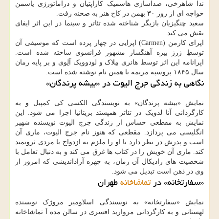
ندا شاهرخی، صداسازی هاسمیک کاراپتیان و دراماتورژی یاسمن
خواجه ای از روز ۳۰ بهمن در کاخ هنر به صحنه رفت.
سعید چنگیزیان بازیگر شناخته شده تئاتر و سینما در این اثر ایفای
نقش می کند.
اپرای کارمن (Carmen) اپرایی در چهار پرده است که موسیقی آن
توسطِ ژرژ بیزه آهنگساز مشهور فرانسوی ساخته شده است.
اپرانامه این اثر توسط هانری مِلاک و لودوویک آلِوی و بر پایه رمان
سال ۱۸۴۵ پروسپه مریمه با همین نام نوشته شده است.
نگاهی به زندگی جرج الیوت در «بیشه پرندگان»
نمایش «بیشه پرندگان» به نویسندگی الکسی کی کمپبل و به
کارگردانی آنا لدویک در تئاتر همپستد بریتانیا اجرا می شود. این
نمایش به مقطعی حساس از زندگی جرج الیوت نویسنده شهیر
انگلیسی می پردازد. مقطعی که هنوز نام جرج الیوت، ماری آن
است و پدرش در نظر دارد تا او را ملزم به ازدواج با مردی ثروتمند
کند. ماری آن خویش را در کتاب ها غرق می کند و به دنبال تعامل با
شخصیت های رادیکال آن زمان، به چهره آزاداندیشی که امروز از
وی در ذهن است تبدیل می شود.
«سفارتخانه» در
تماشاخانه
طهران
نمایش «سفارتخانه» به نویسندگی اسلاومیر مروژک نویسنده
لهستانی و به کارگردانی مروارید افسری در سالن مده آ تماشاخانه