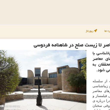
ه ها
رپورتاژ
اصر تا زیست صلح در شاهنامه فردوسی
شناسی با
ای معاصر
حققان به
می شود.
 از سلسله
 زیباشناسی
های معاصر
 فیلمساز و
ا درباره ی
روقی سخنان