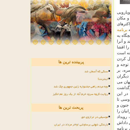
یارویی
و مکان
کترهای
ه
برنامه
گاه به
 و آنرا
را افشا
انه است
ل کردن
پربیننده ترین ها
توجه و
ره، بر
سنگی که آسمان شد
دیگران
اینترنت!
هان می
بچه مردم راهی جشنواره زلین جمهوری چک شد
رگداشت
روایت گروه سرود خرم آباد از یک روز غم انگیز
ی گردد. در این
وسی تا
جنون و
پربحث ترین ها
نیان را
موسیقی در ترازوی حق
رویداد
ن داداش
بارندگی شهابی برساوشی اواخر مرداد در ایران
 به اجرای برنامه