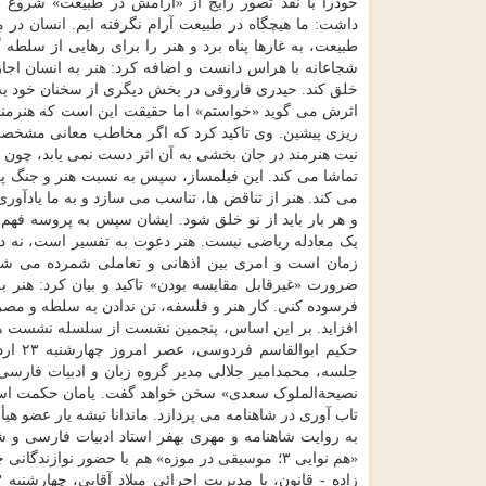
خودرا با نقد تصور رایج از «آرامش در طبیعت» شروع ک
داشت: ما هیچگاه در طبیعت آرام نگرفته ایم. انسان در 
طبیعت، به غارها پناه برد و هنر را برای رهایی از سلط
شجاعانه با هراس دانست و اضافه کرد: هنر به انسان اجا
خلق کند. حیدری فاروقی در بخش دیگری از سخنان خود به پ
اثرش می گوید «خواستم» اما حقیقت این است که هنرمند 
ریزی پیشین. وی تاکید کرد که اگر مخاطب معانی مشخصی
نیت هنرمند در جان بخشی به آن اثر دست نمی یابد، چون خو
تماشا می کند. این فیلمساز، سپس به نسبت هنر و جنگ 
می کند. هنر از تناقض ها، تناسب می سازد و به ما یادآور
و هر بار باید از نو خلق شود. ایشان سپس به پروسه فهم 
یک معادله ریاضی نیست. هنر دعوت به تفسیر است، نه درک
زمان است و امری بین اذهانی و تعاملی شمرده می شود.
ضرورت «غیرقابل مقایسه بودن» تاکید و بیان کرد: هنر ب
فرسوده کنی. کار هنر و فلسفه، تن ندادن به سلطه و مص
افزاید. بر این اساس، پنجمین نشست از سلسله نشست های
جلسه، محمدامیر جلالی مدیر گروه زبان و ادبیات فارس
نصیحةالملوک سعدی» سخن خواهد گفت. یامان حکمت استاد
تاب آوری در شاهنامه می پردازد. ماندانا تیشه یار عضو ه
به روایت شاهنامه و مهری بهفر استاد ادبیات فارسی و ش
«هم نوایی ۳؛ موسیقی در موزه» هم با حضور نواز