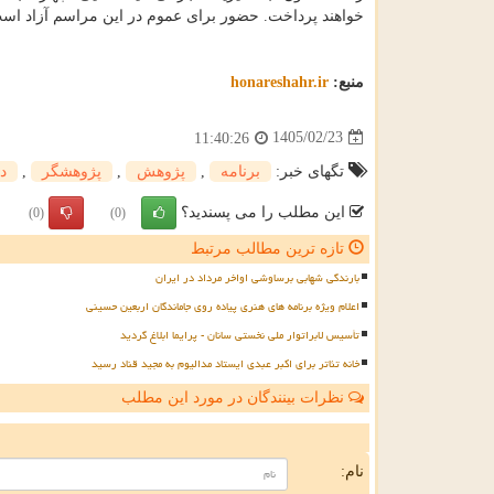
خواهند پرداخت. حضور برای عموم در این مراسم آزاد اس
منبع:
honareshahr.ir
1405/02/23
11:40:26
تگهای خبر:
برنامه
,
پژوهش
,
پژوهشگر
,
د
این مطلب را می پسندید؟
(0)
(0)
تازه ترین مطالب مرتبط
بارندگی شهابی برساوشی اواخر مرداد در ایران
اعلام ویژه برنامه های هنری پیاده روی جاماندگان اربعین حسینی
تأسیس لابراتوار ملی نخستی سانان - پرایما ابلاغ گردید
خانه تئاتر برای اکبر عبدی ایستاد مدالیوم به مجید قناد رسید
نظرات بینندگان در مورد این مطلب
ن
نام: