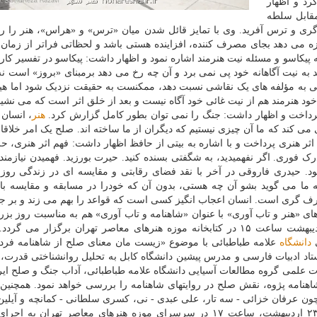
رد و اظهار
مقابل سلطه
ه گری و ترس آفرید. وی با تمایز قائل شدن میان «ترس» و «هراس»، هنر را رو
زه می دهد بجای مصرف کننده، افزاینده هستی باشد و لحظاتی فراتر از زمان 
یکاسو و مسئله نیت هنرمند اشاره نمود و اظهار داشت: پیکاسو در تفسیر کارا
به نیت آگاهانه خود پی نمی برد و آن چه رخ می دهد برمبنای «بروز» است ن
 به مؤلفه های یک نقاشی نسبت دهد، ممکنست به حقیقت نزدیک شود اما هیچ
د هنرمند هم از نیت غائی خود آگاه نیست و بعد از خلق اثر است که می نشیند
پرداخت و اظهار داشت: جنگ را نمی توان بطور کامل گزارش کرد.
هنر
، انسان 
ی می کند که ما آن چیزی نیستیم که دیگران از ما ساخته اند. صلح یک امر خلاق
اثر هنری پرداخت و با اشاره به بیتی از حافظ اظهار داشت: فهم اثر هنری، ح
 فوری. اگر نفهمیدید، به شگفتی بسنده کنید. حیرت بورزید. فهمیدن نیازمند 
 حیدری فاروقی در آخر با نقد فضای رقابتی و مقایسه ای در زندگی روزم
ه ما می گوید بشو آن چه هستی، بدون آن که خودرا در مسابقه و مقایسه با 
رف گری است. انسان اعجاب انگیز کسی است که قواعد را بهم می زند و بر ج
 «هنر و تاب آوری» با عنوان «شاهنامه و تاب آوری» هم به مناسبت روز بز
حکیم ابوالقاسم فردوسی، عصر امروز چهارشنبه ۲۳ اردیبهشت ساعت ۱۵ در کتابخانه موزه هنرهای معاصر تهران برگزار م
ی
دانشگاه
علامه طباطبائی با موضوع «زیست مان معنای صلح از شاهنامه فرد
 ادبیات فارسی و مدرس پیشین دانشگاه کابل به تحلیل روانشناختی قدرت، 
یأت علمی گروه مطالعات آسیایی دانشگاه علامه طباطبائی، آداب جنگ و صلح ایرا
اهنامه پژوه، نقش صلح در روایتهای شاهنامه را بررسی خواهد نمود. همچنین، 
ندگانی چون عرفان خزائی - سه تار، علی عبدی - نی، کسری سلطانی - کمانچه و آیلی
زاده - قانون، با مدیریت اجرائی میلاد آقایی، چهارشنبه ۲۳ اردیبهشت، ساعت ۱۷ در سرسرای موزه هنرهای معاصر تهران