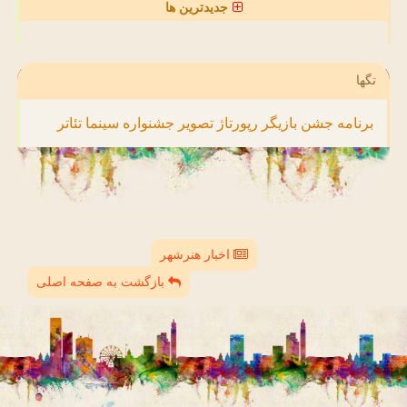
جدیدترین ها
تگها
برنامه
جشن
بازیگر
رپورتاژ
تصویر
جشنواره
سینما
تئاتر
اخبار هنرشهر
بازگشت به صفحه اصلی