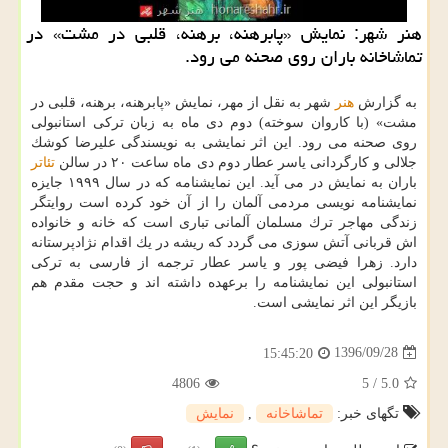
هنر شهر: نمایش «پابرهنه، برهنه، قلبی در مشت» در
تماشاخانه باران روی صحنه می رود.
به گزارش
هنر
شهر به نقل از مهر، نمایش «پابرهنه، برهنه، قلبی در
مشت» (با كاروان سوخته) دوم دی ماه به زبان تركی استانبولی
روی صحنه می رود. این اثر نمایشی به نویسندگی علیرضا كوشك
جلالی و كارگردانی یاسر عطار دوم دی ماه ساعت ۲۰ در سالن
تئاتر
باران به نمایش در می آید. این نمایشنامه كه در سال ۱۹۹۹ جایزه
نمایشنامه نویسی مردمی آلمان را از آن خود كرده است روایتگر
زندگی مهاجر ترك مسلمان آلمانی تباری است كه خانه و خانواده
اش قربانی آتش سوزی می گردد كه ریشه در یك اقدام نژادپرستانه
دارد. زهرا فیضی پور و یاسر عطار ترجمه از فارسی به تركی
استانبولی این نمایشنامه را برعهده داشته اند و حجت مقدم هم
بازیگر این اثر نمایشی است.
1396/09/28
15:45:20
4806
5
/
5.0
تگهای خبر:
تماشاخانه
,
نمایش