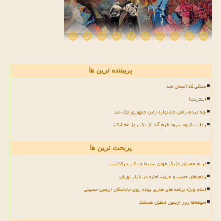
پربیننده ترین ها
سنگی که آسمان شد
اینترنت!
بچه مردم راهی جشنواره زلین جمهوری چک شد
روایت گروه سرود خرم آباد از یک روز غم انگیز
پربحث ترین ها
مریم همتیان بازیگر جوان سینما و تئاتر درگذشت
رقم های عجیب و غریب اجاره در بازار تهران
اعلام ویژه برنامه های هنری پیاده روی جاماندگان اربعین حسینی
سینماها روز اربعین تعطیل هستند