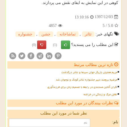
كوهی در این نمایش به ایفای نقش می پردازند.
1397/12/03
13:10:16
4857
5
/
5.0
تگهای خبر:
تئاتر
,
تماشاخانه
,
جشن
,
جشنواره
این مطلب را می پسندید؟
(0)
(1)
تازه ترین مطالب مرتبط
مریم همتیان بازیگر جوان سینما و تئاتر درگذشت
مرضیه برومند دبیر جشنواره تئاتر کودک و نوجوان شد
اکران آنلاین مستندی در رابطه با تصمیم زنان برای فرزندآوری
تقابل مرگ و زندگی در خراشه
نظرات بینندگان در مورد این مطلب
نظر شما در مورد این مطلب
نام: