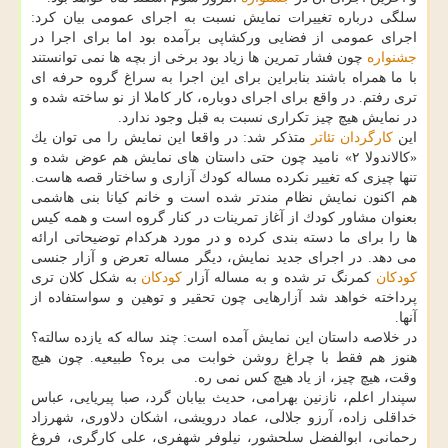
سلگی درباره تغییرات نمایش نسبت به اجرای عمومی بیان كرد:
اجرای عمومی از فضایی وركشاپی برآمده بود اما برای اجرا در
جشنواره
چون فشار تمرین ها زیاد بود برخی از بچه ها نمی توانستند
با ما همراه باشند بنابراین برای این اجرا به سراغ گروه حرفه ای
تری رفتم. در واقع برای اجرای دوباره، كار كاملا از نو ساخته شده و
در نمایش هیچ چیز تكراری نسبت به قبل وجود ندارد.
این
كارگردان
تئاتر
متذكر شد: در واقعا این نمایش را می توان یك
«كالاندولا ۲» نامید چون حتی داستان های نمایش هم عوض شده و
تنها چیزی كه تغییر نكرده مساله كودك آزاری و ساختار قصه هاست.
هم اكنون نمایش نظام مندتر شده است و خانم كیانا بنی هاشمی
بعنوان مشاور كودك از آغاز تمرینات در كنار گروه است و همه كیس
ها را برای ما دسته بندی كرده و در مورد هركدام توضیحاتی ارائه
می دهد. در اجرای جدید نمایش، دیگر مساله تعرض و آزار جنسی
كودكان
كمرنگ تر شده و به مساله آزار
كودكان
به شكل كلان تری
پرداخته خواهد شد آزارهایی چون تحقیر و توهین و سواستفاده از
آنها.
در خلاصه داستان این نمایش آمده است: چند ساله كه یازده سالته؟
هنوز هم فقط با چراغ روشن خوابت می بره؟ طبیعیه. چون هیچ
وقت، هیچ چیز، از یاد هیچ كس نمی ره.
سپندار اعلم، نازنین بهرامی، حدیث بیابان گرد، صبا پیریایی، عباس
خداقلی زاده، آرزو جلالی، عماد درویشی، اشكان دلاوری، شهرزاد
رحمانی، ابوالفضل سلحشور، نیلوفر شهفری، علی كارگری، فروغ