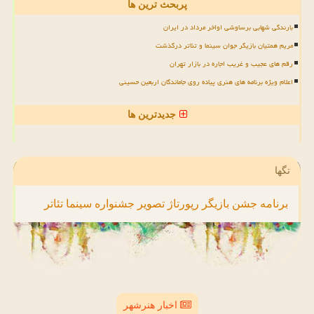
پربحث ترین ها
بارندگی شهابی برساوشی اواخر مرداد در ایران
مریم همتیان بازیگر جوان سینما و تئاتر درگذشت
رقم های عجیب و غریب اجاره در بازار تهران
اعلام ویژه برنامه های هنری پیاده روی جاماندگان اربعین حسینی
جدیدترین ها
تگها
برنامه
جشن
بازیگر
رپورتاژ
تصویر
جشنواره
سینما
تئاتر
اخبار هنرشهر