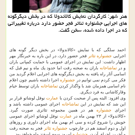
هنر شهر: كارگردان نمایش كالاندولا كه در بخش دیگرگونه
های اجرایی جشنواره تئاتر فجر حضور دارد درباره تغییراتی
كه در اجرا داده شده، سخن گفت.
احمد سلگی كه با نمایش «كالاندولا» در بخش دیگر گونه های
اجرایی
جشنواره
تئاتر
فجر حضور دارد، در این باره به خبرنگار مهر
اظهار داشت: این نمایش در اجرای عمومی با حمایت كمپانی باران
و در
تماشاخانه
باران به صحنه رفت اما حدود یك ماه و نیم قبل كه
اسامی آثار راه یافته به بخش دیگرگونه های اجرایی اعلام گردید من
فكر می كردم نمی توانیم در
جشنواره
اجرا داشته باشیم چون اعلام
نام اسامی همزمان شد با واگذار كردن
تماشاخانه
باران توسط خیام
وقاركاشانی به فرد دیگری.
وی افزود: البته پس از صحبت كردن با
عمارت
نوفل لوشاتو قرار بر
این شد كه نمایش در این
تماشاخانه
اجرای عمومی داشته باشد و
اجرای
جشنواره
هم در همین مجموعه تئاتری صورت گیرد.
«كالاندولا» از ۲۳ بهمن ماه در
عمارت
نوفل لوشاتو اجرای عمومی
خویش را شروع كرده و سی ام بهمن ماه اجرای داوری و روزهای
اول و دوم اسفند هم در چارچوب
جشنواره
تئاتر
فجر به صحنه رفت
و آخرین اجرای آن در
جشنواره
امروز سوم اسفند ماه خواهد بود.