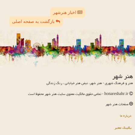
اخبار هنرشهر
بازگشت به صفحه اصلی
هنر شهر
هنر و فرهنگ شهری - هنر شهر، نبض هنر خیابانی ، رنگ زندگی
honareshahr.ir - تمامی حقوق مالکیت معنوی سایت هنر شهر محفوظ است
صفحات هنر شهر
درباره ما
بکلینک معتبر