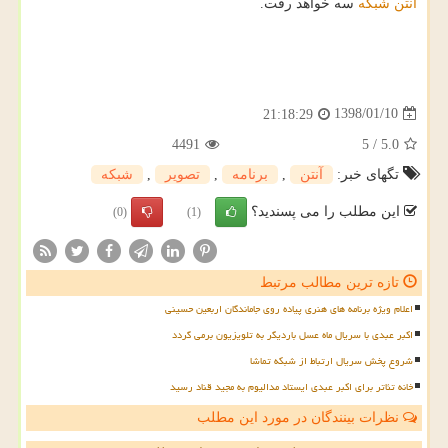
آنتن
شبكه
سه خواهد رفت.
1398/01/10
21:18:29
4491
5
/
5.0
تگهای خبر:
آنتن
,
برنامه
,
تصویر
,
شبكه
این مطلب را می پسندید؟
(0)
(1)
تازه ترین مطالب مرتبط
اعلام ویژه برنامه های هنری پیاده روی جاماندگان اربعین حسینی
اکبر عبدی با سریال ماه عسل باردیگر به تلویزیون برمی گردد
شروع پخش سریال ارتباط از شبکه تماشا
خانه تئاتر برای اکبر عبدی ایستاد مدالیوم به مجید قناد رسید
نظرات بینندگان در مورد این مطلب