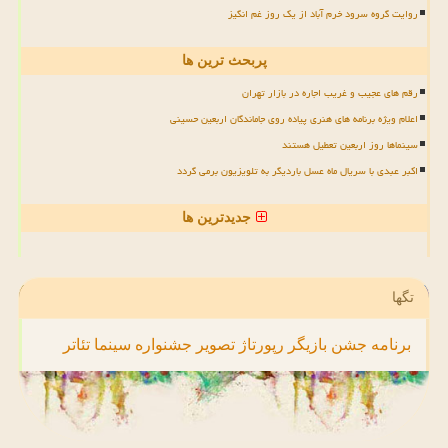
روایت گروه سرود خرم آباد از یک روز غم انگیز
پربحث ترین ها
رقم های عجیب و غریب اجاره در بازار تهران
اعلام ویژه برنامه های هنری پیاده روی جاماندگان اربعین حسینی
سینماها روز اربعین تعطیل هستند
اکبر عبدی با سریال ماه عسل باردیگر به تلویزیون برمی گردد
جدیدترین ها
تگها
برنامه
جشن
بازیگر
رپورتاژ
تصویر
جشنواره
سینما
تئاتر