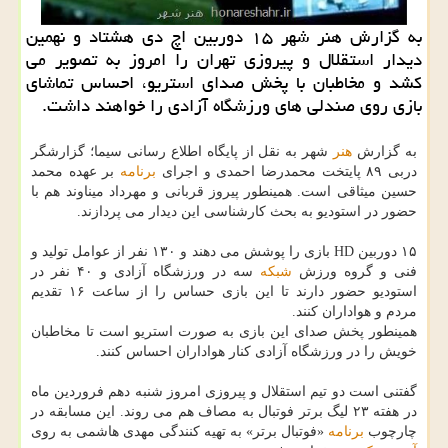
به گزارش هنر شهر ۱۵ دوربین اچ دی هشتاد و نهمین
دیدار استقلال و پیروزی تهران را امروز به تصویر می
كشد و مخاطبان با پخش صدای استریو، احساس تماشای
بازی روی صندلی های ورزشگاه آزادی را خواهند داشت.
به گزارش
هنر
شهر به نقل از پایگاه اطلاع رسانی سیما؛ گزارشگر
دربی ۸۹ پایتخت محمدرضا احمدی و اجرای
برنامه
بر عهده محمد
حسین میثاقی است. همینطور پیروز قربانی و مهرداد میناوند هم با
حضور در استودیو به بحث كارشناسی این دیدار می پردازند.
۱۵ دوربین HD بازی را پوشش می دهند و ۱۳۰ نفر از عوامل تولید و
فنی و گروه ورزش
شبكه
سه در ورزشگاه آزادی و ۴۰ نفر در
استودیو حضور دارند تا این بازی حساس را از ساعت ۱۶ تقدیم
مردم و هواداران كنند.
همینطور پخش صدای این بازی به صورت استریو است تا مخاطبان
خویش را در ورزشگاه آزادی كنار هواداران احساس كنند.
گفتنی است دو تیم استقلال و پیروزی امروز شنبه دهم فروردین ماه
در هفته ۲۳ لیگ برتر فوتبال به مصاف هم می روند. این مسابقه در
چارچوب
برنامه
«فوتبال برتر» به تهیه كنندگی مهدی هاشمی به روی