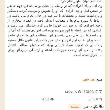
اثباتا نمی توان اظهار نظر كرد.
وی ادامه داد: افرادی كه در رابطه با ایشان بودند چه فرد دوم حاضر
در صحن قتل و چه افرادی كه او را تشویق و ترغیب كردند دستگیر
و بازداشت شدند و تحقیقات با سرعت در حال انجام می باشد. در
ارتباط با سوژه پیام ها و مطالب انتشار یافته در فضای مجازی از
ناحیه افرادی كه به صورتی خودرا حامی فرد جنایتكار می نامند و
افرادی كه در رابطه با این پرونده بوده اند، افرادی هستند كه آنها را
در رابطه با این قتل نمی دانیم و این مساله برای ما احراز نشده
است. برای اغلب این افراد وصف مجرمانه برابر قانون قائل هستیم
و كسانی كه تعقیب شدند كسانی بودند كه محتوای مطالب انتشار
یافته از ناحیه آنها وصف مجرمانه داشتند و ارتباطی میان آنها برای
ما احراز نشده است.
منبع:
هنر شهر
1398/02/17
14:24:55
4732
5
/
5.0
تگهای خبر:
مستند