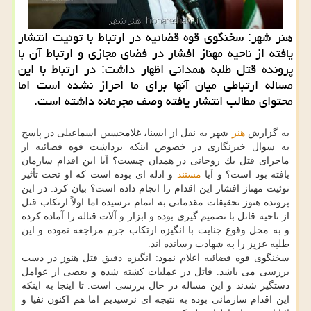
هنر شهر: سخنگوی قوه قضائیه در ارتباط با توئیت انتشار
یافته از ناحیه مهناز افشار در فضای مجازی و ارتباط آن با
پرونده قتل طلبه همدانی اظهار داشت: در ارتباط با این
مساله ارتباطی میان آنها برای ما احراز نشده است اما
محتوای مطالب انتشار یافته وصف مجرمانه داشته است.
به گزارش
هنر
شهر به نقل از ایسنا، غلامحسین اسماعیلی در پاسخ
به سوال خبرنگاری در خصوص اینكه برداشت قوه قضائیه از
ماجرای قتل یك روحانی در همدان چیست؟ آیا این اقدام سازمان
یافته بود است؟ و آیا
مستند
و ادله ای بوده است كه او تحت تأثیر
توئیت مهناز افشار این اقدام را انجام داده است؟ بیان كرد: در این
پرونده هنوز تحقیقات مقدماتی به اتمام نرسیده اما اولاً ارتكاب قتل
از ناحیه قاتل با تصمیم گیری بوده و ابزار و آلات قتاله را آماده كرده
و به محل وقوع جنایت با انگیزه ارتكاب جرم مراجعه نموده و این
طلبه عزیز را به شهادت رسانده اند.
سخنگوی قوه قضائیه اعلام نمود: انگیزه دقیق قتل هنوز در دست
بررسی می باشد. قاتل در عملیات كشته شده و بعضی از عوامل
دستگیر شدند و این مساله در حال بررسی است. تا اینجا به اینكه
این اقدام سازمانی بوده به نتیجه ای نرسیدیم اما هم اكنون نفیا و