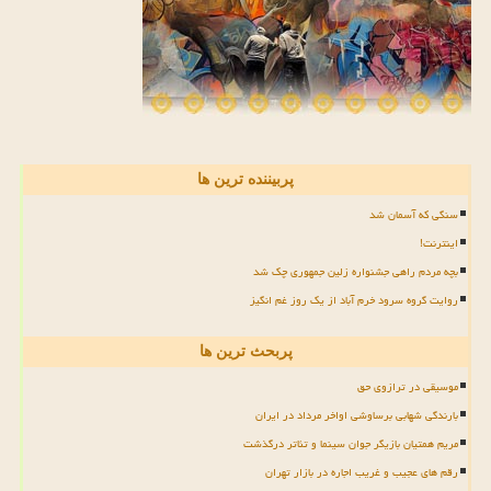
پربیننده ترین ها
سنگی که آسمان شد
اینترنت!
بچه مردم راهی جشنواره زلین جمهوری چک شد
روایت گروه سرود خرم آباد از یک روز غم انگیز
پربحث ترین ها
موسیقی در ترازوی حق
بارندگی شهابی برساوشی اواخر مرداد در ایران
مریم همتیان بازیگر جوان سینما و تئاتر درگذشت
رقم های عجیب و غریب اجاره در بازار تهران