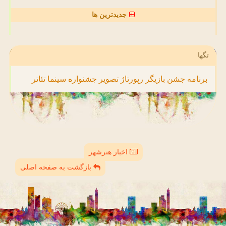
جدیدترین ها
تگها
برنامه
جشن
بازیگر
رپورتاژ
تصویر
جشنواره
سینما
تئاتر
اخبار هنرشهر
بازگشت به صفحه اصلی