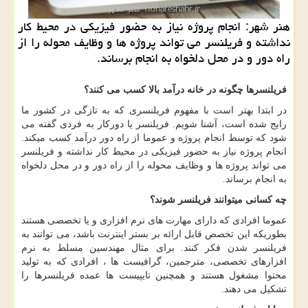
هنر شهر: انجام پروژه نیاز به حضور فیزیكی در محیط كار
نداشته و فریلنسر می تواند پروژه ها و وظایف محوله را از
راه دور و در محل دلخواه به انجام برساند.
فریلنسرها چگونه در خانه درآمد بالا کسب می کنند؟
در ابتدا بهتر است با مفهوم فریلنسری که به تازگی در کشور ما
رایج شده است، آشنا شویم. فریلنسر یا دورکار به فردی گفته می
شود که توسط انجام پروژه و عموما از راه دور درآمد کسب میکند.
انجام پروژه نیاز به حضور فیزیکی در محیط کار نداشته و فریلنسر
می تواند پروژه ها و وظایف محوله را از راه دور و در محل دلخواه
به انجام برساند
.
چه کسانی میتوانند فریلنسر شوند؟
عموما افرادی که دارای مهارت های نرم افزاری و یا تخصصی هستند
بطوریکه این تخصص قابل ارائه بر بستر اینترنت باشد، می توانند به
فریلنسر شدن فکر کنند. برای مثال مهندسین مسلط به نرم
افزارهای تخصصی، مترجمین، گرافیست ها ، افرادی که به تولید
محتوا مشغول هستند و همچنین تایپیست ها عمده فریلنسرها را
تشکیل می دهند.