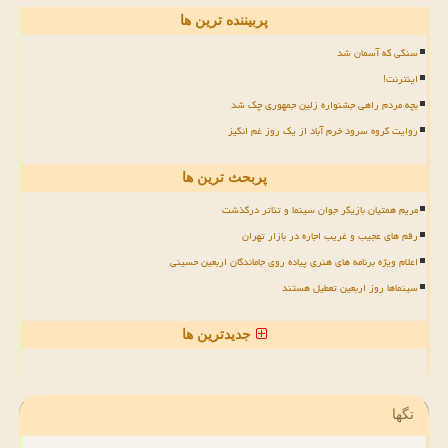
پربیننده ترین ها
سنگی که آسمان شد
اینترنت!
بچه مردم راهی جشنواره زلین جمهوری چک شد
روایت گروه سرود خرم آباد از یک روز غم انگیز
پربحث ترین ها
مریم همتیان بازیگر جوان سینما و تئاتر درگذشت
رقم های عجیب و غریب اجاره در بازار تهران
اعلام ویژه برنامه های هنری پیاده روی جاماندگان اربعین حسینی
سینماها روز اربعین تعطیل هستند
جدیدترین ها
تگها