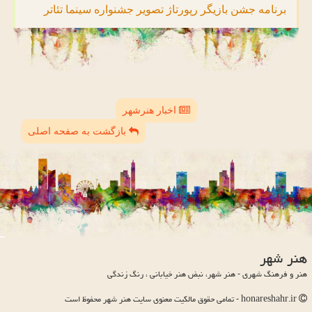
برنامه
جشن
بازیگر
رپورتاژ
تصویر
جشنواره
سینما
تئاتر
اخبار هنرشهر
بازگشت به صفحه اصلی
هنر شهر
هنر و فرهنگ شهری - هنر شهر، نبض هنر خیابانی ، رنگ زندگی
honareshahr.ir - تمامی حقوق مالکیت معنوی سایت هنر شهر محفوظ است