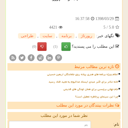
1398/03/29
16:37:58
4421
5
/
5.0
تگهای خبر:
رپورتاژ
,
برنامه
,
سایت
,
طراحی
این مطلب را می پسندید؟
(0)
(1)
تازه ترین مطالب مرتبط
اعلام ویژه برنامه های هنری پیاده روی جاماندگان اربعین حسینی
خانه تئاتر برای اکبر عبدی ایستاد مدالیوم به مجید قناد رسید
جام جهانی برچسبی برای همان لودگی های قدیمی
چرا این سینمای پرخاطره تعطیل است؟
نظرات بینندگان در مورد این مطلب
نظر شما در مورد این مطلب
نام: