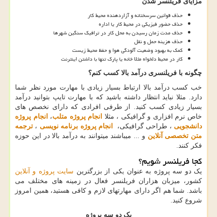
مزایای فریلنسر شدن
حذف قوانین سرسختانه و آزاردهنده محیط کار
حذف حضور فیزیکی در محیط کار یا اداره
حذف مدت زمان رسیدن به محل کار در ترافیک سنگین شهرها
حذف هزینه حمل و نقل
کمک به بهبود وضعیت آلودگی هوا و حفظ محیط زیست
کار در محیط دلخواه مثلا خانه یا پارک تنها با داشتن اینترنت
چگونه با فریلنسری درآمد بالا کسب کنم؟
خب کسب درآمد بالا ارتباط بسیار زیادی با مهارت مورد نظر شما
دارد. مثلا نباید انتظار داشته باشید که با مهارت تایپ بتوانید درآمد
بسیار زیادی کسب کنید. از طرفی افرادی که دارای نخصص های
خاص نرم افزاری و گرافیکی ، مثلا
انجام پروژه متلب
،
انجام پروژه
دانشجویی
، طراحی گرافیکی،
انجام پروژه برنامه نویسی
،
ترجمه
متن تخصصی آنلاین
و ... میباشند میتوانند به درآمد بالا در این حوزه
فکر کنند
.
کجا فریلنسر شویم؟
یک دو سه پروژه به عنوان یکی از بزرگترین
سایت پروژه و آنلاین
کشور، میزبان هزاران فریلنسر فعال در زمینه های مختلف می
باشد. شما هم اگر دارای مهارتهای لازم و کافی هستید، همین امروز
شروع کنید.
یک دو سه پروژه