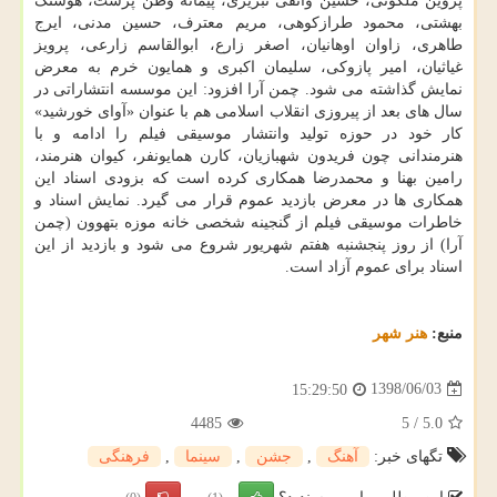
پروین ملكوتی، حسین واثقی تبریزی، پیمانه وطن پرست، هوشنگ
بهشتی، محمود طرازكوهی، مریم معترف، حسین مدنی، ایرج
طاهری، زاوان اوهانیان، اصغر زارع، ابوالقاسم زارعی، پرویز
غیاثیان، امیر پازوكی، سلیمان اكبری و همایون خرم به معرض
نمایش گذاشته می شود. چمن آرا افزود: این موسسه انتشاراتی در
سال های بعد از پیروزی انقلاب اسلامی هم با عنوان «آوای خورشید»
كار خود در حوزه تولید وانتشار موسیقی فیلم را ادامه و با
هنرمندانی چون فریدون شهبازیان، كارن همایونفر، كیوان هنرمند،
رامین بهنا و محمدرضا همكاری كرده است كه بزودی اسناد این
همكاری ها در معرض بازدید عموم قرار می گیرد. نمایش اسناد و
خاطرات موسیقی فیلم از گنجینه شخصی خانه موزه بتهوون (چمن
آرا) از روز پنجشنبه هفتم شهریور شروع می شود و بازدید از این
اسناد برای عموم آزاد است.
منبع:
هنر شهر
1398/06/03
15:29:50
4485
5
/
5.0
تگهای خبر:
آهنگ
,
جشن
,
سینما
,
فرهنگی