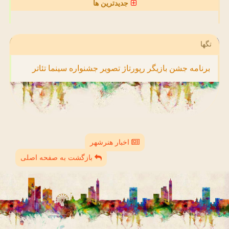
جدیدترین ها
تگها
برنامه
جشن
بازیگر
رپورتاژ
تصویر
جشنواره
سینما
تئاتر
اخبار هنرشهر
بازگشت به صفحه اصلی