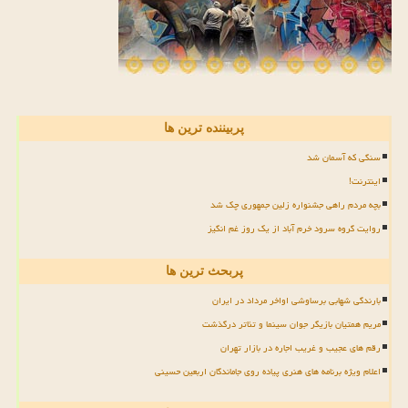
پربیننده ترین ها
سنگی که آسمان شد
اینترنت!
بچه مردم راهی جشنواره زلین جمهوری چک شد
روایت گروه سرود خرم آباد از یک روز غم انگیز
پربحث ترین ها
بارندگی شهابی برساوشی اواخر مرداد در ایران
مریم همتیان بازیگر جوان سینما و تئاتر درگذشت
رقم های عجیب و غریب اجاره در بازار تهران
اعلام ویژه برنامه های هنری پیاده روی جاماندگان اربعین حسینی