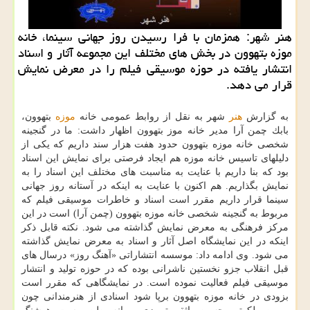
هنر شهر: همزمان با فرا رسیدن روز جهانی سینما، خانه
موزه بتهوون در بخش های مختلف این مجموعه آثار و اسناد
انتشار یافته در حوزه موسیقی فیلم را در معرض نمایش
قرار می دهد.
به گزارش
هنر
شهر به نقل از روابط عمومی خانه
موزه
بتهوون،
بابك چمن آرا مدیر خانه موز بتهوون اظهار داشت: ما در گنجینه
شخصی خانه موزه بتهوون حدود هفت هزار سند داریم كه یكی از
دلیلهای تاسیس خانه موزه هم ایجاد فرصتی برای نمایش این اسناد
بود كه بنا داریم با عنایت به مناسبت های مختلف این اسناد را به
نمایش بگذاریم. هم اكنون با عنایت به اینكه در آستانه روز جهانی
سینما قرار داریم مقرر است اسناد و خاطرات موسیقی فیلم كه
مربوط به گنجینه شخصی خانه موزه بتهوون (چمن آرا) است در این
مركز فرهنگی به معرض نمایش گذاشته می شود. نكته قابل ذكر
اینكه در این نمایشگاه اصل آثار و اسناد به معرض نمایش گذاشته
می شود. وی ادامه داد: موسسه انتشاراتی «آهنگ روز» درسال های
قبل انقلاب جزو نخستین ناشرانی بوده كه در حوزه تولید و انتشار
موسیقی فیلم فعالیت نموده است. در نمایشگاهی كه مقرر است
بزودی در خانه موزه بتهوون برپا شود اسنادی از هنرمندانی چون