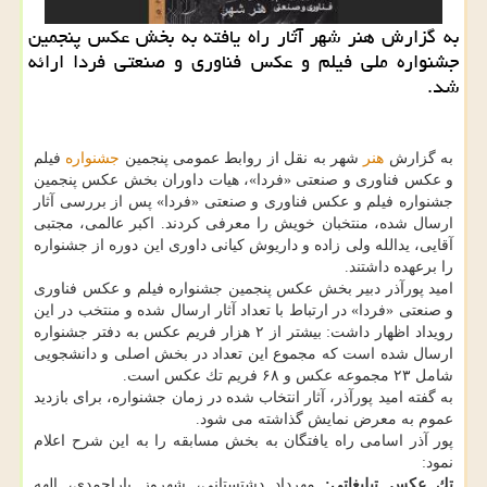
به گزارش هنر شهر آثار راه یافته به بخش عكس پنجمین
جشنواره ملی فیلم و عكس فناوری و صنعتی فردا ارائه
شد.
به گزارش
هنر
شهر به نقل از روابط عمومی پنجمین
جشنواره
فیلم
و عكس فناوری و صنعتی «فردا»، هیات داوران بخش عكس پنجمین
جشنواره فیلم و عكس فناوری و صنعتی «فردا» پس از بررسی آثار
ارسال شده، منتخبان خویش را معرفی كردند. اكبر عالمی، مجتبی
آقایی، یدالله ولی زاده و داریوش كیانی داوری این دوره از جشنواره
را برعهده داشتند.
امید پورآذر دبیر بخش عكس پنجمین جشنواره فیلم و عكس فناوری
و صنعتی «فردا» در ارتباط با تعداد آثار ارسال شده و منتخب در این
رویداد اظهار داشت: بیشتر از ۲ هزار فریم عكس به دفتر جشنواره
ارسال شده است كه مجموع این تعداد در بخش اصلی و دانشجویی
شامل ۲۳ مجموعه عكس و ۶۸ فریم تك عكس است.
به گفته امید پورآذر، آثار انتخاب شده در زمان جشنواره، برای بازدید
عموم به معرض نمایش گذاشته می شود.
پور آذر اسامی راه یافتگان به بخش مسابقه را به این شرح اعلام
نمود:
تك عكس تبلیغاتی:
مهرداد دشتستانی، شهروز یاراحمدی، الهه