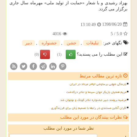
بهزاد رشیدی و با شعار «حمایت از تولید ملی» مهرماه سال جاری
برگزار می گردد.
1398/06/20
13:10:49
4016
5
/
5.0
تگهای خبر:
تبلیغات
,
جشن
,
جشنواره
,
دبیر
این مطلب را می پسندید؟
(0)
(1)
تازه ترین مطالب مرتبط
بارندگی شهابی برساوشی اواخر مرداد در ایران
مریم همتیان بازیگر جوان سینما و تئاتر درگذشت
مرضیه برومند دبیر جشنواره تئاتر کودک و نوجوان شد
اکران آنلاین مستندی در رابطه با تصمیم زنان برای فرزندآوری
نظرات بینندگان در مورد این مطلب
نظر شما در مورد این مطلب