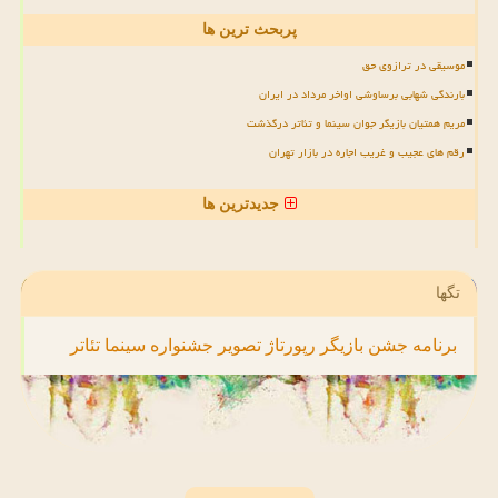
پربحث ترین ها
موسیقی در ترازوی حق
بارندگی شهابی برساوشی اواخر مرداد در ایران
مریم همتیان بازیگر جوان سینما و تئاتر درگذشت
رقم های عجیب و غریب اجاره در بازار تهران
جدیدترین ها
تگها
برنامه
جشن
بازیگر
رپورتاژ
تصویر
جشنواره
سینما
تئاتر