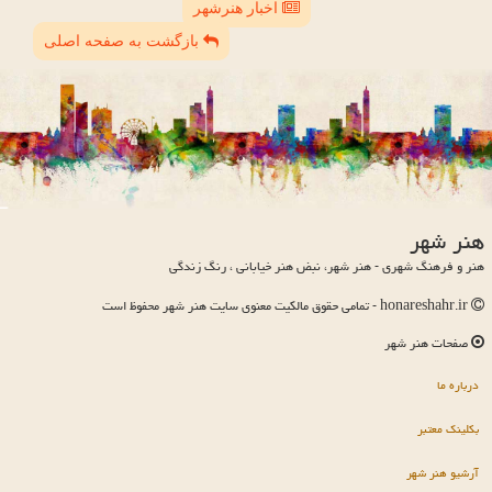
اخبار هنرشهر
بازگشت به صفحه اصلی
هنر شهر
هنر و فرهنگ شهری - هنر شهر، نبض هنر خیابانی ، رنگ زندگی
honareshahr.ir - تمامی حقوق مالکیت معنوی سایت هنر شهر محفوظ است
صفحات هنر شهر
درباره ما
بکلینک معتبر
آرشیو هنر شهر