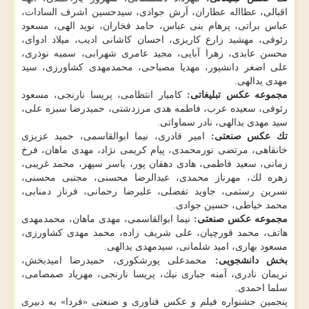
اقبالی، عطااله عطاران، آرش جوادی، سیدحسین اشرف السادات،
عباس براتی، پرهام بنی عباس، حامد فخاران، نوید الهی، مسعود
رئوفی، مهشید زارع كاریزی، احسان كاشانی ادیب، میلاد ادوای،
محسن عابدی، زهرا آبایی، مجید عامری شهرابی، سمیه نوذری،
علی اصغر دانشپور، مهدیا مصباحی، محمدمهدی كشاورزی، سید
مهدی یدالهی.
مجموعه عكس تبلیغاتی:
كامیار انتظامی، پریسا نارنجی، مسعود
رئوفی، سعیده عرب، فاطمه هدی مرزدشتی، حمیدرضا سبزه علی،
سید مهدی یدالهی، نادر سماواتی.
تك عكس صنعتی:
امیر قادری، نیما ابوالقاسمی، حمید عزیزی
خانقاهی، مرتضی نورمحمدی، پیام كریمی نژاد، مهدی ماهان، فرخ
زمانی، سعید فاطمی، هادی دهقان پور، یاسر سپهر، محمد غریبی،
زهره لك، مهرناز محمدی، عبدالرضا محسنی، مجتبی محسنی،
نسرین رستمی، جاوید تفضلی، علیرضا رحمانی، فرناز دمنابی،
محمد خیاطی، حسین جوادی.
مجموعه عكس صنعتی:
نیما ابوالقاسمی، مهدی ماهان، محمدمهدی
هاتف، محمد قورچیان، علی شریف زاده، محمد مهدی كشاورزی،
مسعود بهاری، امید شلمانی، سیدمهدی یدالهی.
بخش دانشجویی:
محمدعلی پورشكوری، حمیدرضا امیدبخش،
نریمان نادری، آمنه جباری نیك، پریسا نارنجی، مهریاد صمصامی،
سلما احمدی.
پنجمین جشنواره فیلم و عكس فناوری و صنعتی «فردا» به دبیری