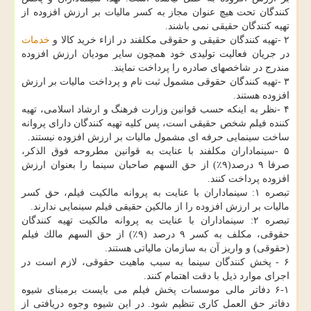
كنندگان تحت هیچ عنوان مجاز به كسر مالیات بر ارزش افزوده از
تهیه كنندگان حقیقی نمی باشند.
۲ -تهیه كنندگان حقیقی و حقوقی مكلفند در ازاء خرید كالا و
خدمات
در جریان فعالیت تولیدی خود همچون سایر مودیان ارزش افزوده
مندرج در شاخصهای صادره را پرداخت نمایند.
۳ -تهیه كنندگان حقوقی مشمول ثبت نام و پرداخت مالیات بر ارزش
افزوده هستند.
۴ -نظر به اینكه حسب قوانین وزارت فرهنگ و ارشاد اسلامی، تهیه
كننده فیلم شخص حقیقی است، پس كلیه تهیه كنندگان دارای پروانه
ساخت سینمایی حرفه ای مشمول مالیات بر ارزش افزوده نیستند.
۵ -سینماداران مكلفند با عنایت به قوانین مطروحه فوق الذكر،
صرفا ۹ درصد(۹٪) از حق السهم صاحبان سینما را بعنوان ارزش
افزوده پرداخت كنند.
تبصره ۱: سینماداران با عنایت به پروانه مالكیت فیلم، حق كسر
مالیات بر ارزش افزوده را از مالكین حقیقی فیلم سینمایی ندارند.
تبصره ۲: سینماداران با عنایت به پروانه مالكیت تهیه كنندگان
حقوقی، مكلف به كسر ۹ درصد (۹٪) از حق السهم مالك فیلم
(حقوقی) و واریز آن به سازمان مالیاتی هستند.
۶ - پخش كنندگان سینما به سبب ماهیت حقوقی، لازم است در
اجرای موارد ذیل با دقت اهتمام كنند.
۶-۱ دفاتر مالی موسسات پخش فیلم می بایست برمبنای شیوه
دفاتر حق العمل كاری تنظیم شود. در این شیوه وجوه دریافتی از