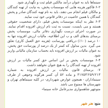
سینماها باید به عنوان درآمد مالكین فیلم ثبت و نگهداری شود.
۶-۲ فاكتور هزینه هایی كه موسسات پخش، به نیابت از تهیه كنندگان
و مالكان فیلم انجام می دهند، باید به نام تهیه كنندگان صادر و پخش
كنندگان با همین خاصیت در دفاتر قانونی خود ثبت نمایند.
۶-۳ نظر به اینكه موسسات پخش فیلم، دارای شخصیت حقوقی
هستند و می بایست، نسبت به ثبت نام ارزش افزوده اقدام نمایند.
در صورت اجرای درست نگهداری دفاتر مالی، موسسات پخش
برمبنای بندهای الف و ب این اطلاعیه، مالیات ارزش افزوده تنها به
۱۰ درصد (۱۰٪) دریافتی پورسانت (هزینه حق العمل كاری) تعلق
می گیرد. بدین مدلول كه كمتر از یك درصد از پورسانت حق پخش،
به عنوان مالیات بر ارزش افزوده باید بحساب سازمان مالیاتی واریز
شود.
۶-۴ موسسات پخش بر این اساس حق كسر مالیات بر ارزش
افزوده از تهیه كنندگان را به هیچ عنوان نخواهند داشت.
۷- برمبنای قانون مالیات بر ارزش افزوده به شماره
۳۱۷۵۳/۲۵۹/۲۱۳ و ماده ۵۲ آن كسر هرگونه وجوهی از طرف
سینماداران - همچون عوارض شهرداری- در كلیه سینماهای تهران و
شهرستان ها ممنوع می باشد.
منوچهر شاهسواری مدیرعامل خانه سینما»
منبع:
هنر شهر