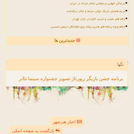
بارندگی شهابی برساوشی اواخر مرداد در ایران
مریم همتیان بازیگر جوان سینما و تئاتر درگذشت
رقم های عجیب و غریب اجاره در بازار تهران
اعلام ویژه برنامه های هنری پیاده روی جاماندگان اربعین حسینی
جدیدترین ها
تگها
برنامه
جشن
بازیگر
رپورتاژ
تصویر
جشنواره
سینما
تئاتر
اخبار هنرشهر
بازگشت به صفحه اصلی