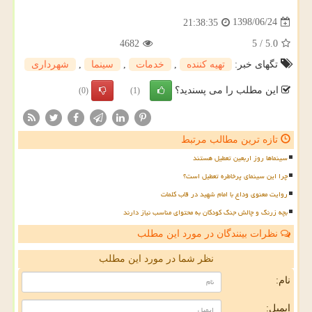
1398/06/24
21:38:35
4682
5
/
5.0
تگهای خبر:
تهیه كننده
,
خدمات
,
سینما
,
شهرداری
این مطلب را می پسندید؟
(0)
(1)
تازه ترین مطالب مرتبط
سینماها روز اربعین تعطیل هستند
چرا این سینمای پرخاطره تعطیل است؟
روایت معنوی وداع با امام شهید در قاب کلمات
بچه زرنگ و چالش جنگ کودکان به محتوای مناسب نیاز دارند
نظرات بینندگان در مورد این مطلب
نظر شما در مورد این مطلب
نام:
ایمیل: