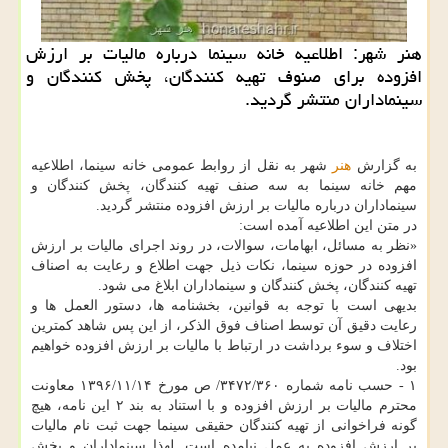
هنر شهر: اطلاعیه خانه سینما درباره مالیات بر ارزش
افزوده برای صنوف تهیه كنندگان، پخش كنندگان و
سینماداران منتشر گردید.
به گزارش
هنر
شهر به نقل از روابط عمومی خانه سینما، اطلاعیه
مهم خانه سینما به سه صنف تهیه كنندگان، پخش كنندگان و
سینماداران درباره مالیات بر ارزش افزوده منتشر گردید.
در متن این اطلاعیه آمده است:
«نظر به مسائل، ابهامات، سوالات، در روند اجرای مالیات بر ارزش
افزوده در حوزه سینما، نكات ذیل جهت اطلاع و رعایت به اصناف
تهیه كنندگان، پخش كنندگان و سینماداران ابلاغ می شود.
بدیهی است با توجه به قوانین، بخشنامه ها، دستور العمل ها و
رعایت دقیق آن توسط اصناف فوق الذكر، از این پس شاهد كمترین
اختلاف و سوء برداشت در ارتباط با مالیات بر ارزش افزوده خواهیم
بود.
۱ - حسب نامه شماره ۳۴۷۲/۳۶۰/ ص مورخ ۱۳۹۶/۱۱/۱۴ معاونت
محترم مالیات بر ارزش افزوده و با استناد به بند ۲ این نامه، هیچ
گونه فراخوانی از تهیه كنندگان حقیقی سینما جهت ثبت نام مالیات
بر ارزش افزوده به عمل نیامده است. لهذا سینماداران و پخش