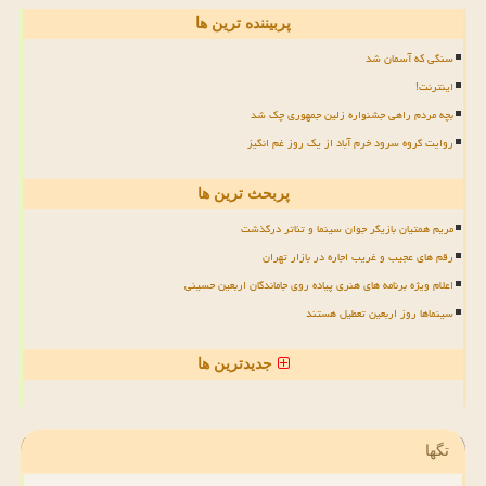
پربیننده ترین ها
سنگی که آسمان شد
اینترنت!
بچه مردم راهی جشنواره زلین جمهوری چک شد
روایت گروه سرود خرم آباد از یک روز غم انگیز
پربحث ترین ها
مریم همتیان بازیگر جوان سینما و تئاتر درگذشت
رقم های عجیب و غریب اجاره در بازار تهران
اعلام ویژه برنامه های هنری پیاده روی جاماندگان اربعین حسینی
سینماها روز اربعین تعطیل هستند
جدیدترین ها
تگها