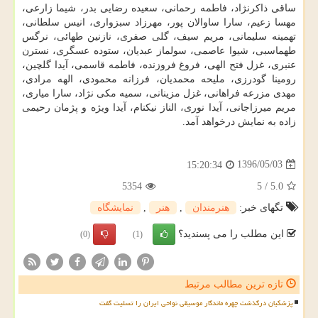
ساقی ذاكرنژاد، فاطمه رحمانی، سعیده رضایی بدر، شیما زارعی،
مهسا زعیم، سارا ساوالان پور، مهرزاد سبزواری، انیس سلطانی،
تهمینه سلیمانی، مریم سیف، گلی صفری، نازنین طهائی، نرگس
طهماسبی، شیوا عاصمی، سولماز عبدیان، ستوده عسگری، نسترن
عنبری، غزل فتح الهی، فروغ فروزنده، فاطمه قاسمی، آیدا گلچین،
رومینا گودرزی، ملیحه محمدیان، فرزانه محمودی، الهه مرادی،
مهدی مزرعه فراهانی، غزل مزینانی، سمیه مكی نژاد، سارا میاری،
مریم میرزاجانی، آیدا نوری، الناز نیكنام، آیدا ویژه و پژمان رحیمی
زاده به نمایش درخواهد آمد.
1396/05/03
15:20:34
5354
5
/
5.0
تگهای خبر:
هنرمندان
,
هنر
,
نمایشگاه
این مطلب را می پسندید؟
(0)
(1)
تازه ترین مطالب مرتبط
پزشکیان درگذشت چهره ماندگار موسیقی نواحی ایران را تسلیت گفت