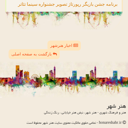
برنامه
جشن
بازیگر
رپورتاژ
تصویر
جشنواره
سینما
تئاتر
اخبار هنرشهر
بازگشت به صفحه اصلی
هنر شهر
هنر و فرهنگ شهری - هنر شهر، نبض هنر خیابانی ، رنگ زندگی
honareshahr.ir - تمامی حقوق مالکیت معنوی سایت هنر شهر محفوظ است