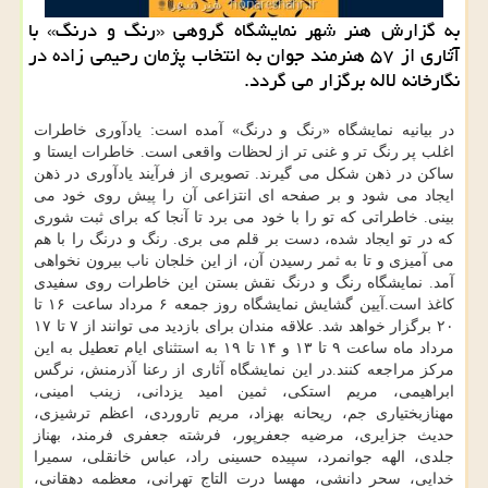
به گزارش هنر شهر نمایشگاه گروهی «رنگ و درنگ» با
آثاری از ۵۷ هنرمند جوان به انتخاب پژمان رحیمی زاده در
نگارخانه لاله برگزار می گردد.
در بیانیه نمایشگاه «رنگ و درنگ» آمده است: یادآوری خاطرات
اغلب پر رنگ تر و غنی تر از لحظات واقعی است. خاطرات ایستا و
ساكن در ذهن شكل می گیرند. تصویری از فرآیند یادآوری در ذهن
ایجاد می شود و بر صفحه ای انتزاعی آن را پیش روی خود می
بینی. خاطراتی كه تو را با خود می برد تا آنجا كه برای ثبت شوری
كه در تو ایجاد شده، دست بر قلم می بری. رنگ و درنگ را با هم
می آمیزی و تا به ثمر رسیدن آن، از این خلجان ناب بیرون نخواهی
آمد. نمایشگاه رنگ و درنگ نقش بستن این خاطرات روی سفیدی
كاغذ است.آیین گشایش نمایشگاه روز جمعه ۶ مرداد ساعت ۱۶ تا
۲۰ برگزار خواهد شد. علاقه مندان برای بازدید می توانند از ۷ تا ۱۷
مرداد ماه ساعت ۹ تا ۱۳ و ۱۴ تا ۱۹ به استثنای ایام تعطیل به این
مركز مراجعه كنند.در این نمایشگاه آثاری از رعنا آذرمنش، نرگس
ابراهیمی، مریم استكی، ثمین امید یزدانی، زینب امینی،
مهنازبختیاری جم، ریحانه بهزاد، مریم تاروردی، اعظم ترشیزی،
حدیث جزایری، مرضیه جعفرپور، فرشته جعفری فرمند، بهناز
جلدی، الهه جوانمرد، سپیده حسینی راد، عباس خانقلی، سمیرا
خدایی، سحر دانشی، مهسا درت التاج تهرانی، معظمه دهقانی،