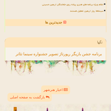
اعلام ویژه برنامه های هنری پیاده روی جاماندگان اربعین حسینی
سینماها روز اربعین تعطیل هستند
جدیدترین ها
تگها
برنامه
جشن
بازیگر
رپورتاژ
تصویر
جشنواره
سینما
تئاتر
اخبار هنرشهر
بازگشت به صفحه اصلی