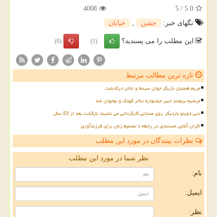
4008
5
/
5.0
تگهای خبر:
جشن
,
خیابان
این مطلب را می پسندید؟
(0)
(1)
تازه ترین مطالب مرتبط
مریم همتیان بازیگر جوان سینما و تئاتر درگذشت
مرضیه برومند دبیر جشنواره تئاتر کودک و نوجوان شد
دنی دویتو باردیگر روی صندلی کارگردانی می نشیند بازگشت بعد از 23 سال
اکران آنلاین مستندی در رابطه با تصمیم زنان برای فرزندآوری
نظرات بینندگان در مورد این مطلب
نظر شما در مورد این مطلب
نام:
ایمیل:
نظر: