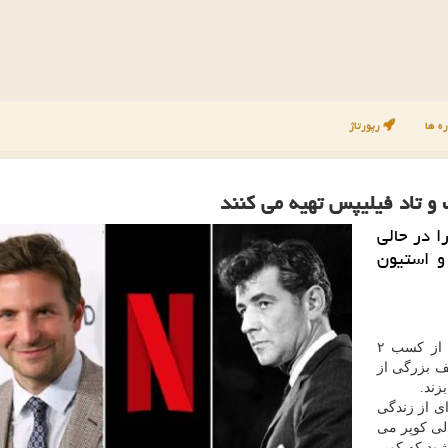
ه ها
رپورتاژ
 و تاد فیلیپس تهیه می كنند
 در حالی
و استیون
شهر به نقل از ددلاین، نت فلیكس بعد از كسب ۲
صف بزرگی از
زند.
ای از زندگی
دلی كوپر می
شود كه كوپر