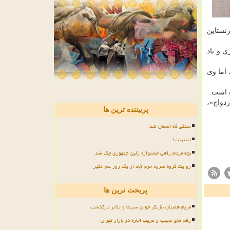
۳۰ ساله از زندگی پیچیده برنستاین
 و تاد
 اما وی
ه است.
زدواج»،
پربیننده ترین ها
سنگی که آسمان شد
اینترنت!
بچه مردم راهی جشنواره زلین جمهوری چک شد
روایت گروه سرود خرم آباد از یک روز غم انگیز
پربحث ترین ها
مریم همتیان بازیگر جوان سینما و تئاتر درگذشت
رقم های عجیب و غریب اجاره در بازار تهران