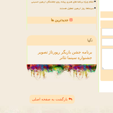
اعلام ویژه برنامه های هنری پیاده روی جاماندگان اربعین حسینی
سینماها روز اربعین تعطیل هستند
جدیدترین ها
تگها
برنامه
جشن
بازیگر
رپورتاژ
تصویر
جشنواره
سینما
تئاتر
بازگشت به صفحه اصلی