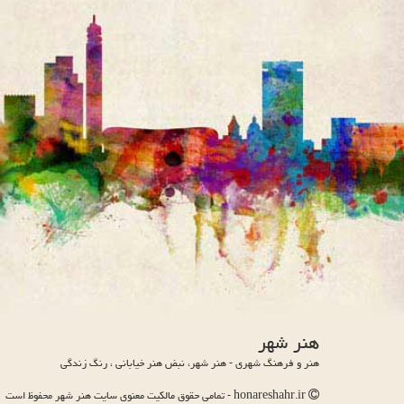
هنر شهر
هنر و فرهنگ شهری - هنر شهر، نبض هنر خیابانی ، رنگ زندگی
honareshahr.ir - تمامی حقوق مالکیت معنوی سایت هنر شهر محفوظ است