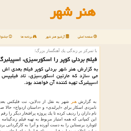
هنر شهر
صفحه اصلی
آرشیو هنر شهر
برنامه ها
جشنوار
با تمركز بر زندگی یك آهنگساز بزرگ؛
فیلم بردلی كوپر را اسكورسیزی، اسپیلبرگ
به گزارش هنر شهر بردلی كوپر فیلم بعدی اش را
می سازد كه مارتین اسكورسیزی، تاد فیلیپس 
اسپیلبرگ تهیه كننده آن خواهند بود.
به گزارش
هنر
نامزدی اسكار برای «ایرلندی» و «داستان ازدواج» حالا 
نام داران را ردیف كرده تا یك پروژه پرافتخار دیگر را رقم ب
این كمپانی كه همه امتیاز مربوط به تهیه فیلم زندگینامه 
لئونارد برنستاین را به دست آورده و آنرا به كارگردانی بر
سازد، اعلام نمود این فیلم برمبنای فیلمنامه ای ایجاد می 