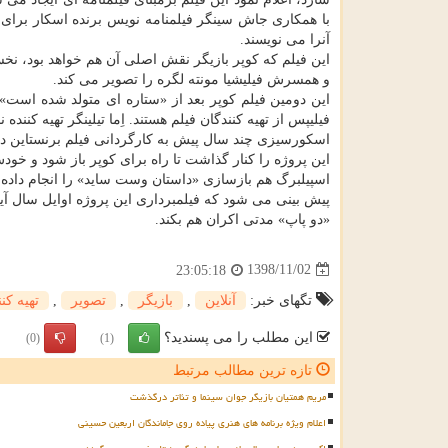
با همكاری جاش سینگر فیلمنامه نویس برنده اسكار برای 
آنرا می نویسند.
و همسرش فیلیشیا مونته لگره را تصویر می كند.
این دومین فیلم كوپر بعد از «ستاره ای متولد شده است»
فیلیپس از تهیه كنندگان فیلم هستند. اِما تیلینگر تهیه كننده
اسكورسیزی چند سال پیش به كارگردانی فیلم برنستاین در ك
این پروژه را كنار گذاشت تا راه برای كوپر باز شود و خو
اسپیلبرگ هم بازسازی «داستان وست ساید» را انجام داده و
پیش بینی می شود كه فیلمبرداری این پروژه اوایل سال آیند
«دو پاپ» مدتی اكران هم بكند.
1398/11/02
23:05:18
تگهای خبر:
آنلاین
,
بازیگر
,
تصویر
,
تهیه كنن
این مطلب را می پسندید؟
(0)
(1)
تازه ترین مطالب مرتبط
مریم همتیان بازیگر جوان سینما و تئاتر درگذشت
اعلام ویژه برنامه های هنری پیاده روی جاماندگان اربعین حسینی