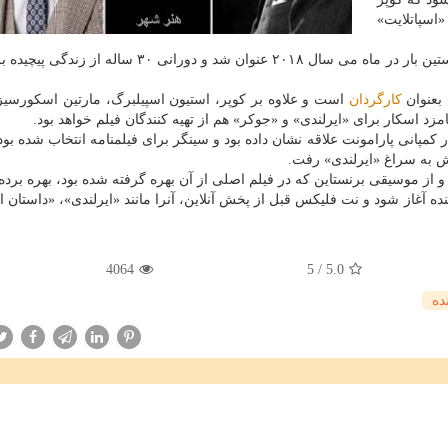
«اسپاتلایت»
این فیلم كه كوپر بازیگر نقش اصلی آن هم خواهد بود، نخستین بار در ماه می سال ۲۰۱۸ عنوان شد و دورانی 
 بعنوان
كارگردان
است و علاوه بر كوپر، استیون اسپیلبرگ، مارتین اسكورسیزی
 نامزد اسكار برای «ایرلندی» و «جوكر» هم از تهیه كنندگان فیلم خواهد بود.
مپانی پارامونت علاقه نشان داده بود و سینگر برای فیلمنامه انتخاب شده بود
دش به سراغ «ایرلندی» رفت.
 از موسیقی برنستاین كه در فیلم اصلی از آن بهره گرفته شده بود، بهره برد
ه آغاز شود و نت فلیكس قبل از پخش آنلاین، آنرا مانند «ایرلندی»، «داستان ا
4064
5
/
5.0
ده