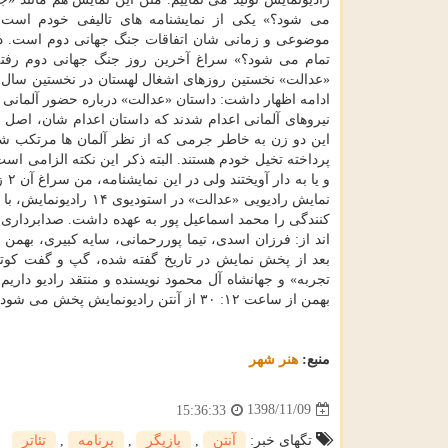
می شود؟» یكی از نمایشنامه های تالیفی خودم است
موضوعی و زمانی شان اتفاقات جنگ جهانی دوم است. د
تمام می شود؟» سراغ آخرین روز جنگ جهانی دوم رفته
نیروهای آلمانی اعدام شدند كه داستان اعدام شان، اصل 
این دو زن به خاطر جرمی كه از نظر آلمان ها مرتكب شده
پرداخته تخیل خودم هستند. البته ذكر این نكته الزامی است
نمایش رادیویی «عدالت» در استودیوی ۱۴ رادیونمایش، با همكاری بازیگران
كنندگی را محمد اسماعیل پور به عهده داشت. صدابرداری ك
اند از: فرزان اسدی، تیما پوررحمانی، سایه كبیری، بهم
بعد از پخش نمایش در تاریخ گفته شده، گپ و گفت كوتا
بهمن از ساعت ۱۲: ۳۰ از آنتن رادیونمایش پخش می شود.
منبع:
هنر شهر
1398/11/09
15:36:33
تگهای خبر:
آنتن
,
بازیگر
,
برنامه
,
تئاتر