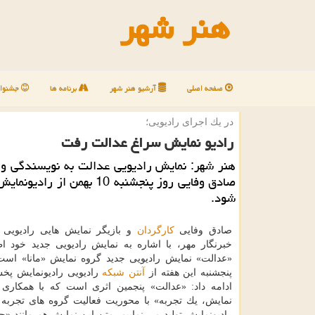
هنر شهر
صفحه اصلی
آرشیو هنر شهر
برنامه ها
جشنوار
در یك اجرای رادیویی؛
رادیو نمایش سراغ عدالت رفت
هنر شهر: نمایش رادیویی عدالت به نویسندگی و 
صادق وفایی روز پنجشنبه 10 بهمن از 
شود.
صادق وفایی
كارگردان
و بازیگر نمایش هایی رادیویی د
خبرنگار مهر، با اشاره به نمایش رادیویی جدید خود ا
«عدالت» نمایش رادیویی جدید گروه نمایش «مانا» اس
پنجشنبه این هفته از
آنتن
شبكه
رادیویی رادیونمایش پخ
ادامه داد: «عدالت» پنجمین اثری است كه با همكاری
نمایش، یك تجربه» با محوریت فعالیت گروه های تجربه 
رادیونمایش تولید می نماییم. متن این نمایش هم مانند «