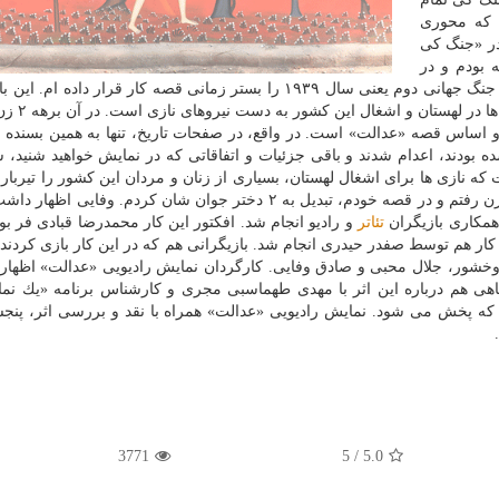
 كه محوری
ر «جنگ كی
 بودم و در
«عدالت» نخستین روزهای اشغال لهستان در نخستین سال جنگ جهانی دوم یعنی سال ۱۹۳۹ را بستر زمانی قصه كار قرار داده
ادامه اظهار داشت: داستان «عدالت» د
و اساس قصه «عدالت» است. در واقع، در صفحات تاریخ، تنها به همین بسنده 
 بودند، اعدام شدند و باقی جزئیات و اتفاقاتی كه در نمایش خواهید شنید، س
 كه نازی ها برای اشغال لهستان، بسیاری از زنان و مردان این كشور را تیربار
و یا به دار آویختند ولی در این نمایشنامه، من سراغ آن ۲ زن رفتم و در قصه خودم، تبدیل به ۲ دختر جوان شان كردم. و
تئاتر
و رادیو انجام شد. افكتور این كار محمدرضا قبادی فر بود
ار هم توسط صفدر حیدری انجام شد. بازیگرانی هم كه در این كار بازی كردند،
ن وخشور، جلال محبی و صادق وفایی. كارگردان نمایش رادیویی «عدالت» اظهار
هی هم درباره این اثر با مهدی طهماسبی مجری و كارشناس برنامه «یك نم
3771
5
/
5.0