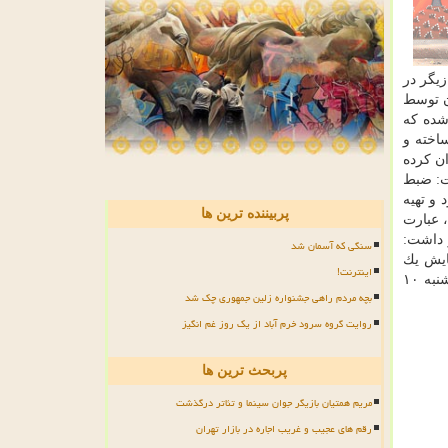
 ام. این بازیگر در
رباره حضور آلمانی ها در لهستان و اشغال این كشور به دست نیروهای نازی است. در آن برهه ۲ زن توسط
شده كه
اخته و
ان كرده
فایی اظهار داشت: ضبط
 و تهیه
پربیننده ترین ها
 عبارت
 داشت:
سنگی که آسمان شد
ایش یك
اینترنت!
تجربه» و جهانشاه آل محمود نویسنده و منتقد رادیو داریم كه پخش می شود. نمایش رادیویی «عدالت» همراه با نقد و بررسی اثر، پنجشنبه ۱۰
بچه مردم راهی جشنواره زلین جمهوری چک شد
روایت گروه سرود خرم آباد از یک روز غم انگیز
پربحث ترین ها
مریم همتیان بازیگر جوان سینما و تئاتر درگذشت
رقم های عجیب و غریب اجاره در بازار تهران