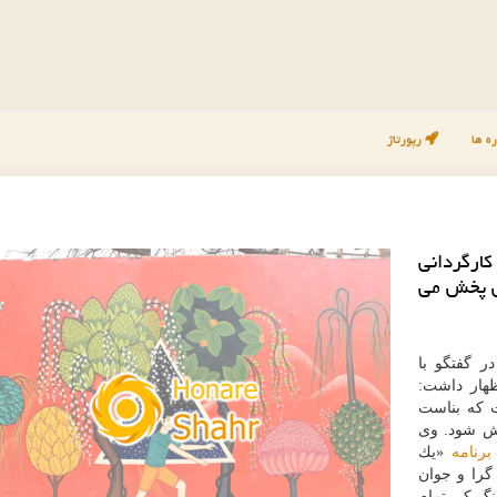
ه ها
رپورتاژ
كارگردانی
رادیونمایش پخش می
ر گفتگو با
ظهار داشت:
ت كه بناست
ش شود. وی
برنامه
«یك
گرا و جوان
جنگ كی تمام