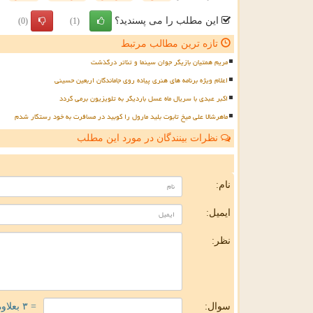
این مطلب را می پسندید؟
(0)
(1)
تازه ترین مطالب مرتبط
مریم همتیان بازیگر جوان سینما و تئاتر درگذشت
اعلام ویژه برنامه های هنری پیاده روی جاماندگان اربعین حسینی
اکبر عبدی با سریال ماه عسل باردیگر به تلویزیون برمی گردد
ماهرشالا علی میخ تابوت بلید مارول را کوبید در مسافرت به خود رستگار شدم
نظرات بینندگان در مورد این مطلب
ن
نام:
ایمیل:
نظر:
سوال:
= ۳ بعلاوه ۲