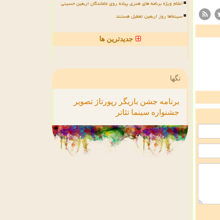
اعلام ویژه برنامه های هنری پیاده روی جاماندگان اربعین حسینی
سینماها روز اربعین تعطیل هستند
جدیدترین ها
تگها
برنامه
جشن
بازیگر
رپورتاژ
تصویر
جشنواره
سینما
تئاتر