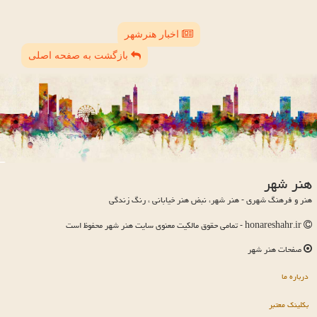
اخبار هنرشهر
بازگشت به صفحه اصلی
هنر شهر
هنر و فرهنگ شهری - هنر شهر، نبض هنر خیابانی ، رنگ زندگی
honareshahr.ir - تمامی حقوق مالکیت معنوی سایت هنر شهر محفوظ است
صفحات هنر شهر
درباره ما
بکلینک معتبر