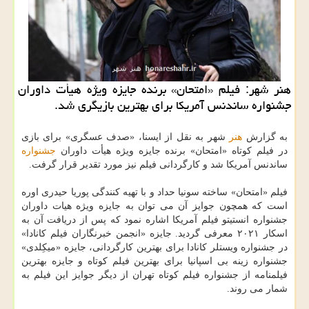
هنر شهر: فیلم «امتحان» برنده جایزه ویژه هیأت داوران
جشنواره ساندنس آمریكا برای بهترین بازیگری شد.
به گزارش
هنر
شهر به نقل از ایسنا، «صدف عسگری» برای بازی
در فیلم كوتاه «امتحان» برنده جایزه ویژه هیأت داوران
جشنواره
ساندنس آمریكا شد و كارگردانی فیلم نیز مورد تقدیر قرار گرفت.
فیلم «امتحان» ساخته سونیا حداد و با تهیه كنندگی پوریا حیدری اوره
است كه همچون جوایز آن می توان به جایزه ویژه هیات داوران
جشنواره انستیتو فیلم آمریكا اشاره نمود كه پس از دریافت آن به
اسكار ۲۰۲۱ معرفی گردید. جایزه «انجمن خبرنگاران فیلم كانادا»
در جشنواره ویستلر كانادا برای بهترین كارگردانی، جایزه «میكِلدی»
جشنواره زینه بی اسپانیا برای بهترین فیلم كوتاه و جایزه بهترین
فیلمنامه از جشنواره فیلم كوتاه تهران از دیگر جوایز این فیلم به
شمار می روند.