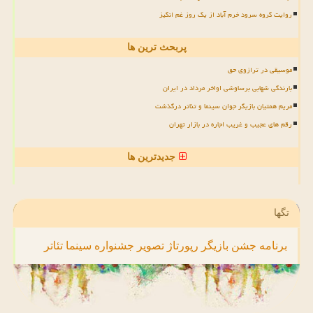
روایت گروه سرود خرم آباد از یک روز غم انگیز
پربحث ترین ها
موسیقی در ترازوی حق
بارندگی شهابی برساوشی اواخر مرداد در ایران
مریم همتیان بازیگر جوان سینما و تئاتر درگذشت
رقم های عجیب و غریب اجاره در بازار تهران
جدیدترین ها
تگها
برنامه
جشن
بازیگر
رپورتاژ
تصویر
جشنواره
سینما
تئاتر