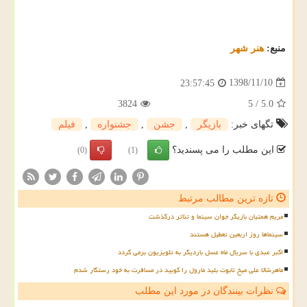
منبع:
هنر شهر
1398/11/10
23:57:45
3824
5
/
5.0
تگهای خبر:
بازیگر
,
جشن
,
جشنواره
,
فیلم
این مطلب را می پسندید؟
(0)
(1)
تازه ترین مطالب مرتبط
مریم همتیان بازیگر جوان سینما و تئاتر درگذشت
سینماها روز اربعین تعطیل هستند
اکبر عبدی با سریال ماه عسل باردیگر به تلویزیون برمی گردد
ماهرشالا علی میخ تابوت بلید مارول را کوبید در مسافرت به خود رستگار شدم
نظرات بینندگان در مورد این مطلب