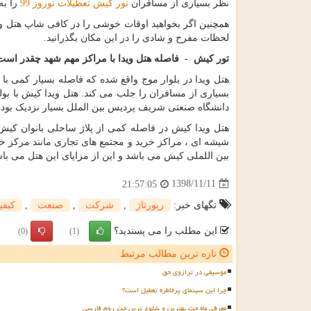
نظر بسیاری از مسافران
تور کیش تعطیلات نوروز 99
را به
همچنین اگر بخواهید اوقات خوشی را در کافی شاپ هتل وید
لحظات مفرح و شادی را در این مکان بگذرانید.
تور کیش - فاصله هتل ویدا با مراکز مهم شهد چقدر است
هتل ویدا در بلوار موج واقع شده که فاصله بسیار کمی با د
دانشگاه صنعتی شریف پردیس بین الملل بسیار نزدیک بوده 
هتل ویدا کیش در فاصله کمی از پلاژ ساحلی بانوان ک
بین اللملی کیش می باشد و این از مزایای این هتل می باش
1398/11/11
21:57:05
تگهای خبر:
رپورتاژ
,
شركت
,
صنعت
,
كیفی
این مطلب را می پسندید؟
(0)
(1)
تازه ترین مطالب مرتبط
موسیقی در ترازوی حق
چرا این سینمای پرخاطره تعطیل است؟
معرفی ماه چت بهترین و شلوغ ترین چت روم فارسی