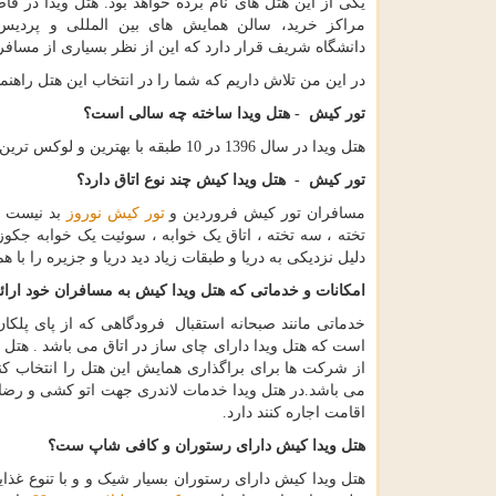
یکی از این هتل های نام برده خواهد بود. هتل ویدا در فاص
مراکز خرید، سالن همایش های بین المللی و پردیس 
دانشگاه شریف قرار دارد که این از نظر بسیاری از مسافر
در این من تلاش داریم که شما را در انتخاب این هتل راهنمایی
تور کیش - هتل ویدا ساخته چه سالی است؟
هتل ویدا در سال 1396 در 10 طبقه با بهترین و لوکس ترین ها ساخته شده است و بسیار مجلل می باشد.
تور کیش - هتل ویدا کیش چند نوع اتاق دارد؟
مسافران تور کیش فروردین و
تور کیش نوروز
تخته ، سه تخته ، اتاق یک خوابه ، سوئیت یک خوابه جکوزی
دلیل نزدیکی به دریا و طبقات زیاد دید دریا و جزیره را با هم
امکانات و خدماتی که هتل ویدا کیش به مسافران خود ارا
خدماتی مانند صبحانه استقبال فرودگاهی که از پای پلکا
از شرکت ها برای براگذاری همایش این هتل را انتخاب کنند
می باشد.در هتل ویدا خدمات لاندری جهت اتو کشی و رضا
اقامت اجاره کنند دارد.
هتل ویدا کیش دارای رستوران و کافی شاپ ست؟
هتل ویدا کیش دارای رستوران بسیار شیک و و با تنوع غذای