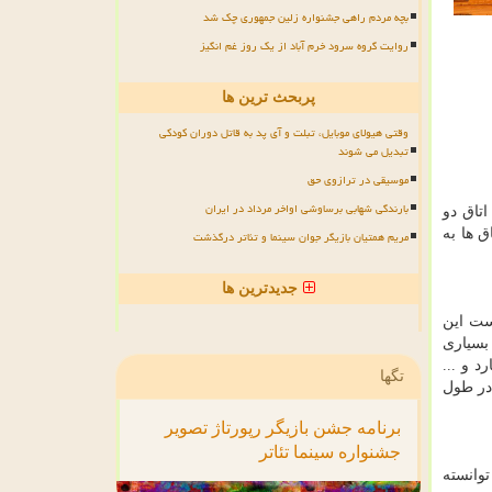
بچه مردم راهی جشنواره زلین جمهوری چک شد
روایت گروه سرود خرم آباد از یک روز غم انگیز
پربحث ترین ها
وقتی هیولای موبایل، تبلت و آی پد به قاتل دوران کودکی
تبدیل می شوند
موسیقی در ترازوی حق
بارندگی شهابی برساوشی اواخر مرداد در ایران
دارای اتاق دو
ق ها به
مریم همتیان بازیگر جوان سینما و تئاتر درگذشت
جدیدترین ها
ست این
 ظرفیت 150 نفری ان باعث شده بسیاری
د و ...
تگها
در طول
برنامه
جشن
بازیگر
رپورتاژ
تصویر
جشنواره
سینما
تئاتر
توانسته