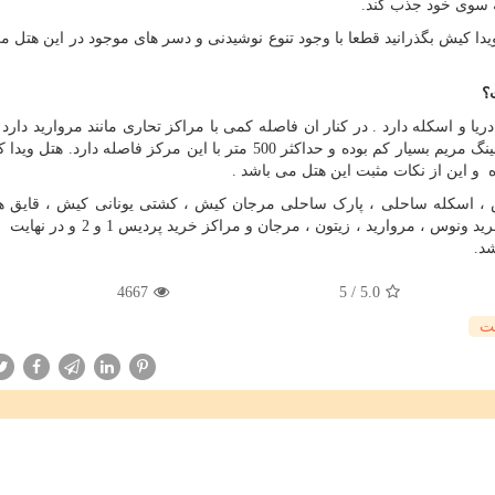
 سوی خود جذب کند.
ا کیش بگذرانید قطعا با وجود تنوع نوشیدنی و دسر های موجود در این هتل می
؟
ریا و اسکله دارد . در کنار ان فاصله کمی با مراکز تحاری مانند مروارید دارد
بسیاری از مسافران را جلب می کند. هتل ویدا کیش با بولینگ مریم بسیار کم بوده و حداکثر 500 متر با این مرکز فاصله 
و این از نکات مثبت این هتل می باشد .
یش ، اسکله ساحلی ، پارک ساحلی مرجان کیش ، کشتی یونانی کیش ، قایق 
شیشه ای ، مراکز خرید و مجتمع های تجاری مانند مرکز خرید ونوس ، مروارید ، زیتون ، م
د.
4667
5
/
5.0
ت