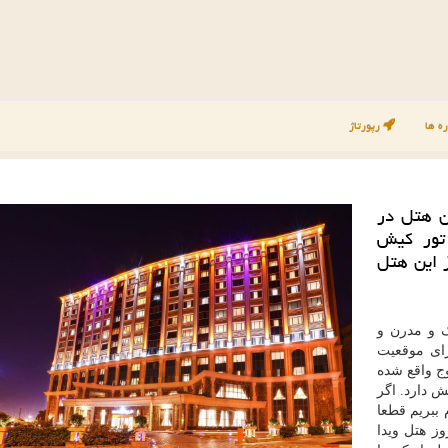
ه ها
رپورتاژ
ن هتل در
 تور كیش
 این هتل
ک و مدرن و
رای موقعیت
وج واقع شده
 دارد. اگر
 ببریم قطعا
ز هتل ویدا