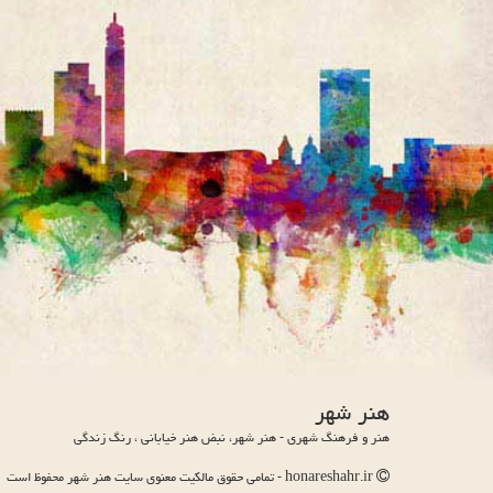
هنر شهر
هنر و فرهنگ شهری - هنر شهر، نبض هنر خیابانی ، رنگ زندگی
honareshahr.ir - تمامی حقوق مالکیت معنوی سایت هنر شهر محفوظ است