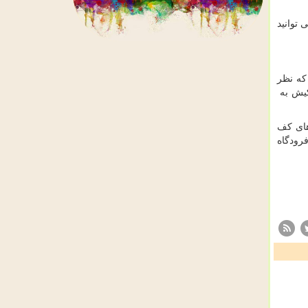
 توانید
 که نظر
دارد. هتل ویدا کیش به
های کف
رجان و مراکز خرید پردیس 1 و 2 و در نهایت فرودگاه