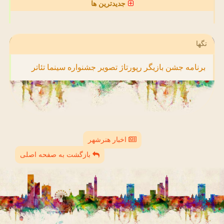
جدیدترین ها
تگها
برنامه
جشن
بازیگر
رپورتاژ
تصویر
جشنواره
سینما
تئاتر
اخبار هنرشهر
بازگشت به صفحه اصلی