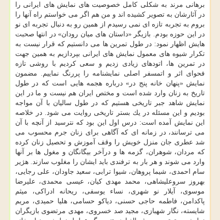
برهانی مرند به شكلی كامل خصوصیت های نمایش های ایرانی را
در آثارشان به تصویر كشیده اند و من هم اگر می خواستم راه آنها را
بروم به تجربه تازه ای نمی رسیدم از همین رو به دنبال تجربه ای نو
در این حوزه بودم. بازیگر «داستان های میان رودان» در انتها صحبت
هایش اظهار نمود: در طول تمرین ها می دانستیم كه قرار نیست به
تكرار شیوه های معمول نمایش های ایرانی بپردازیم به همین جهت
در تمرین ها، اتودهای زیادی زدیم و سعی كردیم با روشی تازه
فحوای اثر و اتمسفر اصلی نمایشنامه را پررنگ نماییم. مضمون
نمایش «پنهان خانه پنج در» درباره هجمه هایی است كه در طول
تاریخ به زنان وارد شده است و مختص ایران هم نیست و ما در این
نمایش شاهد جبر تاریخی هستیم كه در طول سالیان با آن مواجه
بودیم و این مسئله در یك بستر تاریخی روایت می شود. در خلاصه
این نمایش آمده است: درس اول این بود كه نترسید از آنچه با آن
می ترسانند، در زمانه ای كه آگاهی برای زنان جرم محسوب می
شد عطری جان منزل خویش را وقف آموزش و تحصیل زنان كرده
كه مردان، شوهران، گزمه ها و درآخر بیگانگان و مغول ها بر آنها
وارد می شوند و هر بار به ترفندی باید ایشان را مغلوب سازند. هژیر
سام احمدی، شیما پروهان، شیوا ترابی، سعید جاودان، علی رجایی،
بهروز سروعلیشاهی، محمد مهدی كیان، عیسی محمدی، علیرضا
موسوی، آیلار نو شهری، نساء یوسفی، ریحانه ادراكی، میثم
پاكدامن، فاطمه حاجی حسنی، دیاكو حسامی، هلیا حمیدی، مریم
شایسته، نگار شهبازی، مجید صد خسروی، مهدی مرتضوی بازیگران