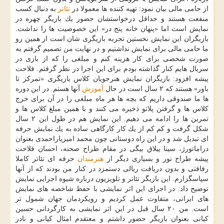
از حامی مالی بیان نمود: تهیه كننده ها معمولا در
تئاتر
به دنبال كسب
منفعت هستند و حداقل درخواستشان حضور یك بازیگر چهره در
نمایش است اما «پنهان خانه پنج در» این خصوصیت ها را نداشت.
بازیگران این نمایش نخستین تجربه بازیگری شان است از همین رو
ما حامی مالی برای نمایش نداشتیم و در نهایت من تصمیم گرفتم به
صورت شخصی برای كار هزینه كنم و مبلغی را كه از بازی در
سریال هایم كنار گذاشته بودم برای این اجرا در نظر گرفتم. فلاحت
پیشه افزود: بازیگران نمایش هنرجویان كلاس بازیگری «تمركز تا
باور» هستند كه ۲ سال است در حال
آموزش
آنها هستم. در این دوره
ها ما صندوقی داریم كه بچه ها هر ماه مبلغی را در آن برای خرج
كلاس ها و گرفتن پلاتو ذخیره می كنند و با همین مبلغ كلاس ها و
تمرین ها را ادامه می دهیم. این نمایش هم در طول این ۲ سال
شكل گرفت و كم كم از یك كار كارگاهی ساده به یك نمایش حرفه
ای تبدیل شد و در این راه دوستانی چون محمد امیریاراحمدی بعنوان
دراماتورژ، سینا ییلاق بیگی در مقام طراح صحنه، احسان فلاحت
پیشه طراح نور و بسیاری دیگر از
هنرمندان
حرفه ای تئاتر كاملا
رفاقتی و بدون دریافت ریالی دستمزد در كنار من بودند كه از آنها
سپاسگزارم. این بازیگر تئاتر و تلویزیون درباره شیوه اجرایی نمایش
توضیح داد: در اجرای این اثر نمایشی با حفظ شاخصه های نمایش
های ایرانی، متفاوت عمل كردیم و رویكردمان جهان شمول تر
است. من ۲۰ سال قبل در این اثر نمایشی به كارگردانی حسین
كیانی بعنوان بازیگر حضور داشتم و معتقدم امثال كیانی و نادر