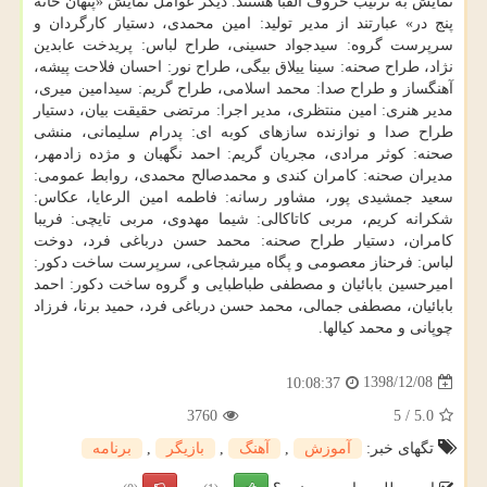
نمایش به ترتیب حروف الفبا هستند. دیگر عوامل نمایش «پنهان خانه
پنج در» عبارتند از مدیر تولید: امین محمدی، دستیار كارگردان و
سرپرست گروه: سیدجواد حسینی، طراح لباس: پریدخت عابدین
نژاد، طراح صحنه: سینا ییلاق بیگی، طراح نور: احسان فلاحت پیشه،
آهنگساز و طراح صدا: محمد اسلامی، طراح گریم: سیدامین میری،
مدیر هنری: امین منتظری، مدیر اجرا: مرتضی حقیقت بیان، دستیار
طراح صدا و نوازنده سازهای كوبه ای: پدرام سلیمانی، منشی
صحنه: كوثر مرادی، مجریان گریم: احمد نگهبان و مژده زادمهر،
مدیران صحنه: كامران كندی و محمدصالح محمدی، روابط عمومی:
سعید جمشیدی پور، مشاور رسانه: فاطمه امین الرعایا، عكاس:
شكرانه كریم، مربی كاتاكالی: شیما مهدوی، مربی تایچی: فریبا
كامران، دستیار طراح صحنه: محمد حسن درباغی فرد، دوخت
لباس: فرحناز معصومی و پگاه میرشجاعی، سرپرست ساخت دكور:
امیرحسین بابائیان و مصطفی طباطبایی و گروه ساخت دكور: احمد
بابائیان، مصطفی جمالی، محمد حسن درباغی فرد، حمید برنا، فرزاد
چوپانی و محمد كیالها.
1398/12/08
10:08:37
3760
5
/
5.0
تگهای خبر:
آموزش
,
آهنگ
,
بازیگر
,
برنامه