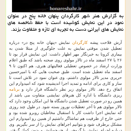
به گزارش هنر شهر كارگردان پنهان خانه پنج در عنوان
نمود در این نمایش كوشیده است با حفظ شاخصه های
نمایش های ایرانی دست به تجربه ای تازه و متفاوت بزند.
آرش فلاحت پیشه
كارگردان
نمایش «پنهان خانه پنج در» درباره
تعطیل شدن موقتی نمایش به علت جلوگیری از مبتلا شدن به
بیماری كرونا به خبرنگار مهر اظهار داشت: این نمایش قرار بود تا
۲۶ یا ۲۷ اسفند ماه در تالار مولوی روی صحنه باشد كه طبق اعلام
وزارت ارشاد در خصوص تعطیلی فعالیتهای هنری، هم اكنون تا ۹
اسفند ماه تعطیل شده است. طبق صحبت هایی كه با امیرحسین
حریری مدیر تالار مولوی داشتم، وی عنوان نمود در تلاش است تا
ساز و كاری برای ادامه و تمدید اجرا اندیشیده شود كه امیدوارم این
اتفاق رخ دهد. تالار مولوی زیر نظر دانشگاه قرار دارد و
برنامه
ریزی دانشگاه با اداره كل هنرهای نمایشی متفاوت می باشد از
همین رو در صورت تعطیل شدن دانشگاه ها این امكان وجود دارد كه
تالار مولوی هم تا آخر تعطیلات نوروز بسته شود. در طول چند روزی
كه نمایش اجرا داشت كار با استقبال مخاطبان روبرو شده بود و
حتی خارج از ظرفیت هم تماشاگر داشتیم از همین رو امیدوارم این
مشكل برطرف شود و بتوانیم اجراهای نمایش را از سر بگیریم. وی
درباره اجرای نمایش با گروهی از هنرجویانش و بدون كمك گرفتن