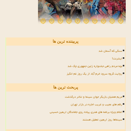
پربیننده ترین ها
سنگی که آسمان شد
اینترنت!
بچه مردم راهی جشنواره زلین جمهوری چک شد
روایت گروه سرود خرم آباد از یک روز غم انگیز
پربحث ترین ها
مریم همتیان بازیگر جوان سینما و تئاتر درگذشت
رقم های عجیب و غریب اجاره در بازار تهران
اعلام ویژه برنامه های هنری پیاده روی جاماندگان اربعین حسینی
سینماها روز اربعین تعطیل هستند