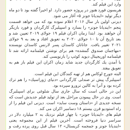
وارد این فیلم كند.
هریسون فورد هنوز در پروژه حضور دارد. او اخیراً گفته بود تا دو ماه
دیگر تولید «ایندیانا جونز ۵» آغاز می شود.
دیزنی اولین بار سال ۲۰۱۶ اعلام نموده بود كه می خواهد قسمت
پنجم «ایندیانا جونز» را بسازد و اسپیلبرگ كارگردان و فورد بازیگر
آن خواهند بود. ابتدا زمان اكران فیلم ۱۹ جولای ۲۰۱۹ تعیین شد و
بعد تاریخ آن تا ۱۰ جولای ۲۰۲۰ به تعویق افتاد و بعد به ۹ جولای
۲۰۲۱ تغییر یافت. جاناتان كاسدان پسر لارنس كاسدان نویسنده
«مهاجمان صندوق گمشده» هم برای نوشتن فیلمنامه ارائه شد تا
فیلمنامه اوریجینال دیوید كوئپ را بازنویسی كند.
با آمدن یك كارگردان جدید شاید زمان اكران این فیلم باز هم به
تعویق بیفتد.
البته جورج لوكاس هم از تهیه كنندگان این فیلم است.
اسپیلبرگ پیش تر صندلی كارگردانی «دنیای ژوراسیك» را هم ترك
كرده بود و آنرا به كالین ترورو سپرده بود.
این در حالی است كه سال جاری سال شلوغی برای اسپبلبرگ
است. وی در حال پیمودن مراحل بعد از تولید فیلم جدیدش است كه
نسخه جدیدی از «داستان وست ساید» است. دیزنی این فیلم را از
راه استودیو قرن بیستم ۱۸ دسامبر اكران می كند.
فیلم های «ایندیانا جونز» با چهار فیلم نزدیك به ۲ میلیارد دلار در
سراسر دنیا فروخته است. آخرین فیلم از این مجموعه یعنی
«ایندیانا جونز و جمجمه كریستال» ۱۲ سال قبل روی پرده رفت و