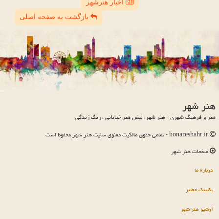
اخبار هنرشهر
بازگشت به صفحه اصلی
هنر شهر
هنر و فرهنگ شهری - هنر شهر، نبض هنر خیابانی ، رنگ زندگی
honareshahr.ir - تمامی حقوق مالکیت معنوی سایت هنر شهر محفوظ است
صفحات هنر شهر
درباره ما
بکلینک معتبر
آرشیو هنر شهر