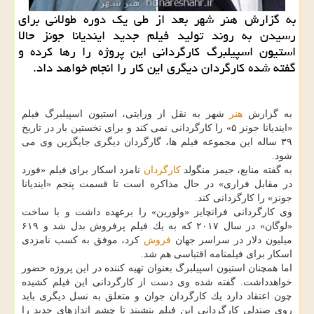
به گزارش هنر شهر بعد از طی یك دوره طولانی برای
رسیدن به روند تولید فیلم جدید ایندیانا جونز حالا
استیون اسپیلبرگ كارگردانی این پروژه را رها كرده و
گفته شده كارگردان دیگری این كار را انجام خواهد داد.
به گزارش
هنر
شهر به نقل از ورایتی، استیون اسپیلبرگ فیلم
«ایندیانا جونز ۵» را كارگردانی نمی كند و برای نخستین بار در تاریخ
۳۹ ساله این مجموعه فیلم ها، گارگردان دیگری جایگزین وی می
شود.
به گفته منابع، جیمز منگولد
كارگردان
نامزد اسكار برای فیلم «فورد
در مقابل فراری» در حال مذاكره است تا قسمت پنجم «ایندیانا
جونز» را كارگردانی كند.
وی كارگردانی فرانچایز «ولورین» را برعهده داشت و با ساخت
«لوگان» در سال ۲۰۱۷ كه به یك فیلم پرفروش بدل شد و ۶۱۹
میلیون دلار در سراسر جهان
فروش
كرد، موفق به كسب نامزدی
اسكار برای فیلمنامه اقتباسی هم شد.
اما همچنان استیون اسپیلبرگ بعنوان تهیه كننده در این پروژه حضور
خواهدداشت. گفته شده وی دست از كارگردانی این فیلم كشیده
چون اعتقاد دارد یك كارگردان جوان و متعلق به نسل دیگری باید
روی صندلی كارگردانی این فیلم بنشیند تا چشم اندازهای جدید را