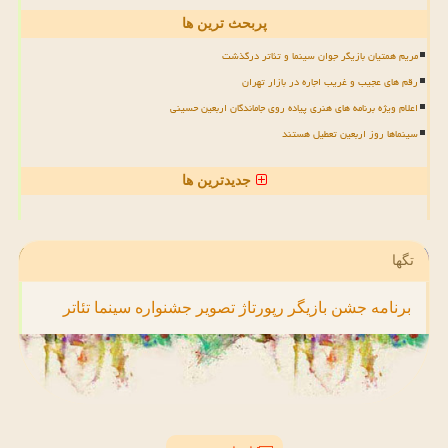
پربحث ترین ها
مریم همتیان بازیگر جوان سینما و تئاتر درگذشت
رقم های عجیب و غریب اجاره در بازار تهران
اعلام ویژه برنامه های هنری پیاده روی جاماندگان اربعین حسینی
سینماها روز اربعین تعطیل هستند
جدیدترین ها
تگها
برنامه
جشن
بازیگر
رپورتاژ
تصویر
جشنواره
سینما
تئاتر