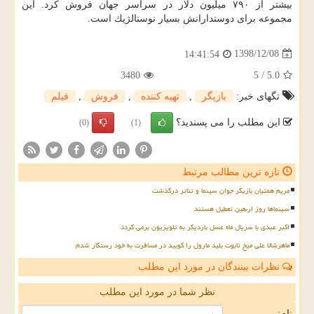
بیشتر از ۷۹۰ میلیون دلار در سراسر جهان فروش كرد. این
مجموعه برای دوستدارانش بسیار نوستالژیك است.
1398/12/08
14:41:54
3480
5
/
5.0
تگهای خبر:
بازیگر
,
تهیه كننده
,
فروش
,
فیلم
این مطلب را می پسندید؟
(0)
(1)
تازه ترین مطالب مرتبط
مریم همتیان بازیگر جوان سینما و تئاتر درگذشت
سینماها روز اربعین تعطیل هستند
اکبر عبدی با سریال ماه عسل باردیگر به تلویزیون برمی گردد
ماهرشالا علی میخ تابوت بلید مارول را کوبید در مسافرت به خود رستگار شدم
نظرات بینندگان در مورد این مطلب
نظر شما در مورد این مطلب
نام: