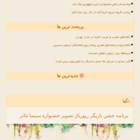
بچه مردم راهی جشنواره زلین جمهوری چک شد
روایت گروه سرود خرم آباد از یک روز غم انگیز
پربحث ترین ها
رقم های عجیب و غریب اجاره در بازار تهران
اعلام ویژه برنامه های هنری پیاده روی جاماندگان اربعین حسینی
سینماها روز اربعین تعطیل هستند
اکبر عبدی با سریال ماه عسل باردیگر به تلویزیون برمی گردد
جدیدترین ها
تگها
برنامه
جشن
بازیگر
رپورتاژ
تصویر
جشنواره
سینما
تئاتر