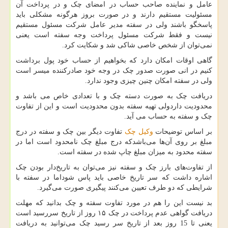
عامل و نماینده صاحب حساب در امضای چک و در پرداخت آن
مسئولیت مستقیم دارند و در صورت بروز هرگونه مشکلی باید
پاسخگو باشند ولی در سفته مدیر عامل شرکت مسئول مستقیم
نیست و فقط شرکت مسئول پرداخت وجه سفته است یعنی
نمی‌توان از شخص خاصی شاکی شد و شکایت کرد.
گاهی اوقات امکان دارد که بخواهیم از حساب خود پول برداشت
کنیم در انی صورت صدور چک در وجه خود صادرکننده میسر است
ولی در سفته امکان چنین چیزی وجود ندارد.
دریافت چک به صورت دسته چک و با تعدادی خاص می باشد و
محدودیت داردولی تهیه سفته بدون محدودیت است و این از تفاوت
چک و سفته به حساب می آید.
بر اساس توضیحات
وکیل چک
تفاوت دیگر بین چک و سفته در درج
مبلغ بر روی آن‌ها می‌باشدکه درج مبلغ چک نامحدود است اما در
سفته محدود به میزان مبلغ چاپ شده در سفته است.
از تفاوت‌های بارز چک و سفته نیز می‌توان به تاریخ‌دار بودن چک
اشاره داشت که سر تاریخ خاصی باید پاس شوداما در سفته با
شرایطی که دو طرف تعیین می‌کنند پیگیری صورت می‌گیرد.
بد نیست این را هم در مورد تفاوت سفته و چک بدانید که مهلت
دریافت گواهی عدم پرداخت در چک ۱۵ روز از تاریخ سررسید است
یعنی تا 15 روز بعد از تاریخ سر رسید چک می‌توانید به دریافت