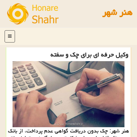
هنر شهر
منو
وكیل حرفه ای برای چك و سفته
هنر شهر: چك بدون دریافت گواهی عدم پرداخت، از بانك