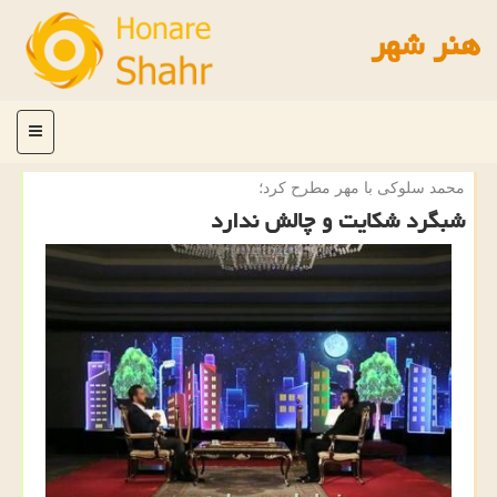
هنر شهر
منو
محمد سلوكی با مهر مطرح كرد؛
شبگرد شكایت و چالش ندارد