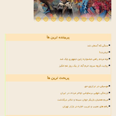
پربیننده ترین ها
سنگی که آسمان شد
اینترنت!
بچه مردم راهی جشنواره زلین جمهوری چک شد
روایت گروه سرود خرم آباد از یک روز غم انگیز
پربحث ترین ها
موسیقی در ترازوی حق
بارندگی شهابی برساوشی اواخر مرداد در ایران
مریم همتیان بازیگر جوان سینما و تئاتر درگذشت
رقم های عجیب و غریب اجاره در بازار تهران