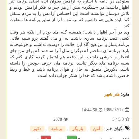
سلوکی در ادامه با اشاره به آرامش بعنوان ایده اصلی برنامه نیز
اظهار داشت: در «شبگرد» بیش از هر چیز به فکر آرامش بودیم و
تلاش دوستان توانسته است این احساس آرامش را به مردم منتقل
کند. ایده هایی هم داشتیم که برنامه ما را از سایر برنامه ها متفاوت
کند.
وی در آخر اظهار داشت: همیشه گله مند بودم از اینکه هر وقت
کسی قصد برنامه سازی داشت به او می گفتند برو شبیه فلانی
برنامه بساز و من هیچ گاه این حالت را دوست نداشتم و خوشبختانه
بارها برنامه ای ساختم که دیگران مثل آنرا ساختند که برای من جای
افتخار و خوشی داشت. این دفعه هم اهتمام کردم کاری کنم که
شبیه برنامه های دیگر نباشد، برنامه مان حرف خودش را داشته
باشد، دکورش متعلق به حال و هوای برنامه باشد و خط و ربط
خاصی داشته باشد که خدا را شکر جواب داده است.
منبع:
هنر شهر
1399/02/17
14:44:58
2878
5
/
5.0
تگهای خبر:
آنتن
,
بازیگر
,
برنامه
,
دكور