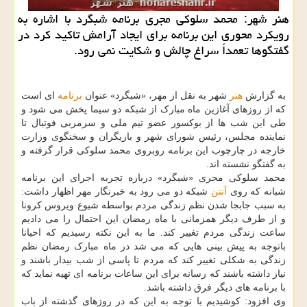
هنر شهر: محمد سلوكی مجری برنامه شبگرد با اشاره به
رویكرد محوری این برنامه برای ایجاد آرامش تاكید كرد در
گفتگوها تعمداً سراغ چالش و شكایت نمی رود.
به گزارش
هنر
شهر به نقل از مهر، «شبگرد» عنوان
برنامه
ای است
که از روزهای آغازین ماه مبارک از شبکه دو سیما پخش می شود و
طی این شب ها از بوکسور عضو تیم ملی و سرمربی فوتبال تا
نماینده مجلس، رئیس شورای شهر و بازیگران و سخنگوی وزارت
خارجه در چارچوب این برنامه روبروی محمد سلوکی قرار گرفته و
به گفتگو نشسته اند.
محمد سلوکی مجری «شبگرد» درباره تجربه اجرای این برنامه
شبانه که روی
آنتن
شبکه دو می رود به خبرنگار مهر اظهار داشت:
به سبب جابجا شدن نظم زندگی مردم بواسطه شیوع ویروس کرونا
و از طرف دیگر همزمانی با ماه رمضان این احتمال را می دادیم
ساعت زندگی مردم تغییر کند. ما به این نکته رسیدیم که احیانا
باتوجه به پیش بینی هایی که می شد در ماه مبارک رمضان نظم
زندگی به شکلی تغییر کند که مردم تا پاسی از شب بیدار باشند و
نیاز داشته باشند که رسانه برای این ساعات برنامه ای تهیه نماید که
با برنامه های دیگر فرق داشته باشد.
وی افزود: کوشیدیم با توجه به این که در روزهای گذشته از باب