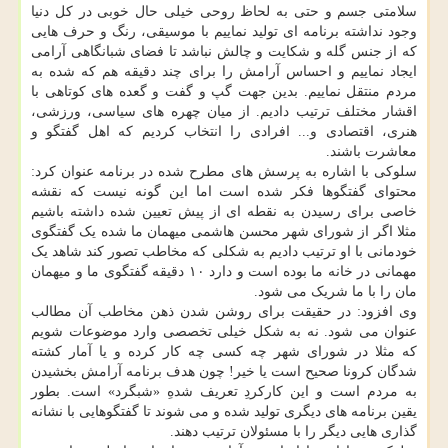
سلامتی جسم و حتی به لحاظ روحی خیلی حال خوبی در کل دنیا
وجود نداشته برنامه ای تولید نماییم با موسیقی، رنگ و حرف هایی
که از جنس گله و شکایت و چالش نباشد تا فضای شبانگاهی آرامی
ایجاد نماییم و احساس آرامش را برای چند دقیقه هم که شده به
مردم منتقل نماییم. بدین جهت گپ و گفت و گعده های کوتاهی با
اقشار مختلف ترتیب دادیم. از میان چهره های سیاسی، ورزشی،
هنری، اقتصادی و... افرادی را انتخاب کردیم که اهل گفتگو و
معاشرت باشند.
سلوکی با اشاره به پرسش های مطرح شده در برنامه عنوان کرد:
محتوای گفتگوها فکر شده است اما این گونه نیست که نقشه
خاصی برای رسیدن به نقطه ای از پیش تعیین شده داشته باشیم
مثلا اگر از شورای شهر محسن هاشمی میهمان ما شده یک گفتگوی
خودمانی با او ترتیب دادیم به شکلی که مخاطب تصور کند شاهد یک
مهمانی در خانه ما بوده است و دارد ۱۰ دقیقه گفتگوی ما و میهمان
مان را با ما شریک می شود.
وی افزود: در حقیقت برای روشن شدن ذهن مخاطب آن مطالب
عنوان می شود. نه به شکل خیلی تخصصی وارد موضوعات شویم
که مثلا در شورای شهر چه کسی چه کار کرده و یا آمار کشته
شدگان کرونا صحیح است یا خیر! چون هدف برنامه آرامش بخشیدن
به مردم است و این کارکردِ تعریف شدهِ «شبگرد» است. بطور
یقین برنامه های دیگری تولید شده و می شوند تا گفتگوهایی با نشانه
گذاری هایی دیگر را با مسئولان ترتیب دهند.