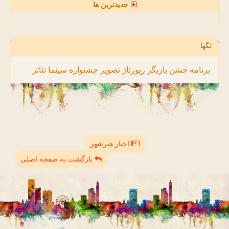
جدیدترین ها
تگها
برنامه
جشن
بازیگر
رپورتاژ
تصویر
جشنواره
سینما
تئاتر
اخبار هنرشهر
بازگشت به صفحه اصلی